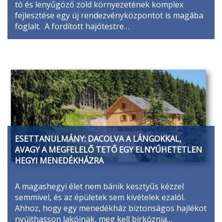
tó és lenyűgöző zöld környezetének komplex
fejlesztése egy új rendezvényközpontot is magába
foglalt. A fordított hajótestre…
ESETTANULMÁNY: DACOLVA A LÁNGOKKAL,
AVAGY A MEGFELELŐ TETŐ EGY ELNYŰHETETLEN
HEGYI MENEDÉKHÁZRA
A magashegyi élet nem bánik kesztyűs kézzel
semmivel, és az épületek sem kivételek ezalól.
Ahhoz, hogy egy menedékház biztonságos hajlékot
nyújthasson lakóinak, meg kell birkóznia…