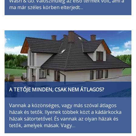
Wash & Go. Valószínűleg az első termék volt, ami a
ma már széles körben elterjedt…
A TETŐJE MINDEN, CSAK NEM ÁTLAGOS?
Vannak a közönséges, vagy más szóval átlagos
házak és tetők. Ilyenek többek közt a kádárkocka
házak sátortetővel. És vannak az olyan házak és
tetők, amelyek másak. Vagy…