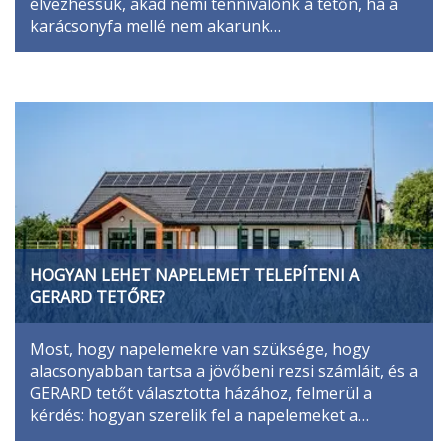
élvezhessük, akad némi tennivalónk a tetőn, ha a
karácsonyfa mellé nem akarunk…
HOGYAN LEHET NAPELEMET TELEPÍTENI A
GERARD TETŐRE?
Most, hogy napelemekre van szüksége, hogy
alacsonyabban tartsa a jövőbeni rezsi számláit, és a
GERARD tetőt választotta házához, felmerül a
kérdés: hogyan szerelik fel a napelemeket a…