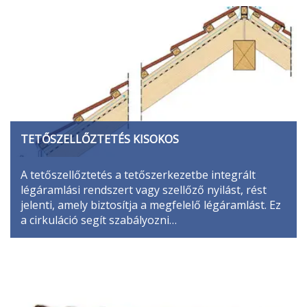
TETŐSZELLŐZTETÉS KISOKOS
A tetőszellőztetés a tetőszerkezetbe integrált
légáramlási rendszert vagy szellőző nyilást, rést
jelenti, amely biztosítja a megfelelő légáramlást. Ez
a cirkuláció segít szabályozni…