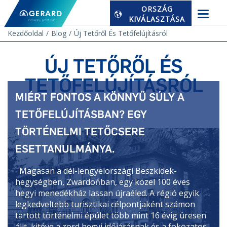
ORSZÁG
KIVÁLASZTÁSA
Kezdőoldal
Blog
Új Tetőről És Tetőfelújításról
ÚJ TETŐRŐL ÉS
TETŐFELÚJÍTÁSRÓL
MIÉRT FONTOS A KÖNNYŰ SÚLY A
TETŐFELÚJÍTÁSBAN? EGY
TÖRTÉNELMI TETŐCSERE
ESETTANULMÁNYA.
Magasan a dél-lengyelországi Beszkidek-
hegységben, Zwardońban, egy közel 100 éves
hegyi menedékház lassan újraéled. A régió egyik
legkedveltebb turisztikai célpontjaként számon
tartott történelmi épület több mint 16 évig üresen
állt, kitéve a zord hegyi időjárásnak és a fokozatos