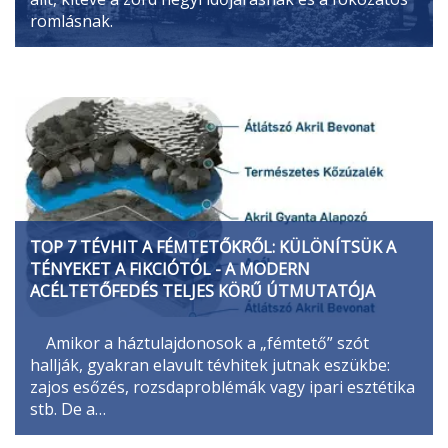
romlásnak.
TOP 7 TÉVHIT A FÉMTETŐKRŐL: KÜLÖNÍTSÜK A
TÉNYEKET A FIKCIÓTÓL - A MODERN
ACÉLTETŐFEDÉS TELJES KÖRŰ ÚTMUTATÓJA
Amikor a háztulajdonosok a „fémtető” szót
hallják, gyakran elavult tévhitek jutnak eszükbe:
zajos esőzés, rozsdaproblémák vagy ipari esztétika
stb. De a…