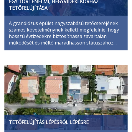
EGY TÖRTÉNELMI, HEGYVIDÉKI KÓRHÁZ
TETŐFELÚJÍTÁSA
A grandiózus épület nagyszabású tetőcseréjének
számos követelménynek kellett megfelelnie, hogy
hosszú évtizedekre biztosíthassa zavartalan
működését és méltó maradhasson státuszához…
TETŐFELÚJÍTÁS LÉPÉSRŐL LÉPÉSRE