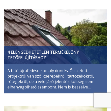
4 ELENGEDHETETLEN TERMÉKELŐNY
TETŐFELÚJÍTÁSHOZ
A tető újrafedése komoly döntés. Összetett
projektről van szó, cserepekről, tartozékokról,
rétegekről, de a vele járó jelentős költség sem
elhanyagolható szempont. Nem is beszélve…