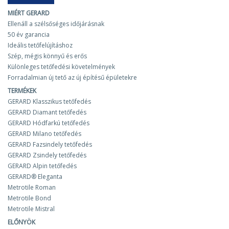
MIÉRT GERARD
Ellenáll a szélsőséges időjárásnak
50 év garancia
Ideális tetőfelújításhoz
Szép, mégis könnyű és erős
Különleges tetőfedési követelmények
Forradalmian új tető az új építésű épületekre
TERMÉKEK
GERARD Klasszikus tetőfedés
GERARD Diamant tetőfedés
GERARD Hódfarkú tetőfedés
GERARD Milano tetőfedés
GERARD Fazsindely tetőfedés
GERARD Zsindely tetőfedés
GERARD Alpin tetőfedés
GERARD® Eleganta
Metrotile Roman
Metrotile Bond
Metrotile Mistral
ELŐNYÖK