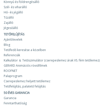
Könnyű és földrengésálló
Szél- és viharálló
Hó- és jégálló
Tűzálló
Zajálló
Jégesőálló
TETŐFELÚJÍTÁS
Ajánlólevelek
Blog
Tetőfedő keresése a közelben
Referenciák
Kalkulátor ＆ Tetőszimulátor (cserepeslemez árak VS. fém tetőlemez)
GERARD Animációs rövidfilmek
ROOFNET
Palaprogram
Cserepeslemez helyett tetőlemez
Tetőfelújítás, palatető felújítás
50 ÉVES GARANCIA
Garancia
Fenntarthatóság