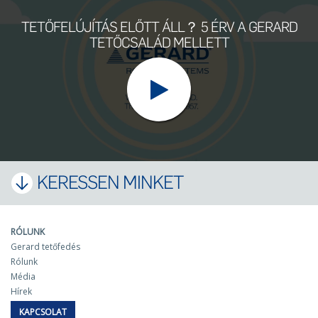
TETŐFELÚJÍTÁS ELŐTT ÁLL？ 5 ÉRV A GERARD
TETŐCSALÁD MELLETT
KERESSEN MINKET
RÓLUNK
Gerard tetőfedés
Rólunk
Média
Hírek
KAPCSOLAT