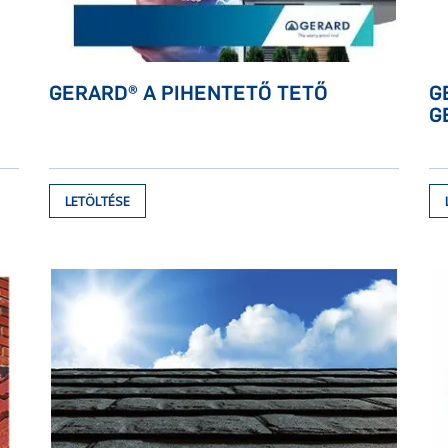
GERARD® A PIHENTETŐ TETŐ
G
G
LETÖLTÉSE