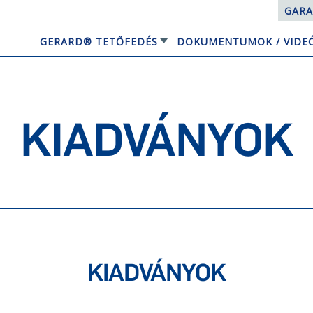
GARA
GERARD® TETŐFEDÉS
DOKUMENTUMOK / VIDE
EQUBE NAPELEMES TETŐRENDSZER
KIADVÁNYOK
KIADVÁNYOK