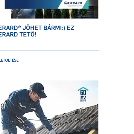
ERARD® JÖHET BÁRMI:) EZ
ERARD TETŐ!
LETÖLTÉSE