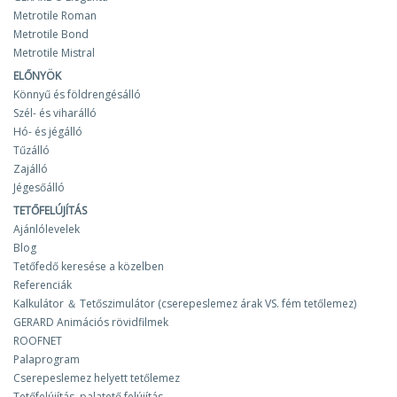
Metrotile Roman
Metrotile Bond
Metrotile Mistral
ELŐNYÖK
Könnyű és földrengésálló
Szél- és viharálló
Hó- és jégálló
Tűzálló
Zajálló
Jégesőálló
TETŐFELÚJÍTÁS
Ajánlólevelek
Blog
Tetőfedő keresése a közelben
Referenciák
Kalkulátor ＆ Tetőszimulátor (cserepeslemez árak VS. fém tetőlemez)
GERARD Animációs rövidfilmek
ROOFNET
Palaprogram
Cserepeslemez helyett tetőlemez
Tetőfelújítás, palatető felújítás