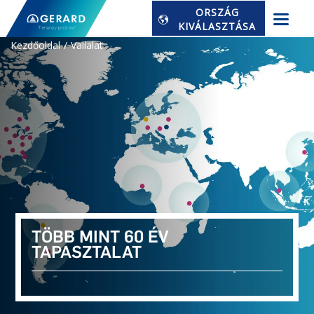
ORSZÁG
KIVÁLASZTÁSA
Kezdőoldal
Vallalat
TÖBB MINT 60 ÉV
TAPASZTALAT