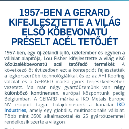
1957-BEN A GERARD
KIFEJLESZTETTE A VILÁG
ELSŐ KŐBEVONATÚ
PRÉSELT ACÉL TETŐJÉT
1957-ben, egy új-zélandi újító, üzletember és egyben a
vállalat alapítója, Lou Fisher kifejlesztette a világ első
kőzúzalékbevonatú acél tetőfedő termékét.
A
következő öt évtizedben ezt a koncepciót fejlesztették
a legkorszerűbb technológiákkal, és ez az AHI Roofing
vállalat és a GERARD márka gyors terjeszkedéséhez
vezetett. Ma már négy gyártóüzemünk van
négy
különböző kontinensen
, európai központunk pedig
Belgiumban. A GERARD márka a IKO Metals Europe
NV csoport tagja. Tulajdonosunk a kanadai
IKO
Industries
, amely egy globális, multinacionális vállalat.
Több mint 3500 alkalmazottal és 25 gyártóüzemmel
rendelkezik szerte a világon.