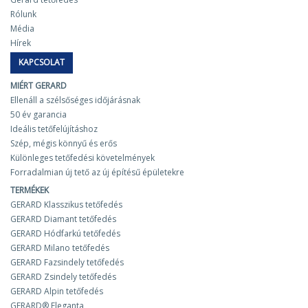
Rólunk
Média
Hírek
KAPCSOLAT
MIÉRT GERARD
Ellenáll a szélsőséges időjárásnak
50 év garancia
Ideális tetőfelújításhoz
Szép, mégis könnyű és erős
Különleges tetőfedési követelmények
Forradalmian új tető az új építésű épületekre
TERMÉKEK
GERARD Klasszikus tetőfedés
GERARD Diamant tetőfedés
GERARD Hódfarkú tetőfedés
GERARD Milano tetőfedés
GERARD Fazsindely tetőfedés
GERARD Zsindely tetőfedés
GERARD Alpin tetőfedés
GERARD® Eleganta