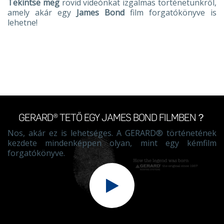
Tekintse meg
rövid videónkat izgalmas történetünkről,
amely akár egy
James Bond
film forgatókönyve is
lehetne!
GERARD® TETŐ EGY JAMES BOND FILMBEN？
Nos, akár ez is lehetséges. A GERARD® történetének
kezdete mindenképpen olyan, mint egy kémfilm
forgatókönyve.