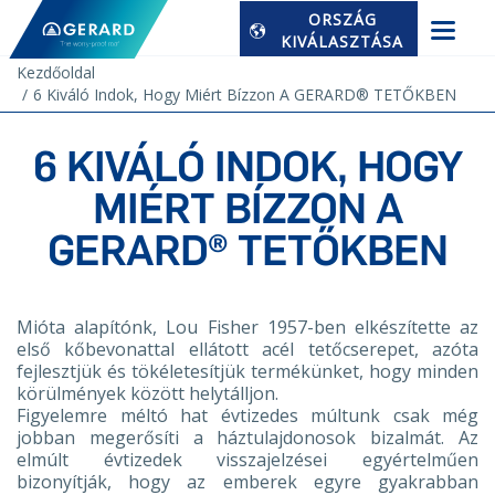
ORSZÁG
KIVÁLASZTÁSA
Kezdőoldal
6 Kiváló Indok, Hogy Miért Bízzon A GERARD® TETŐKBEN
6 KIVÁLÓ INDOK, HOGY
MIÉRT BÍZZON A
GERARD® TETŐKBEN
Mióta alapítónk, Lou Fisher 1957-ben elkészítette az
első kőbevonattal ellátott acél tetőcserepet, azóta
fejlesztjük és tökéletesítjük termékünket, hogy minden
körülmények között helytálljon.
Figyelemre méltó hat évtizedes múltunk csak még
jobban megerősíti a háztulajdonosok bizalmát. Az
elmúlt évtizedek visszajelzései egyértelműen
bizonyítják, hogy az emberek egyre gyakrabban