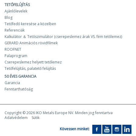
TETŐFELÚJÍTÁS
Ajánlólevelek
Blog
Tetőfedő keresése a közelben
Referenciák
Kalkulátor ＆ Tetőszimulátor (cserepeslemez árak VS. fém tetőlemez)
GERARD Animációs rövidfilmek
ROOFNET
Palaprogram
Cserepeslemez helyett tetőlemez
Tetőfelújítás, palatető felújítás
50 ÉVES GARANCIA
Garancia
Fenntarthatóság
Copyright © 2026 IKO Metals Europe NV. Minden jog fenntartva
Adatvédelem
Sütik
Kövessen minket: