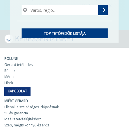
Tetőfedő
Márkakereskedő
TOP TETŐFEDŐK LISTÁJA
KERESSEN MINKET
RÓLUNK
Gerard tetőfedés
Rólunk
Média
Hírek
KAPCSOLAT
MIÉRT GERARD
Ellenáll a szélsőséges időjárásnak
50 év garancia
Ideális tetőfelújításhoz
Szép, mégis könnyű és erős