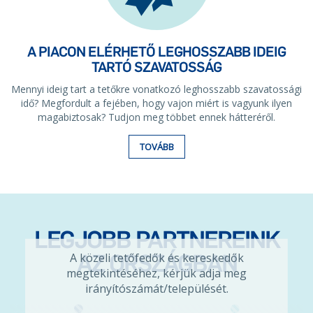
A PIACON ELÉRHETŐ LEGHOSSZABB IDEIG
TARTÓ SZAVATOSSÁG
Mennyi ideig tart a tetőkre vonatkozó leghosszabb szavatossági
idő? Megfordult a fejében, hogy vajon miért is vagyunk ilyen
magabiztosak? Tudjon meg többet ennek hátteréről.
TOVÁBB
LEGJOBB PARTNEREINK
A közeli tetőfedők és kereskedők
AZ ORSZÁGBAN
megtekintéséhez, kérjük adja meg
irányítószámát/települését.