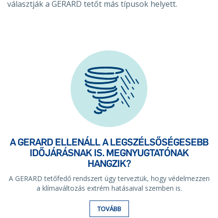
választják a GERARD tetőt más típusok helyett.
A GERARD ELLENÁLL A LEGSZÉLSŐSÉGESEBB
IDŐJÁRÁSNAK IS. MEGNYUGTATÓNAK
HANGZIK?
A GERARD tetőfedő rendszert úgy terveztük, hogy védelmezzen
a klímaváltozás extrém hatásaival szemben is.
TOVÁBB