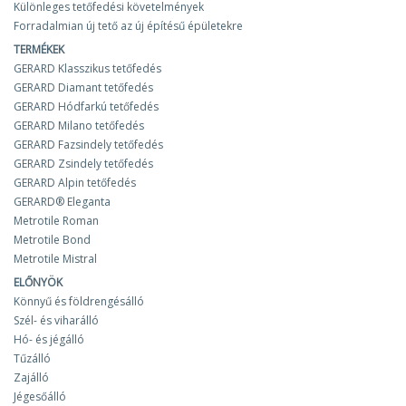
Különleges tetőfedési követelmények
Forradalmian új tető az új építésű épületekre
TERMÉKEK
GERARD Klasszikus tetőfedés
GERARD Diamant tetőfedés
GERARD Hódfarkú tetőfedés
GERARD Milano tetőfedés
GERARD Fazsindely tetőfedés
GERARD Zsindely tetőfedés
GERARD Alpin tetőfedés
GERARD® Eleganta
Metrotile Roman
Metrotile Bond
Metrotile Mistral
ELŐNYÖK
Könnyű és földrengésálló
Szél- és viharálló
Hó- és jégálló
Tűzálló
Zajálló
Jégesőálló