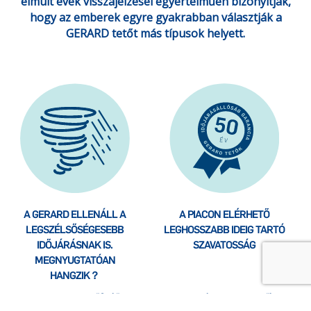
elmúlt évek visszajelzései egyértelműen bizonyítják,
hogy az emberek egyre gyakrabban választják a
GERARD tetőt más típusok helyett.
A GERARD ELLENÁLL A
A PIACON ELÉRHETŐ
LEGSZÉLSŐSÉGESEBB
LEGHOSSZABB IDEIG TARTÓ
IDŐJÁRÁSNAK IS.
SZAVATOSSÁG
MEGNYUGTATÓAN
HANGZIK？
A GERARD tetőfedő
Mennyi ideig tart a tetőkre