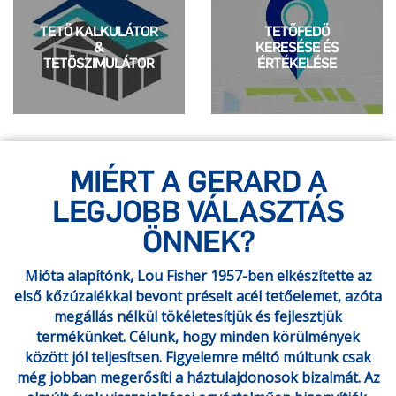
TETŐ KALKULÁTOR
TETŐFEDŐ
&
KERESÉSE ÉS
TETŐSZIMULÁTOR
ÉRTÉKELÉSE
MIÉRT A GERARD A
LEGJOBB VÁLASZTÁS
ÖNNEK?
Mióta alapítónk, Lou Fisher 1957-ben elkészítette az
első kőzúzalékkal bevont préselt acél tetőelemet, azóta
megállás nélkül tökéletesítjük és fejlesztjük
termékünket. Célunk, hogy minden körülmények
között jól teljesítsen. Figyelemre méltó múltunk csak
még jobban megerősíti a háztulajdonosok bizalmát. Az