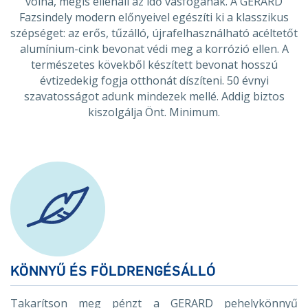
volna, mégis ellenáll az idő vasfogának. A GERARD
Fazsindely modern előnyeivel egészíti ki a klasszikus
szépséget: az erős, tűzálló, újrafelhasználható acéltetőt
alumínium-cink bevonat védi meg a korrózió ellen. A
természetes kövekből készített bevonat hosszú
évtizedekig fogja otthonát díszíteni. 50 évnyi
szavatosságot adunk mindezek mellé. Addig biztos
kiszolgálja Önt. Minimum.
KÖNNYŰ ÉS FÖLDRENGÉSÁLLÓ
Takarítson meg pénzt a GERARD pehelykönnyű