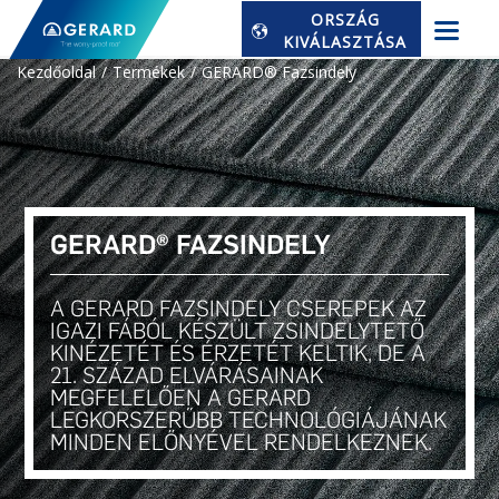
ORSZÁG
KIVÁLASZTÁSA
Kezdőoldal
Termékek
GERARD® Fazsindely
GERARD® FAZSINDELY
A GERARD FAZSINDELY CSEREPEK AZ
IGAZI FÁBÓL KÉSZÜLT ZSINDELYTETŐ
KINÉZETÉT ÉS ÉRZETÉT KELTIK, DE A
21. SZÁZAD ELVÁRÁSAINAK
MEGFELELŐEN A GERARD
LEGKORSZERŰBB TECHNOLÓGIÁJÁNAK
MINDEN ELŐNYÉVEL RENDELKEZNEK.