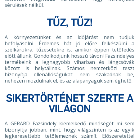
sérülések nélkül.
TŰZ, TŰZ!
A környezetünket és az időjárást nem tudjuk
befolyásolni. Érdemes hát jó előre felkészülni a
szélkárokra, tűzesetekre is, amikor éppen tetőfedés
előtt állunk. Gondolkodjunk hosszú távon! Fazsindelyes
termékeink a legnagyobb viharban és lángcsóvák
között is helytállnak. Számos nemzetközi teszt
bizonyítja ellenállóságukat: nem szakadnak be,
nehezen mozdulnak el, és az alapanyaguk sem éghető.
SIKERTÖRTÉNET SZERTE A
VILÁGON
A GERARD Fazsindely kiemelkedő minőségét mi sem
bizonyítja jobban, mint, hogy világszinten is az egyik
legkeresettebb tetőlemeznek számít. Előszeretettel