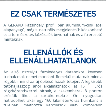
EZ CSAK TERMÉSZETES
A GERARD Fazsindely profil bár alumínium-cink acél
alapanyagú, mégis naturális megjelenésű: köszönhető
ez a természetes kőzúzalék bevonatnak és a fa erezetű
mintáknak.
ELLENÁLLÓK ÉS
ELLENÁLLHATATLANOK
Az első osztályú fazsindelyes darabokra kevesen
tudnak csak nemet mondani. Remekül mutatnak mind a
régebbi, mind az új építésű házak tetején. A legkisebb
tetőhajlásszög ahol alkalmazhatók, az 15 ̊. Erős
rögzítőrendszerrel bírnak, a szakemberek 8 ponton
erősítik őket a tartókeretekre. Ön nyugodtan
hátradőlhet, akár egy 160 kilométer/órás hurrikánt is
túlélnek, méghozzá karcolások vagy komolyabb