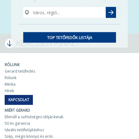
Tetőfedő
Márkakereskedő
TOP TETŐFEDŐK LISTÁJA
KERESSEN MINKET
RÓLUNK
Gerard tetőfedés
Rólunk
Média
Hírek
KAPCSOLAT
MIÉRT GERARD
Ellenáll a szélsőséges időjárásnak
50 év garancia
Ideális tetőfelújításhoz
Szép, mégis könnyű és erős