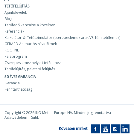
TETŐFELÚJÍTÁS
Ajánlólevelek
Blog
Tetőfedő keresése a közelben
Referenciák
Kalkulátor ＆ Tetőszimulátor (cserepeslemez árak VS. fém tetőlemez)
GERARD Animációs rövidfilmek
ROOFNET
Palaprogram
Cserepeslemez helyett tetőlemez
Tetőfelújítás, palatető felújítás
50 ÉVES GARANCIA
Garancia
Fenntarthatóság
Copyright © 2026 IKO Metals Europe NV. Minden jog fenntartva
Adatvédelem
Sütik
Kövessen minket: