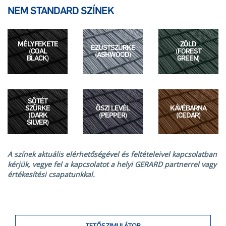
NEM STANDARD SZÍNEK
MÉLYFEKETE
ZÖLD
EZÜSTSZÜRKE
(COAL
(FOREST
(ASHWOOD)
BLACK)
GREEN)
SÖTÉT
SZÜRKE
ŐSZI LEVÉL
KÁVÉBARNA
(DARK
(PEPPER)
(CEDAR)
SILVER)
A színek aktuális elérhetőségével és feltételeivel kapcsolatban
kérjük, vegye fel a kapcsolatot a helyi GERARD partnerrel vagy
értékesítési csapatunkkal.
TETŐSZIMULÁTOR