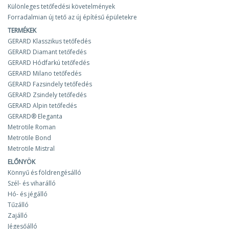
Különleges tetőfedési követelmények
Forradalmian új tető az új építésű épületekre
TERMÉKEK
GERARD Klasszikus tetőfedés
GERARD Diamant tetőfedés
GERARD Hódfarkú tetőfedés
GERARD Milano tetőfedés
GERARD Fazsindely tetőfedés
GERARD Zsindely tetőfedés
GERARD Alpin tetőfedés
GERARD® Eleganta
Metrotile Roman
Metrotile Bond
Metrotile Mistral
ELŐNYÖK
Könnyű és földrengésálló
Szél- és viharálló
Hó- és jégálló
Tűzálló
Zajálló
Jégesőálló