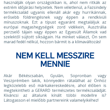
használják olyan országokban is, ahol nem ritkák az
extrém időjárási helyzetek. Nem véletlenül, a Fazsindely
termékcsalád ugyanis ellenáll akár egy hurrikánnak,
erősebb földrengésnek vagy éppen a rendkívüli
mínuszoknak. Ezt a típust egyaránt megtaláljuk az
európai magashegységek zord vidékein, Ausztrália
perzselő tájain vagy éppen az Egyesült Államok vad
szelektől sújtott síkságain. Ha minket választ, Ön sem
marad fedél nélkül, hozzon bármit is a klímaváltozás!
NEM KELL MESSZIRE
MENNIE
Akár Békéscsabán, Gyulán, Sopronban vagy
Veszprémben lakik, könnyedén rátalálhat az Önhöz
legközelebb eső márkakereskedésre, ahol élőben is
megtekintheti a GERARD természetes termékcsaládját.
Kíváncsi az általunk kínált többi modellre is?
Látogasson el mielőbb partnereink valamelyikéhez!