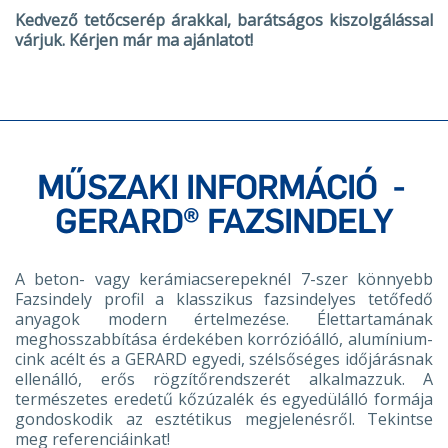
Kedvező tetőcserép árakkal, barátságos kiszolgálással
várjuk. Kérjen már ma ajánlatot!
MŰSZAKI INFORMÁCIÓ
-
GERARD® FAZSINDELY
A beton- vagy kerámiacserepeknél 7-szer könnyebb
Fazsindely profil a klasszikus fazsindelyes tetőfedő
anyagok modern értelmezése. Élettartamának
meghosszabbítása érdekében korrózióálló, alumínium-
cink acélt és a GERARD egyedi, szélsőséges időjárásnak
ellenálló, erős rögzítőrendszerét alkalmazzuk. A
természetes eredetű kőzúzalék és egyedülálló formája
gondoskodik az esztétikus megjelenésről. Tekintse
meg referenciáinkat!