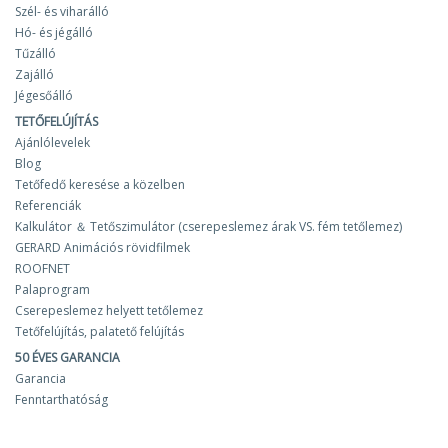
Szél- és viharálló
Hó- és jégálló
Tűzálló
Zajálló
Jégesőálló
TETŐFELÚJÍTÁS
Ajánlólevelek
Blog
Tetőfedő keresése a közelben
Referenciák
Kalkulátor ＆ Tetőszimulátor (cserepeslemez árak VS. fém tetőlemez)
GERARD Animációs rövidfilmek
ROOFNET
Palaprogram
Cserepeslemez helyett tetőlemez
Tetőfelújítás, palatető felújítás
50 ÉVES GARANCIA
Garancia
Fenntarthatóság