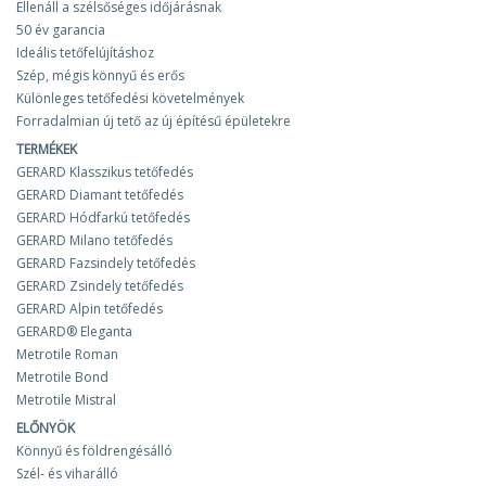
Ellenáll a szélsőséges időjárásnak
50 év garancia
Ideális tetőfelújításhoz
Szép, mégis könnyű és erős
Különleges tetőfedési követelmények
Forradalmian új tető az új építésű épületekre
TERMÉKEK
GERARD Klasszikus tetőfedés
GERARD Diamant tetőfedés
GERARD Hódfarkú tetőfedés
GERARD Milano tetőfedés
GERARD Fazsindely tetőfedés
GERARD Zsindely tetőfedés
GERARD Alpin tetőfedés
GERARD® Eleganta
Metrotile Roman
Metrotile Bond
Metrotile Mistral
ELŐNYÖK
Könnyű és földrengésálló
Szél- és viharálló