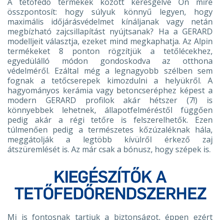
A tetőfedő termékek között keresgélve Ön mire
összpontosít: hogy súlyuk könnyű legyen, hogy
maximális időjárásvédelmet kínáljanak vagy netán
megbízható zajcsillapítást nyújtsanak? Ha a GERARD
modelljeit választja, ezeket mind megkaphatja. Az Alpin
termékeket 8 ponton rögzítjük a tetőlécekhez,
egyedülálló módon gondoskodva az otthona
védelméről. Ezáltal még a legnagyobb szélben sem
fognak a tetőcserepek kimozdulni a helyükről. A
hagyományos kerámia vagy betoncseréphez képest a
modern GERARD profilok akár hétszer (7!) is
könnyebbek lehetnek, állapotfelméréstől függően
pedig akár a régi tetőre is felszerelhetők. Ezen
túlmenően pedig a természetes kőzúzaléknak hála,
meggátolják a legtöbb kívülről érkező zaj
átszüremlését is. Az már csak a bónusz, hogy szépek is.
KIEGÉSZÍTŐK A
TETŐFEDŐRENDSZERHEZ
Mi is fontosnak tartjuk a biztonságot, éppen ezért