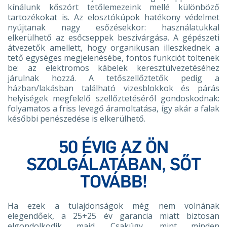
kínálunk kőszórt tetőlemezeink mellé különböző
tartozékokat is. Az elosztókúpok hatékony védelmet
nyújtanak nagy esőzésekkor: használatukkal
elkerülhető az esőcseppek beszivárgása. A gépészeti
átvezetők amellett, hogy organikusan illeszkednek a
tető egységes megjelenésébe, fontos funkciót töltenek
be: az elektromos kábelek keresztülvezetéséhez
járulnak hozzá. A tetőszellőztetők pedig a
házban/lakásban található vizesblokkok és párás
helyiségek megfelelő szellőztetéséről gondoskodnak:
folyamatos a friss levegő áramoltatása, így akár a falak
későbbi penészedése is elkerülhető.
50 ÉVIG AZ ÖN
SZOLGÁLATÁBAN, SŐT
TOVÁBB!
Ha ezek a tulajdonságok még nem volnának
elegendőek, a 25+25 év garancia miatt biztosan
elgondolkodik majd. Csakúgy, mint minden