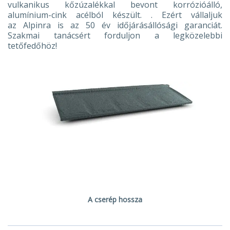
vulkanikus kőzúzalékkal bevont korrózióálló,
alumínium-cink acélból készült. . Ezért vállaljuk
az Alpinra is az 50 év időjárásállósági garanciát.
Szakmai tanácsért forduljon a legközelebbi
tetőfedőhöz!
A cserép hossza