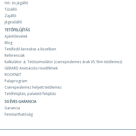
Hó- és jégálló
Tűzálló
Zajálló
Jégesőálló
TETŐFELÚJÍTÁS
Ajánlólevelek
Blog
Tetőfedő keresése a közelben
Referenciák
Kalkulátor ＆ Tetőszimulátor (cserepeslemez árak VS. fém tetőlemez)
GERARD Animációs rövidfilmek
ROOFNET
Palaprogram
Cserepeslemez helyett tetőlemez
Tetőfelújítás, palatető felújítás
50 ÉVES GARANCIA
Garancia
Fenntarthatóság