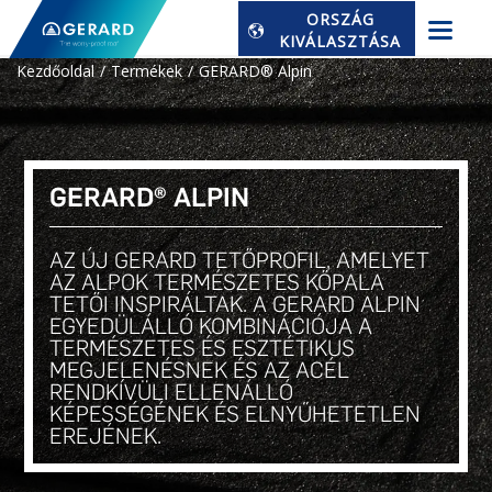
ORSZÁG
KIVÁLASZTÁSA
Kezdőoldal
Termékek
GERARD® Alpin
GERARD® ALPIN
AZ ÚJ GERARD TETŐPROFIL, AMELYET
AZ ALPOK TERMÉSZETES KŐPALA
TETŐI INSPIRÁLTAK. A GERARD ALPIN
EGYEDÜLÁLLÓ KOMBINÁCIÓJA A
TERMÉSZETES ÉS ESZTÉTIKUS
MEGJELENÉSNEK ÉS AZ ACÉL
RENDKÍVÜLI ELLENÁLLÓ
KÉPESSÉGÉNEK ÉS ELNYŰHETETLEN
EREJÉNEK.