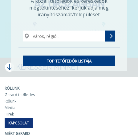
A közeli tetőfedők és kereskedők
AZ ORSZÁGBAN
megtekintéséhez, kérjük adja meg
irányítószámát/települését.
Tetőfedő
Márkakereskedő
TOP TETŐFEDŐK LISTÁJA
KERESSEN MINKET
RÓLUNK
Gerard tetőfedés
Rólunk
Média
Hírek
KAPCSOLAT
MIÉRT GERARD