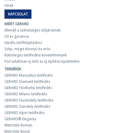
Hírek
KAPCSOLAT
MIÉRT GERARD
Ellenáll a szélsőséges időjárásnak
50 év garancia
Ideális tetőfelújításhoz
Szép, mégis könnyű és erős
Különleges tetőfedési követelmények
Forradalmian új tető az új építésű épületekre
TERMÉKEK
GERARD Klasszikus tetőfedés
GERARD Diamant tetőfedés
GERARD Hódfarkú tetőfedés
GERARD Milano tetőfedés
GERARD Fazsindely tetőfedés
GERARD Zsindely tetőfedés
GERARD Alpin tetőfedés
GERARD® Eleganta
Metrotile Roman
Metrotile Bond