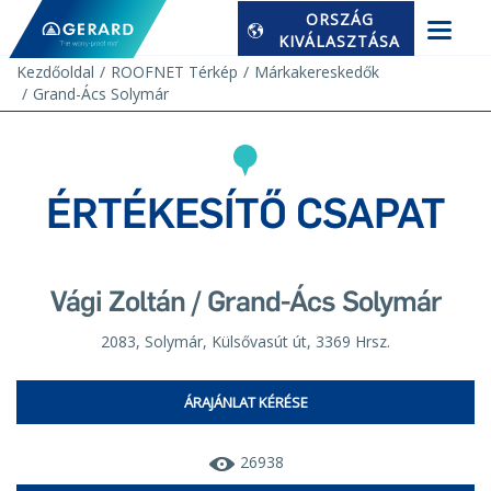
ORSZÁG
KIVÁLASZTÁSA
Kezdőoldal
ROOFNET Térkép
Márkakereskedők
Grand-Ács Solymár
ÉRTÉKESÍTŐ CSAPAT
Vági Zoltán / Grand-Ács Solymár
2083, Solymár, Külsővasút út, 3369 Hrsz.
ÁRAJÁNLAT KÉRÉSE
26938