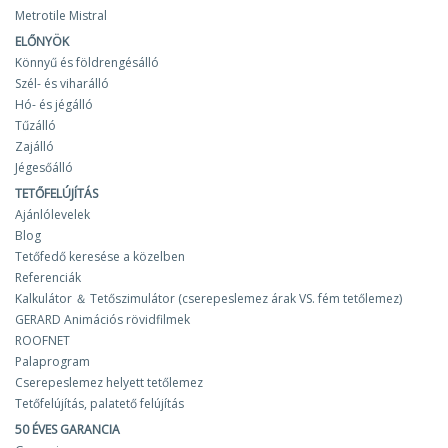
Metrotile Mistral
ELŐNYÖK
Könnyű és földrengésálló
Szél- és viharálló
Hó- és jégálló
Tűzálló
Zajálló
Jégesőálló
TETŐFELÚJÍTÁS
Ajánlólevelek
Blog
Tetőfedő keresése a közelben
Referenciák
Kalkulátor ＆ Tetőszimulátor (cserepeslemez árak VS. fém tetőlemez)
GERARD Animációs rövidfilmek
ROOFNET
Palaprogram
Cserepeslemez helyett tetőlemez
Tetőfelújítás, palatető felújítás
50 ÉVES GARANCIA