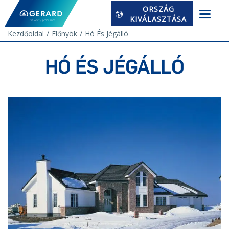
ORSZÁG
KIVÁLASZTÁSA
Kezdőoldal
Előnyök
Hó És Jégálló
HÓ ÉS JÉGÁLLÓ