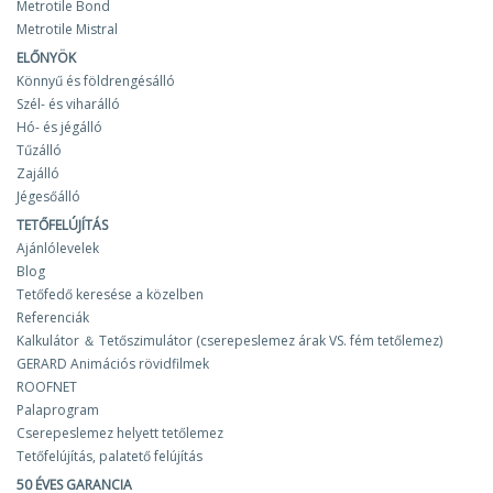
Metrotile Bond
Metrotile Mistral
ELŐNYÖK
Könnyű és földrengésálló
Szél- és viharálló
Hó- és jégálló
Tűzálló
Zajálló
Jégesőálló
TETŐFELÚJÍTÁS
Ajánlólevelek
Blog
Tetőfedő keresése a közelben
Referenciák
Kalkulátor ＆ Tetőszimulátor (cserepeslemez árak VS. fém tetőlemez)
GERARD Animációs rövidfilmek
ROOFNET
Palaprogram
Cserepeslemez helyett tetőlemez
Tetőfelújítás, palatető felújítás
50 ÉVES GARANCIA