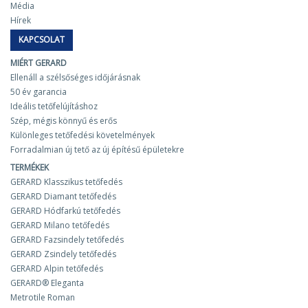
Média
Hírek
KAPCSOLAT
MIÉRT GERARD
Ellenáll a szélsőséges időjárásnak
50 év garancia
Ideális tetőfelújításhoz
Szép, mégis könnyű és erős
Különleges tetőfedési követelmények
Forradalmian új tető az új építésű épületekre
TERMÉKEK
GERARD Klasszikus tetőfedés
GERARD Diamant tetőfedés
GERARD Hódfarkú tetőfedés
GERARD Milano tetőfedés
GERARD Fazsindely tetőfedés
GERARD Zsindely tetőfedés
GERARD Alpin tetőfedés
GERARD® Eleganta
Metrotile Roman