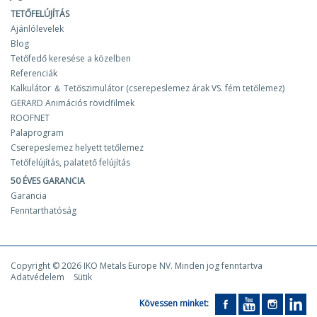
TETŐFELÚJÍTÁS
Ajánlólevelek
Blog
Tetőfedő keresése a közelben
Referenciák
Kalkulátor ＆ Tetőszimulátor (cserepeslemez árak VS. fém tetőlemez)
GERARD Animációs rövidfilmek
ROOFNET
Palaprogram
Cserepeslemez helyett tetőlemez
Tetőfelújítás, palatető felújítás
50 ÉVES GARANCIA
Garancia
Fenntarthatóság
Copyright © 2026 IKO Metals Europe NV. Minden jog fenntartva
Adatvédelem
Sütik
Kövessen minket: