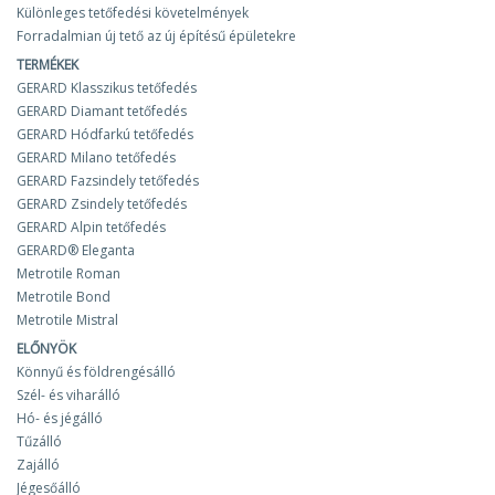
Különleges tetőfedési követelmények
Forradalmian új tető az új építésű épületekre
TERMÉKEK
GERARD Klasszikus tetőfedés
GERARD Diamant tetőfedés
GERARD Hódfarkú tetőfedés
GERARD Milano tetőfedés
GERARD Fazsindely tetőfedés
GERARD Zsindely tetőfedés
GERARD Alpin tetőfedés
GERARD® Eleganta
Metrotile Roman
Metrotile Bond
Metrotile Mistral
ELŐNYÖK
Könnyű és földrengésálló
Szél- és viharálló
Hó- és jégálló
Tűzálló
Zajálló
Jégesőálló