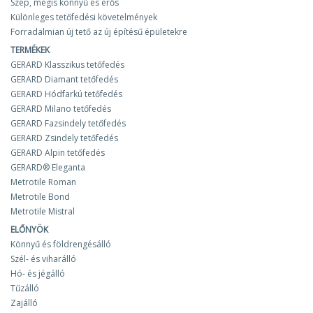
Szép, mégis könnyű és erős
Különleges tetőfedési követelmények
Forradalmian új tető az új építésű épületekre
TERMÉKEK
GERARD Klasszikus tetőfedés
GERARD Diamant tetőfedés
GERARD Hódfarkú tetőfedés
GERARD Milano tetőfedés
GERARD Fazsindely tetőfedés
GERARD Zsindely tetőfedés
GERARD Alpin tetőfedés
GERARD® Eleganta
Metrotile Roman
Metrotile Bond
Metrotile Mistral
ELŐNYÖK
Könnyű és földrengésálló
Szél- és viharálló
Hó- és jégálló
Tűzálló
Zajálló