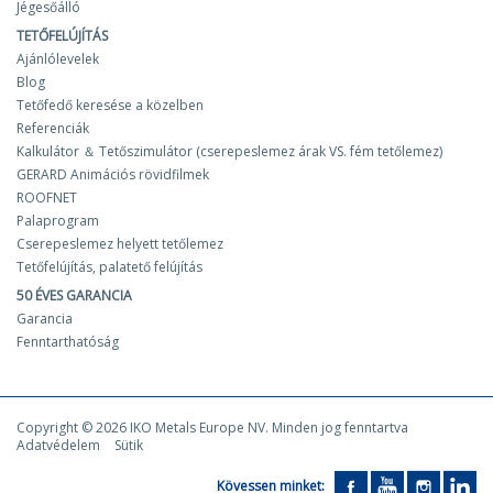
Jégesőálló
TETŐFELÚJÍTÁS
Ajánlólevelek
Blog
Tetőfedő keresése a közelben
Referenciák
Kalkulátor ＆ Tetőszimulátor (cserepeslemez árak VS. fém tetőlemez)
GERARD Animációs rövidfilmek
ROOFNET
Palaprogram
Cserepeslemez helyett tetőlemez
Tetőfelújítás, palatető felújítás
50 ÉVES GARANCIA
Garancia
Fenntarthatóság
Copyright © 2026 IKO Metals Europe NV. Minden jog fenntartva
Adatvédelem
Sütik
Kövessen minket: