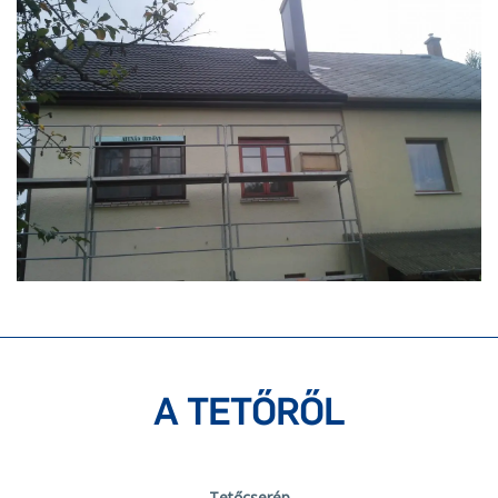
A TETŐRŐL
Tetőcserép