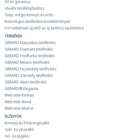
50 év garancia
Ideális tetőfelújításhoz
Szép, mégis könnyű és erős
Különleges tetőfedési követelmények
Forradalmian új tető az új építésű épületekre
TERMÉKEK
GERARD Klasszikus tetőfedés
GERARD Diamant tetőfedés
GERARD Hódfarkú tetőfedés
GERARD Milano tetőfedés
GERARD Fazsindely tetőfedés
GERARD Zsindely tetőfedés
GERARD Alpin tetőfedés
GERARD® Eleganta
Metrotile Roman
Metrotile Bond
Metrotile Mistral
ELŐNYÖK
Könnyű és földrengésálló
Szél- és viharálló
Hó- és jégálló