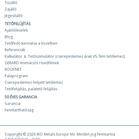
Tűzálló
Zajálló
Jégesőálló
TETŐFELÚJÍTÁS
Ajánlólevelek
Blog
Tetőfedő keresése a közelben
Referenciák
Kalkulátor ＆ Tetőszimulátor (cserepeslemez árak VS. fém tetőlemez)
GERARD Animációs rövidfilmek
ROOFNET
Palaprogram
Cserepeslemez helyett tetőlemez
Tetőfelújítás, palatető felújítás
50 ÉVES GARANCIA
Garancia
Fenntarthatóság
Copyright © 2026 IKO Metals Europe NV. Minden jog fenntartva