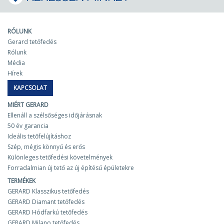
RÓLUNK
Gerard tetőfedés
Rólunk
Média
Hírek
KAPCSOLAT
MIÉRT GERARD
Ellenáll a szélsőséges időjárásnak
50 év garancia
Ideális tetőfelújításhoz
Szép, mégis könnyű és erős
Különleges tetőfedési követelmények
Forradalmian új tető az új építésű épületekre
TERMÉKEK
GERARD Klasszikus tetőfedés
GERARD Diamant tetőfedés
GERARD Hódfarkú tetőfedés
GERARD Milano tetőfedés