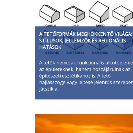
A TETŐFORMÁK MEGHÖKKENTŐ VILÁGA:
STÍLUSOK, JELLEMZŐK ÉS REGIONÁLIS
HATÁSOK
A tetők nemcsak funkcionális alkotóeleme
az épületeknek, hanem hozzájárulnak az
építészeti esztétikához is. A tető
hajlásszöge vagy lejtése jelentős szerepet
játszik a…