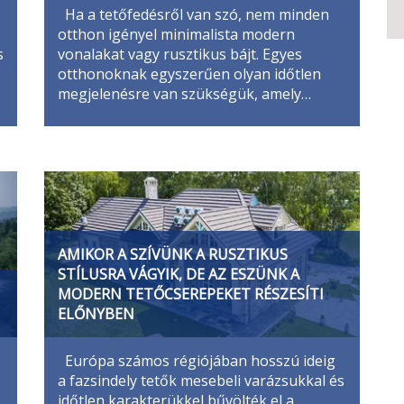
Ha a tetőfedésről van szó, nem minden
otthon igényel minimalista modern
s
vonalakat vagy rusztikus bájt. Egyes
otthonoknak egyszerűen olyan időtlen
megjelenésre van szükségük, amely…
AMIKOR A SZÍVÜNK A RUSZTIKUS
STÍLUSRA VÁGYIK, DE AZ ESZÜNK A
MODERN TETŐCSEREPEKET RÉSZESÍTI
ELŐNYBEN
Európa számos régiójában hosszú ideig
a fazsindely tetők mesebeli varázsukkal és
időtlen karakterükkel bűvölték el a