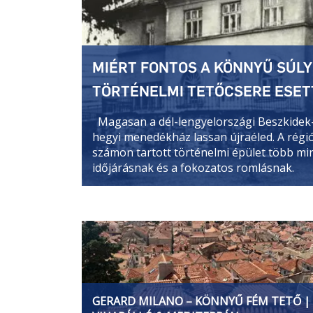
MIÉRT FONTOS A KÖNNYŰ SÚLY
TÖRTÉNELMI TETŐCSERE ESE
Magasan a dél-lengyelországi Beszkidek
hegyi menedékház lassan újraéled. A régió
számon tartott történelmi épület több mint
időjárásnak és a fokozatos romlásnak.
GERARD MILANO – KÖNNYŰ FÉM TETŐ |