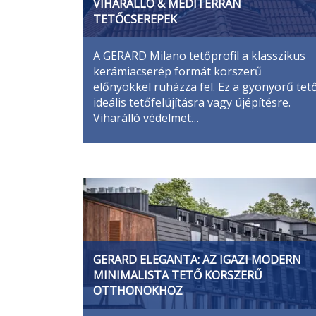
VIHARÁLLÓ & MEDITERRÁN
TETŐCSEREPEK
A GERARD Milano tetőprofil a klasszikus
kerámiacserép formát korszerű
előnyökkel ruházza fel. Ez a gyönyörű tet
ideális tetőfelújításra vagy újépítésre.
Viharálló védelmet…
GERARD ELEGANTA: AZ IGAZI MODERN
MINIMALISTA TETŐ KORSZERŰ
OTTHONOKHOZ