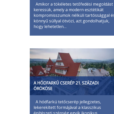
Amikor a tökéletes tetőfedési megoldást
keressük, amely a modern esztétikát
kompromisszumok nélküli tartóssággal é
könnyű súllyal ötvözi, azt gondolhatjuk,
hogy lehetetlen…
A HÓDFARKÚ CSERÉP 21. SZÁZADI
ÖRÖKÖSE
A hódfarkú tetőcserép jellegzetes,
lekerekített formájával a klasszikus
építészeti szépség egyik ikonikus