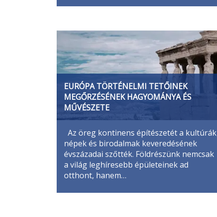
EURÓPA TÖRTÉNELMI TETŐINEK
MEGŐRZÉSÉNEK HAGYOMÁNYA ÉS
MŰVÉSZETE
Az öreg kontinens építészetét a kultúrák
népek és birodalmak keveredésének
évszázadai szőtték. Földrészünk nemcsak
a világ leghíresebb épületeinek ad
otthont, hanem…