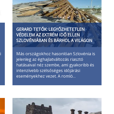
GERARD TETŐK: LEGYŐZHETETLEN
VÉDELEM AZ EXTRÉM IDŐ ELLEN
SZLOVÉNIÁBAN ÉS BÁRHOL A VILÁGON
i
Más országokhoz hasonlóan Szlovénia is
jelenleg az éghajlatváltozás riasztó
hatásaival néz szembe, ami gyakoribb és
intenzívebb szélsőséges időjárási
eseményekhez vezet. A romló…