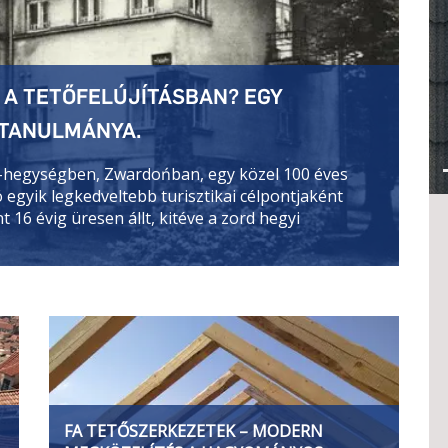
 A TETŐFELÚJÍTÁSBAN? EGY
TTANULMÁNYA.
-hegységben, Zwardońban, egy közel 100 éves
 egyik legkedveltebb turisztikai célpontjaként
 16 évig üresen állt, kitéve a zord hegyi
FA TETŐSZERKEZETEK – MODERN