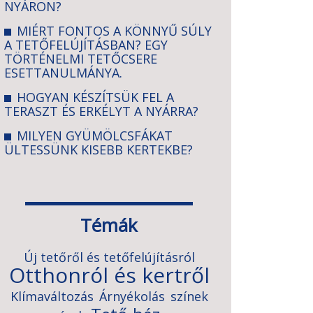
NYÁRON?
MIÉRT FONTOS A KÖNNYŰ SÚLY
A TETŐFELÚJÍTÁSBAN? EGY
TÖRTÉNELMI TETŐCSERE
ESETTANULMÁNYA.
HOGYAN KÉSZÍTSÜK FEL A
TERASZT ÉS ERKÉLYT A NYÁRRA?
MILYEN GYÜMÖLCSFÁKAT
ÜLTESSÜNK KISEBB KERTEKBE?
Témák
Új tetőről és tetőfelújításról
Otthonról és kertről
Klímaváltozás
Árnyékolás
színek