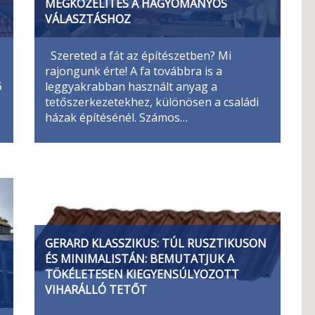
MEGKÖZELÍTÉS A HAGYOMÁNYOS
VÁLASZTÁSHOZ
Szereted a fát az építészetben? Mi
rajongunk érte! A fa továbbra is a
ő
leggyakrabban használt anyag a
tetőszerkezetekhez, különösen a családi
házak építésénél. Számos…
GERARD KLASSZIKUS: TÚL RUSZTIKUSON
ÉS MINIMALISTÁN: BEMUTATJUK A
TÖKÉLETESEN KIEGYENSÚLYOZOTT
VIHARÁLLÓ TETŐT