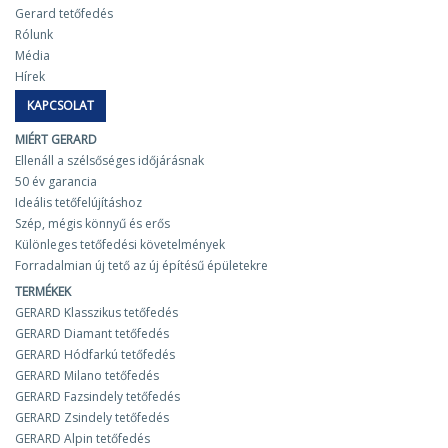
Gerard tetőfedés
Rólunk
Média
Hírek
KAPCSOLAT
MIÉRT GERARD
Ellenáll a szélsőséges időjárásnak
50 év garancia
Ideális tetőfelújításhoz
Szép, mégis könnyű és erős
Különleges tetőfedési követelmények
Forradalmian új tető az új építésű épületekre
TERMÉKEK
GERARD Klasszikus tetőfedés
GERARD Diamant tetőfedés
GERARD Hódfarkú tetőfedés
GERARD Milano tetőfedés
GERARD Fazsindely tetőfedés
GERARD Zsindely tetőfedés
GERARD Alpin tetőfedés