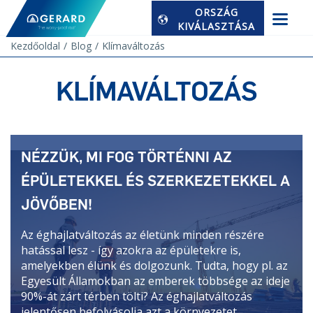
ORSZÁG
KIVÁLASZTÁSA
Kezdőoldal
Blog
Klímaváltozás
KLÍMAVÁLTOZÁS
NÉZZÜK, MI FOG TÖRTÉNNI AZ
ÉPÜLETEKKEL ÉS SZERKEZETEKKEL A
JÖVŐBEN!
Az éghajlatváltozás az életünk minden részére
hatással lesz - így azokra az épületekre is,
amelyekben élünk és dolgozunk. Tudta, hogy pl. az
Egyesült Államokban az emberek többsége az ideje
90%-át zárt térben tölti? Az éghajlatváltozás
jelentősen befolyásolja azt a környezetet,