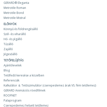
GERARD® Eleganta
Metrotile Roman
Metrotile Bond
Metrotile Mistral
ELŐNYÖK
Könnyű és földrengésálló
Szél- és viharálló
Hó- és jégálló
Tűzálló
Zajálló
Jégesőálló
TETŐFELÚJÍTÁS
Ajánlólevelek
Blog
Tetőfedő keresése a közelben
Referenciák
Kalkulátor ＆ Tetőszimulátor (cserepeslemez árak VS. fém tetőlemez)
GERARD Animációs rövidfilmek
ROOFNET
Palaprogram
Cserepeslemez helyett tetőlemez