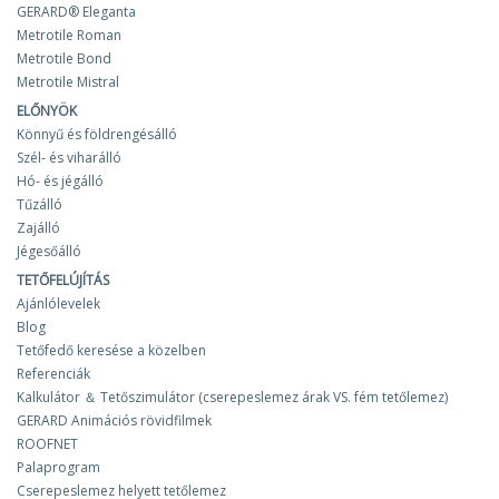
GERARD® Eleganta
Metrotile Roman
Metrotile Bond
Metrotile Mistral
ELŐNYÖK
Könnyű és földrengésálló
Szél- és viharálló
Hó- és jégálló
Tűzálló
Zajálló
Jégesőálló
TETŐFELÚJÍTÁS
Ajánlólevelek
Blog
Tetőfedő keresése a közelben
Referenciák
Kalkulátor ＆ Tetőszimulátor (cserepeslemez árak VS. fém tetőlemez)
GERARD Animációs rövidfilmek
ROOFNET
Palaprogram
Cserepeslemez helyett tetőlemez