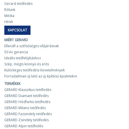
Gerard tetőfedés
Rólunk
Média
Hírek
KAPCSOLAT
MIÉRT GERARD
Ellenáll a szélsőséges időjárásnak
50 év garancia
Ideális tetőfelújításhoz
Szép, mégis könnyű és erős
Különleges tetőfedési követelmények
Forradalmian új tető az új építésű épületekre
TERMÉKEK
GERARD Klasszikus tetőfedés
GERARD Diamant tetőfedés
GERARD Hódfarkú tetőfedés
GERARD Milano tetőfedés
GERARD Fazsindely tetőfedés
GERARD Zsindely tetőfedés
GERARD Alpin tetőfedés