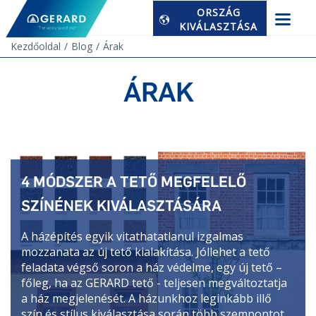
ORSZÁG
KIVÁLASZTÁSA
Kezdőoldal
Blog
Árak
ÁRAK
4 MÓDSZER A TETŐ MEGFELELŐ
SZÍNÉNEK KIVÁLASZTÁSÁRA
A házépítés egyik vitathatatlanul izgalmas
mozzanata az új tető kialakítása. Jóllehet a tető
feladata végső soron a ház védelme, egy új tető –
főleg, ha az GERARD tető - teljesen megváltoztatja
a ház megjelenését. A házunkhoz leginkább illő
szín és stílus kiválasztása során több szempontot