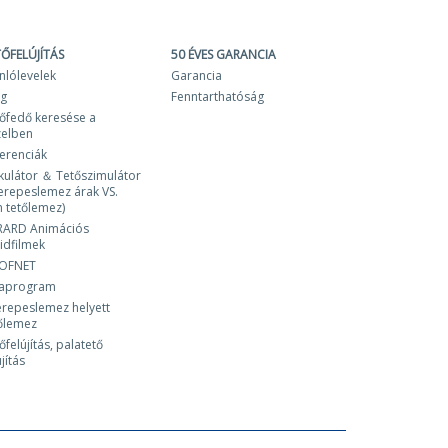
TŐFELÚJÍTÁS
50 ÉVES GARANCIA
nlólevelek
Garancia
og
Fenntarthatóság
őfedő keresése a
zelben
erenciák
kulátor ＆ Tetőszimulátor
erepeslemez árak VS.
 tetőlemez)
RARD Animációs
idfilmek
OFNET
laprogram
repeslemez helyett
őlemez
őfelújítás, palatető
újítás