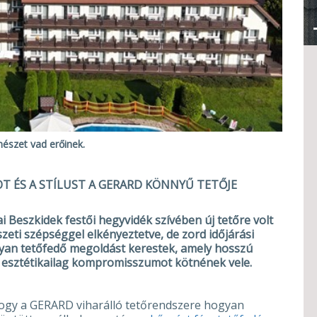
mészet vad erőinek.
T ÉS A STÍLUST A GERARD KÖNNYŰ TETŐJE
ai Beszkidek festői hegyvidék szívében új tetőre volt
zeti szépséggel elkényeztetve, de zord időjárási
yan tetőfedő megoldást kerestek, amely hosszú
az esztétikailag kompromisszumot kötnének vele.
hogy a GERARD viharálló tetőrendszere hogyan