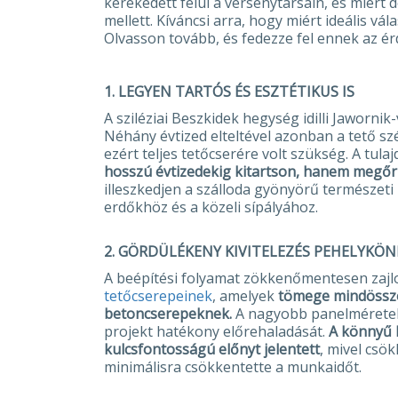
kerekedett felül a versenytársain, és miért 
mellett. Kíváncsi arra, hogy miért ideális 
Olvasson tovább, és fedezze fel ennek az é
1. LEGYEN TARTÓS ÉS ESZTÉTIKUS IS
A sziléziai Beszkidek hegység idilli Jaworn
Néhány évtized elteltével azonban a tető s
ezért teljes tetőcserére volt szükség. A tula
hosszú évtizedekig kitartson, hanem megőriz
illeszkedjen a szálloda gyönyörű természet
erdőkhöz és a közeli sípályához.
2.
GÖRDÜLÉKENY KIVITELEZÉS PEHELYKÖ
A beépítési folyamat zökkenőmentesen zaj
tetőcserepeinek
, amelyek
tömege mindössze
betoncserepeknek.
A nagyobb panelméretek i
projekt hatékony előrehaladását.
A könnyű 
kulcsfontosságú előnyt jelentett
, mivel csö
minimálisra csökkentette a munkaidőt.