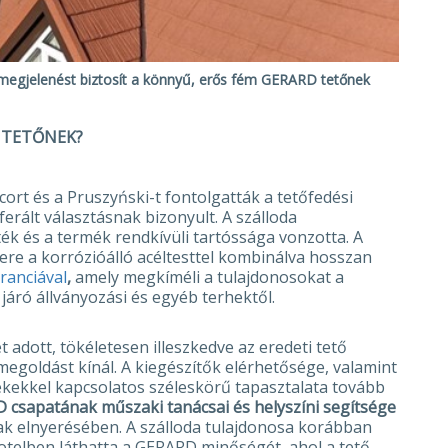
egjelenést biztosít a könnyű, erős fém GERARD tetőnek
B TETŐNEK?
cort és a Pruszyński-t fontolgatták a tetőfedési
erált választásnak bizonyult. A szálloda
ték és a termék rendkívüli tartóssága vonzotta. A
ere a korrózióálló acéltesttel kombinálva hosszan
aranciával
,
amely megkíméli a tulajdonosokat a
járó állványozási és egyéb terhektől.
 adott, tökéletesen illeszkedve az eredeti tető
egoldást kínál. A kiegészítők elérhetősége, valamint
ékekkel kapcsolatos széleskörű tapasztalata tovább
 csapatának műszaki tanácsai és helyszíni segítsége
nak elnyerésében. A szálloda tulajdonosa korábban
Hotelben láthatta a GERARD minőségét, ahol a tető