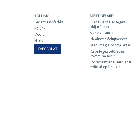
RÓLUNK
MIÉRT GERARD
Gerard tetőfedés
Ellenáll a szélsőséges
időjárásnak
Rólunk
50 év garancia
Média
Ideális tetőfelújításhoz
Hírek
Szép, mégis könnyű és e
KAPCSOLAT
Különleges tetőfedési
követelmények
Forradalmian új tető az ú
építésű épületekre