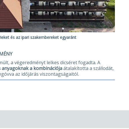
yieket és az ipari szakembereket egyaránt
DMÉNY
múlt, a végeredményt lelkes dicséret fogadta. A
ós anyagoknak a kombinációja
átalakította a szállodát,
góvva az időjárás viszontagságaitól.