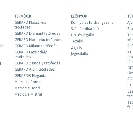
TERMÉKEK
ELŐNYÖK
TE
GERARD Klasszikus
Könnyű és földrengésálló
Ajá
tetőfedés
Szél- és viharálló
Bl
GERARD Diamant tetőfedés
Hó- és jégálló
Tet
GERARD Hódfarkú tetőfedés
kö
Tűzálló
rős
GERARD Milano tetőfedés
Ref
Zajálló
GERARD Fazsindely
Kal
Jégesőálló
tetőfedés
(cs
fém
j
GERARD Zsindely tetőfedés
GE
GERARD Alpin tetőfedés
röv
GERARD® Eleganta
RO
Metrotile Roman
Pa
Metrotile Bond
Cse
Metrotile Mistral
tet
Tet
fel