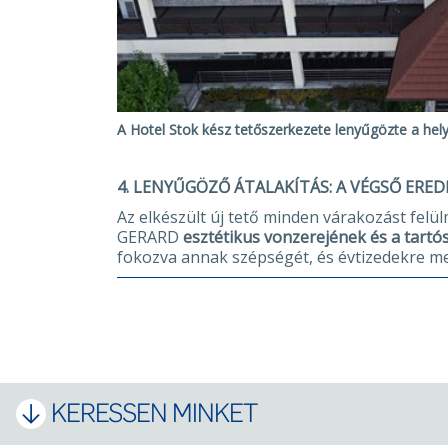
A Hotel Stok kész tetőszerkezete lenyűgözte a hel
4. LENYŰGÖZŐ ÁTALAKÍTÁS: A VÉGSŐ ERE
Az elkészült új tető minden várakozást felül
GERARD
esztétikus vonzerejének és a tart
fokozva annak szépségét, és évtizedekre me
KERESSEN MINKET