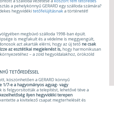
döntött a szálloda vezetése a
kőszórt fém tetőfedés
választás a pehelykönnyű GERARD egy szálloda számára?
rdekes hegyvidéki
tetőfelújításnak
a történetét!
ik-völgyében megbúvó szálloda 1998-ban épült.
zépsége is megfakult és a védelme is meggyengült,
jdonosok azt akarták elérni, hogy az új tető
ne csak
ze az esztétikai megjelenést is,
hogy harmonikusan
i környezetéhez – a zöld hegyoldalakhoz, örökzöld
NNYŰ TETŐFEDÉSSEL
lott, köszönhetően a GERARD könnyű
 1/7-e a hagyományos agyag- vagy
s felgyorsították a telepítést, lehetővé téve a
kezelhetőség ilyen hegyvidéki terepen
kkentette a kivitelező csapat megterhelését és