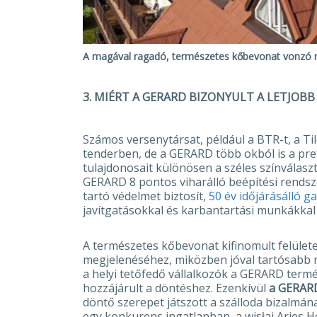
A magával ragadó, természetes kőbevonat vonzó m
3. MIÉRT A GERARD BIZONYULT A LETJOB
Számos versenytársat, például a BTR-t, a Til
tenderben, de a GERARD több okból is a pref
tulajdonosait különösen a széles színválasz
GERARD 8 pontos viharálló beépítési rendsz
tartó védelmet biztosít,
50 év időjárásálló g
javítgatásokkal és karbantartási munkákkal 
A természetes kőbevonat kifinomult felületet
megjelenéséhez, miközben jóval tartósabb m
a helyi tetőfedő vállalkozók a GERARD term
hozzájárult a döntéshez. Ezenkívül
a GERARD
döntő szerepet játszott a szálloda bizalmá
egy konkurens ingatlanban, a wisłai Aries 