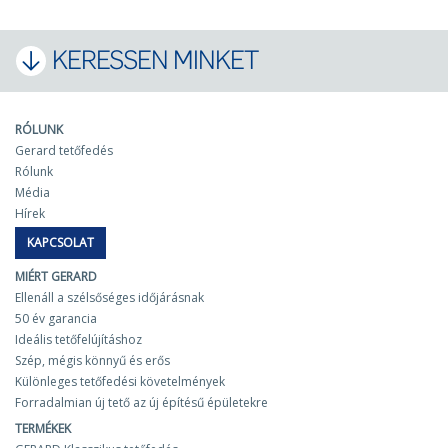
KERESSEN MINKET
RÓLUNK
Gerard tetőfedés
Rólunk
Média
Hírek
KAPCSOLAT
MIÉRT GERARD
Ellenáll a szélsőséges időjárásnak
50 év garancia
Ideális tetőfelújításhoz
Szép, mégis könnyű és erős
Különleges tetőfedési követelmények
Forradalmian új tető az új építésű épületekre
TERMÉKEK