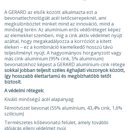
A GERARD az elsők között alkalmazta ezt a
bevonattechnológiát acél tetőcserepeknél, ami
megkülönböztet minket mind az innováció, mind a
minőség terén. Az alumínium erős védőréteget képez
az elemekkel szemben, míg a cink aktív védelmet nyújt
azáltal, hogy megakadályozza a korróziót a kitett
éleken – ez a kombináció kiemelkedő hosszú távú
teljesítményt nyújt. A hagyományos horganyzott vagy
más cink-alumínium (95% cink, 5% alumínium)
bevonatokhoz képest a GERARD alumínium-cink rétege
sokkal jobban teljesít széles éghajlati viszonyok között,
így hosszabb élettartamú és megbízhatóbb tetőt
biztosít.
A védelmi rétegek:
Kiváló minőségű acél alapanyag
Fémötvözet bevonat (55% alumínium, 43,4% cink, 1,6%
szilícium)
Természetes kőbevonatú felület, amely további
időjárás elleni védelmet nyúj