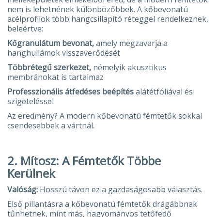
nem is lehetnének különbözőbbek. A kőbevonatú
acélprofilok több hangcsillapító réteggel rendelkeznek,
beleértve:
Kőgranulátum bevonat,
amely megzavarja a
hanghullámok visszaverődését
Többrétegű szerkezet,
némelyik akusztikus
membránokat is tartalmaz
Professzionális átfedéses beépítés
alátétfóliával és
szigeteléssel
Az eredmény? A modern kőbevonatú fémtetők sokkal
csendesebbek a vártnál.
2. Mítosz: A Fémtetők Többe
Kerülnek
Valóság:
Hosszú távon ez a gazdaságosabb választás.
Első pillantásra a kőbevonatú fémtetők drágábbnak
tűnhetnek, mint más, hagyományos tetőfedő