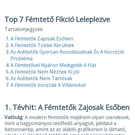
Top 7 Fémtető Fikció Leleplezve
Tartalomjegyzék
A Fémtetők Zajosak Esőben
A Fémtetők Többe Kerülnek
Az Acéltetők Gyorsan Rozsdásodnak És A Korrózió
Probléma
A Fémtetővel Nyáron Melegebb A Ház
A Fémtetők Nem Néznek Ki Jól
Az Acéltetők Nem Tartósak
A Fémtetők Vonzzák A Villámokat
1. Tévhit: A Fémtetők Zajosak Esőben
Valóság
: A modern fémtetők majdnem olyan csendesek,
mint a hagyományos tetőfedő anyagok, például a
betoncserép, amint az az alábbi grafikonon is látható,