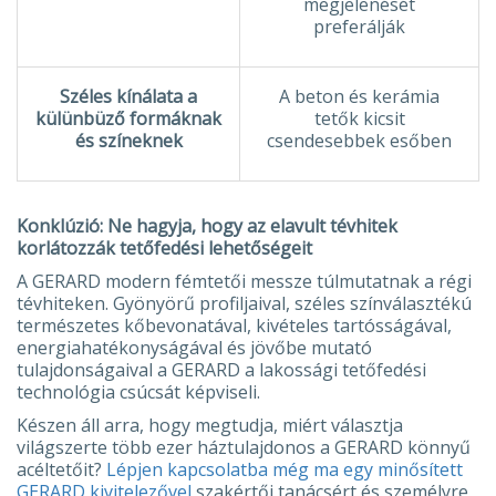
megjelenését
preferálják
Széles kínálata a
A beton és kerámia
külünbüző formáknak
tetők kicsit
és színeknek
csendesebbek esőben
Konklúzió: Ne hagyja, hogy az elavult tévhitek
korlátozzák tetőfedési lehetőségeit
A GERARD modern fémtetői messze túlmutatnak a régi
tévhiteken. Gyönyörű profiljaival, széles színválasztékú
természetes kőbevonatával, kivételes tartósságával,
energiahatékonyságával és jövőbe mutató
tulajdonságaival a GERARD a lakossági tetőfedési
technológia csúcsát képviseli.
Készen áll arra, hogy megtudja, miért választja
világszerte több ezer háztulajdonos a GERARD könnyű
acéltetőit?
Lépjen kapcsolatba még ma egy minősített
GERARD kivitelezővel
szakértői tanácsért és személyre