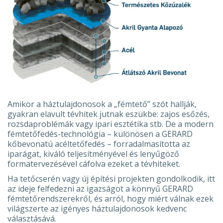
Amikor a háztulajdonosok a „fémtető” szót hallják,
gyakran elavult tévhitek jutnak eszükbe: zajos esőzés,
rozsdaproblémák vagy ipari esztétika stb. De a modern
fémtetőfedés-technológia – különösen a GERARD
kőbevonatú acéltetőfedés – forradalmasította az
iparágat, kiváló teljesítményével és lenyűgöző
formatervezésével cáfolva ezeket a tévhiteket.
Ha tetőcserén vagy új építési projekten gondolkodik, itt
az ideje felfedezni az igazságot a könnyű GERARD
fémtetőrendszerekről, és arról, hogy miért válnak ezek
világszerte az igényes háztulajdonosok kedvenc
választásává.