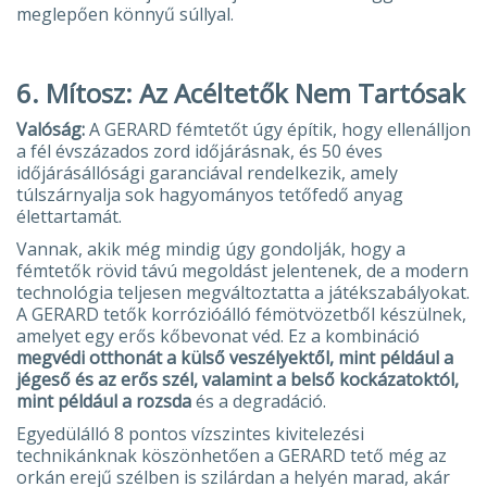
meglepően könnyű súllyal.
6.
Mítosz: Az Acéltetők Nem Tartósak
Valóság:
A GERARD fémtetőt úgy építik, hogy ellenálljon
a fél évszázados zord időjárásnak, és 50 éves
időjárásállósági garanciával rendelkezik, amely
túlszárnyalja sok hagyományos tetőfedő anyag
élettartamát.
Vannak, akik még mindig úgy gondolják, hogy a
fémtetők rövid távú megoldást jelentenek, de a modern
technológia teljesen megváltoztatta a játékszabályokat.
A GERARD tetők korrózióálló fémötvözetből készülnek,
amelyet egy erős kőbevonat véd. Ez a kombináció
megvédi otthonát a külső veszélyektől, mint például a
jégeső és az erős szél, valamint a belső kockázatoktól,
mint például a rozsda
és a degradáció.
Egyedülálló 8 pontos vízszintes kivitelezési
technikánknak köszönhetően a GERARD tető még az
orkán erejű szélben is szilárdan a helyén marad, akár