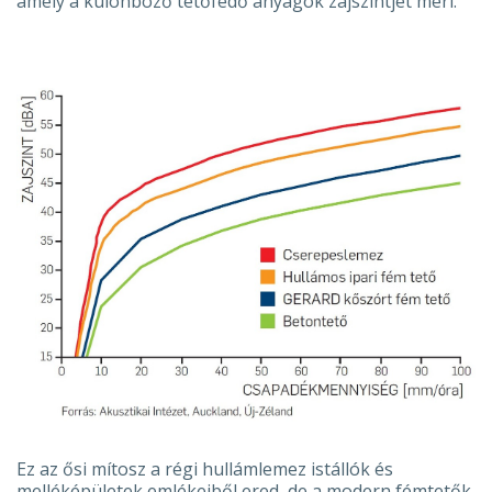
amely a különböző tetőfedő anyagok zajszintjét méri.
Ez az ősi mítosz a régi hullámlemez istállók és
melléképületek emlékeiből ered, de a modern fémtetők