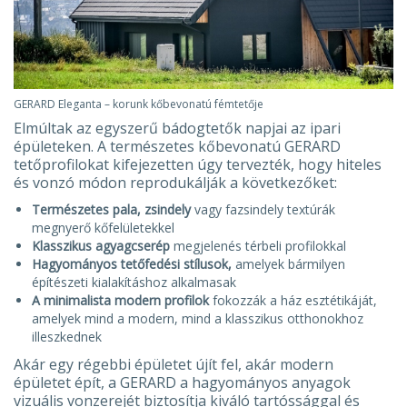
GERARD Eleganta – korunk kőbevonatú fémtetője
Elmúltak az egyszerű bádogtetők napjai az ipari
épületeken. A természetes kőbevonatú GERARD
tetőprofilokat kifejezetten úgy tervezték, hogy hiteles
és vonzó módon reprodukálják a következőket:
Természetes pala, zsindely
vagy fazsindely textúrák
megnyerő kőfelületekkel
Klasszikus agyagcserép
megjelenés térbeli profilokkal
Hagyományos tetőfedési stílusok,
amelyek bármilyen
építészeti kialakításhoz alkalmasak
A minimalista modern profilok
fokozzák a ház esztétikáját,
amelyek mind a modern, mind a klasszikus otthonokhoz
illeszkednek
Akár egy régebbi épületet újít fel, akár modern
épületet épít, a GERARD a hagyományos anyagok
vizuális vonzerejét biztosítja kiváló tartóssággal és