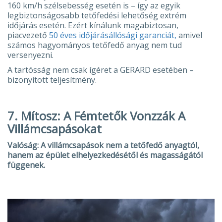
160 km/h szélsebesség esetén is – így az egyik
legbiztonságosabb tetőfedési lehetőség extrém
időjárás esetén. Ezért kínálunk magabiztosan,
piacvezető
50 éves időjárásállósági garanciát,
amivel
számos hagyományos tetőfedő anyag nem tud
versenyezni.
A tartósság nem csak ígéret a GERARD esetében –
bizonyított teljesítmény.
7. Mítosz: A Fémtetők Vonzzák A
Villámcsapásokat
Valóság: A villámcsapások nem a tetőfedő anyagtól,
hanem az épület elhelyezkedésétől és magasságától
függenek.