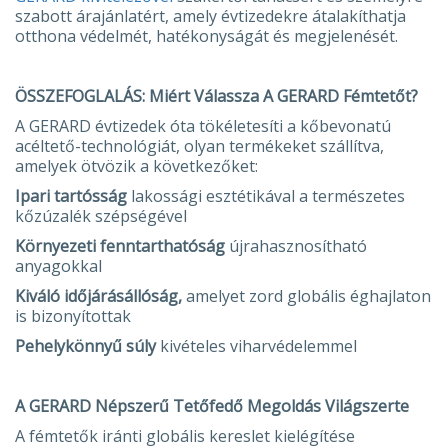
szabott árajánlatért, amely évtizedekre átalakíthatja
otthona védelmét, hatékonyságát és megjelenését.
ÖSSZEFOGLALÁS: Miért Válassza A GERARD Fémtetőt?
A GERARD évtizedek óta tökéletesíti a kőbevonatú
acéltető-technológiát, olyan termékeket szállítva,
amelyek ötvözik a következőket:
Ipari tartósság
lakossági esztétikával a természetes
kőzúzalék szépségével
Környezeti fenntarthatóság
újrahasznosítható
anyagokkal
Kiváló időjárásállóság,
amelyet zord globális éghajlaton
is bizonyítottak
Pehelykönnyű súly
kivételes viharvédelemmel
A GERARD Népszerű Tetőfedő Megoldás Világszerte
A fémtetők iránti globális kereslet kielégítése