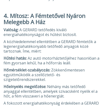
4. Mítosz: A Fémtetővel Nyáron
Melegebb A Ház
Valóság:
A GERARD tetőfedés kiváló
energiahatékonyságot és hűtést biztosít.
A közhiedelemmel ellentétben a GERARD fémtetők a
legenergiahatékonyabb tetőfedő anyagok közé
tartoznak. Íme, miért:
Hűtési hatás:
Az autó motorháztetőjéhez hasonlóan a
fém gyorsan lehűl, ha a hőforrás leáll.
Hőmérséklet-szabályozás:
Zökkenőmentesen
együttműködik a szellőztető- és
szigetelőrendszerekkel.
Hőelnyelés megelőzése:
Néhány más tetőfedő
anyaggal ellentétben, amelyek szivacsként nyelik el a
hőt, a fém visszaveri a hőenergiát.
A fokozott energiahatékonyság érdekében a GERARD