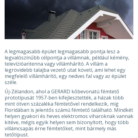
A legmagasabb épület legmagasabb pontja lesz a
legvalószínűbb célpontja a villámnak, például kémény,
televízióantenna vagy villámhárító. A villám a
legrövidebb talajba vezető utat követi, ami lehet egy
megfelelő villámhárító, egy nedves fal vagy az épület
széle.
Új-Zélandon, ahol a GERARD kőbevonatú fémtető
prototípusát 1957-ben kifejlesztették, a házak több
mint ötven százaléka fémtetővel rendelkezik, míg
Floridában is jelentős számú fémtető található. Mindkét
helyen gyakori és heves elektromos viharoknak vannak
kitéve, mégis egyik helyen sem bizonyított, hogy több
villámcsapás érne fémtetőket, mint bármely más
tetőtípust.