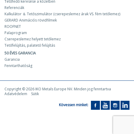
Tetőfedő keresése a közelben
Referenciák
Kalkulátor ＆ Tetőszimulátor (cserepeslemez árak VS. fém tetőlemez)
GERARD Animációs rövidfilmek
ROOFNET
Palaprogram
Cserepeslemez helyett tetőlemez
Tetőfelújítás, palatető felújítás
50 ÉVES GARANCIA
Garancia
Fenntarthatóság
Copyright © 2026 IKO Metals Europe NV. Minden jog fenntartva
Adatvédelem
Sütik
Kövessen minket: