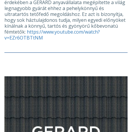
érdekében a GERARD anyavállalata megépítette a világ
legnagyobb gyárát ehhez a pehelykönnyű és
ultratartós tetőfedő megoldáshoz. Ez azt is bizonyítja,
hogy sok háztulajdonos tudja, milyen egyedi előnyöket
kínálnak a könnyű, tartós és gyönyörű kőbevonatú
fémtetők:
https://www.youtube.com/watch?
v=EZr6OTBTtNM