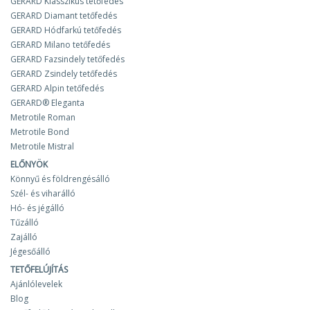
GERARD Klasszikus tetőfedés
GERARD Diamant tetőfedés
GERARD Hódfarkú tetőfedés
GERARD Milano tetőfedés
GERARD Fazsindely tetőfedés
GERARD Zsindely tetőfedés
GERARD Alpin tetőfedés
GERARD® Eleganta
Metrotile Roman
Metrotile Bond
Metrotile Mistral
ELŐNYÖK
Könnyű és földrengésálló
Szél- és viharálló
Hó- és jégálló
Tűzálló
Zajálló
Jégesőálló
TETŐFELÚJÍTÁS
Ajánlólevelek
Blog