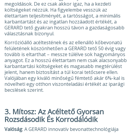
megoldások. De ez csak akkor igaz, ha a kezdeti
költségeket nézzük. Ha figyelembe vesszük az
élettartam teljesítményét, a tartósságot, a minimális
karbantartást és az ingatlan hozzáadott értékét, a
GERARD tető gyakran hosszú távon a gazdaságosabb
választásnak bizonyul.
Korrózióálló acéltestének és az ellenálló kőbevonatú
felületének köszönhetően a GERARD tető 50 évig vagy
tovább is eltarthat – messze túlélve sok hagyományos
anyagot. Ez a hosszú élettartam nem csak alacsonyabb
karbantartási költségeket és magasabb megtérülést
jelent, hanem biztosítást a túl korai tetőcsere ellen.
Valójában egy kiváló minőségű fémtető akár 6%-kal is
növelheti egy otthon viszonteladási értékét az iparági
becslések szerint.
3. Mítosz: Az Acéltető Gyorsan
Rozsdásodik És Korrodálódik
Valóság
: A GERARD innovatív bevonattechnológiája