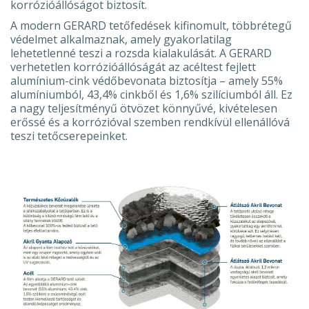
korrózióállóságot biztosít.
A modern GERARD tetőfedések kifinomult, többrétegű
védelmet alkalmaznak, amely gyakorlatilag
lehetetlenné teszi a rozsda kialakulását. A GERARD
verhetetlen korrózióállóságát az acéltest fejlett
alumínium-cink védőbevonata biztosítja – amely 55%
alumíniumból, 43,4% cinkből és 1,6% szilíciumból áll. Ez
a nagy teljesítményű ötvözet könnyűvé, kivételesen
erőssé és a korrózióval szemben rendkívül ellenállóvá
teszi tetőcserepeinket.