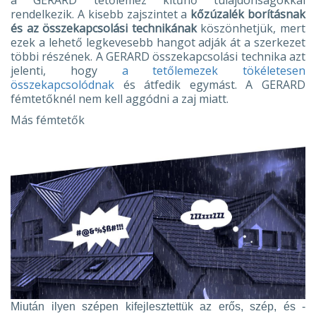
a GERARD tetőlemez kitűnő tulajdonságokkal
rendelkezik. A kisebb zajszintet a
kőzúzalék borításnak
és az összekapcsolási technikának
köszönhetjük, mert
ezek a lehető legkevesebb hangot adják át a szerkezet
többi részének. A GERARD összekapcsolási technika azt
jelenti, hogy
a tetőlemezek tökéletesen
összekapcsolódnak
és átfedik egymást. A GERARD
fémtetőknél nem kell aggódni a zaj miatt.
Más fémtetők
Miután ilyen szépen kifejlesztettük az erős, szép, és -