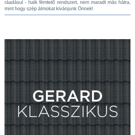
ráadásul - halk fémtető rendszert, nem maradt más hátra,
mint hogy szép álmokat kívánjunk Önnek!