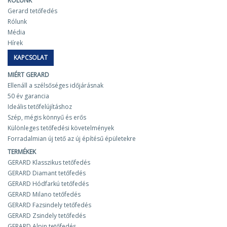
RÓLUNK
Gerard tetőfedés
Rólunk
Média
Hírek
KAPCSOLAT
MIÉRT GERARD
Ellenáll a szélsőséges időjárásnak
50 év garancia
Ideális tetőfelújításhoz
Szép, mégis könnyű és erős
Különleges tetőfedési követelmények
Forradalmian új tető az új építésű épületekre
TERMÉKEK
GERARD Klasszikus tetőfedés
GERARD Diamant tetőfedés
GERARD Hódfarkú tetőfedés
GERARD Milano tetőfedés
GERARD Fazsindely tetőfedés
GERARD Zsindely tetőfedés
GERARD Alpin tetőfedés