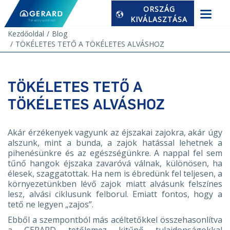
ORSZÁG
KIVÁLASZTÁSA
Kezdőoldal
Blog
TÖKÉLETES TETŐ A TÖKÉLETES ALVÁSHOZ
TÖKÉLETES TETŐ A
TÖKÉLETES ALVÁSHOZ
Akár érzékenyek vagyunk az éjszakai zajokra, akár úgy
alszunk, mint a bunda, a zajok hatással lehetnek a
pihenésünkre és az egészségünkre. A nappal fel sem
tűnő hangok éjszaka zavaróvá válnak, különösen, ha
élesek, szaggatottak. Ha nem is ébredünk fel teljesen, a
környezetünkben lévő zajok miatt alvásunk felszínes
lesz, alvási ciklusunk felborul. Emiatt fontos, hogy a
tető ne legyen „zajos”.
Ebből a szempontból más acéltetőkkel összehasonlítva