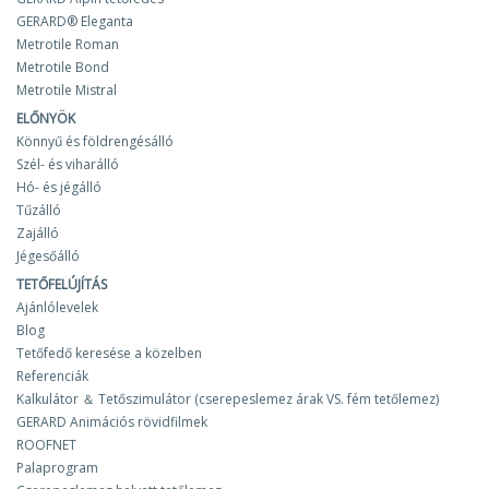
GERARD® Eleganta
Metrotile Roman
Metrotile Bond
Metrotile Mistral
ELŐNYÖK
Könnyű és földrengésálló
Szél- és viharálló
Hó- és jégálló
Tűzálló
Zajálló
Jégesőálló
TETŐFELÚJÍTÁS
Ajánlólevelek
Blog
Tetőfedő keresése a közelben
Referenciák
Kalkulátor ＆ Tetőszimulátor (cserepeslemez árak VS. fém tetőlemez)
GERARD Animációs rövidfilmek
ROOFNET
Palaprogram