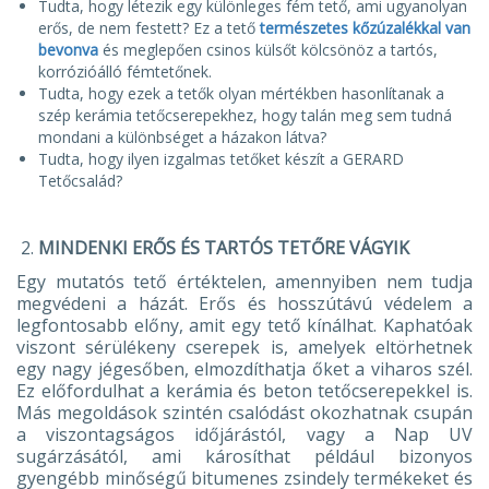
Tudta, hogy létezik egy különleges fém tető, ami ugyanolyan
erős, de nem festett? Ez a tető
természetes kőzúzalékkal van
bevonva
és meglepően csinos külsőt kölcsönöz a tartós,
korrózióálló fémtetőnek.
Tudta, hogy ezek a tetők olyan mértékben hasonlítanak a
szép kerámia tetőcserepekhez, hogy talán meg sem tudná
mondani a különbséget a házakon látva?
Tudta, hogy ilyen izgalmas tetőket készít a GERARD
Tetőcsalád?
MINDENKI ERŐS ÉS TARTÓS TETŐRE VÁGYIK
Egy mutatós tető értéktelen, amennyiben nem tudja
megvédeni a házát. Erős és hosszútávú védelem a
legfontosabb előny, amit egy tető kínálhat. Kaphatóak
viszont sérülékeny cserepek is, amelyek eltörhetnek
egy nagy jégesőben, elmozdíthatja őket a viharos szél.
Ez előfordulhat a kerámia és beton tetőcserepekkel is.
Más megoldások szintén csalódást okozhatnak csupán
a viszontagságos időjárástól, vagy a Nap UV
sugárzásától, ami károsíthat például bizonyos
gyengébb minőségű bitumenes zsindely termékeket és