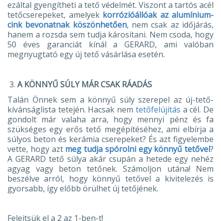
ezáltal gyengítheti a tető védelmét. Viszont a tartós acél
tetőcserepeket, amelyek
korrózióállóak az alumínium-
cink bevonatnak köszönhetően
, nem csak az időjárás,
hanem a rozsda sem tudja károsítani. Nem csoda, hogy
50 éves garanciát kínál a GERARD, ami valóban
megnyugtató egy új tető vásárlása esetén.
A KÖNNYŰ SÚLY MÁR CSAK RÁADÁS
Talán Önnek sem a könnyű súly szerepel az új-tető-
kívánságlista tetején. Hacsak nem
tetőfelújítás
a cél. De
gondolt már valaha arra, hogy mennyi pénz és fa
szükséges egy erős tető megépítéséhez, ami elbírja a
súlyos beton és kerámia cserepeket? És azt figyelembe
vette, hogy azt
meg tudja spórolni egy könnyű tetővel
?
A GERARD tető súlya akár csupán a hetede egy nehéz
agyag vagy beton tetőnek. Számoljon utána! Nem
beszélve arról, hogy könnyű tetővel a kivitelezés is
gyorsabb, így előbb örülhet új tetőjének.
Felejtsük el a 2 az 1-ben-t!