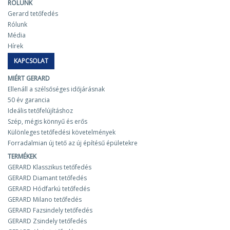
RÓLUNK
Gerard tetőfedés
Rólunk
Média
Hírek
KAPCSOLAT
MIÉRT GERARD
Ellenáll a szélsőséges időjárásnak
50 év garancia
Ideális tetőfelújításhoz
Szép, mégis könnyű és erős
Különleges tetőfedési követelmények
Forradalmian új tető az új építésű épületekre
TERMÉKEK
GERARD Klasszikus tetőfedés
GERARD Diamant tetőfedés
GERARD Hódfarkú tetőfedés
GERARD Milano tetőfedés
GERARD Fazsindely tetőfedés
GERARD Zsindely tetőfedés