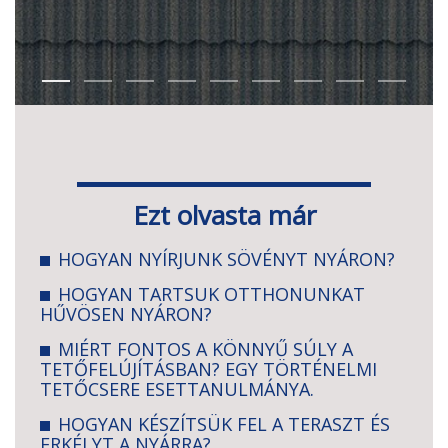
Ezt olvasta már
HOGYAN NYÍRJUNK SÖVÉNYT NYÁRON?
HOGYAN TARTSUK OTTHONUNKAT
HŰVÖSEN NYÁRON?
MIÉRT FONTOS A KÖNNYŰ SÚLY A
TETŐFELÚJÍTÁSBAN? EGY TÖRTÉNELMI
TETŐCSERE ESETTANULMÁNYA.
HOGYAN KÉSZÍTSÜK FEL A TERASZT ÉS
ERKÉLYT A NYÁRRA?