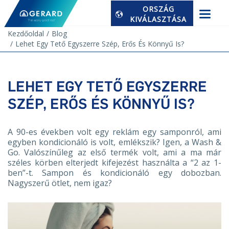
ORSZÁG
KIVÁLASZTÁSA
Kezdőoldal
Blog
Lehet Egy Tető Egyszerre Szép, Erős És Könnyű Is?
LEHET EGY TETŐ EGYSZERRE
SZÉP, ERŐS ÉS KÖNNYŰ IS?
A 90-es években volt egy reklám egy samponról, ami
egyben kondicionáló is volt, emlékszik? Igen, a Wash &
Go. Valószínűleg az első termék volt, ami a ma már
széles körben elterjedt kifejezést használta a “2 az 1-
ben”-t. Sampon és kondicionáló egy dobozban.
Nagyszerű ötlet, nem igaz?