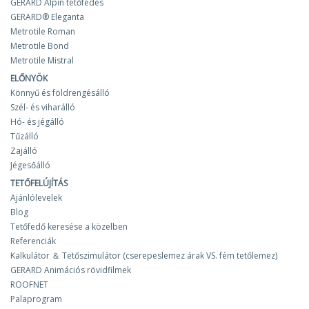
GERARD Alpin tetőfedés
GERARD® Eleganta
Metrotile Roman
Metrotile Bond
Metrotile Mistral
ELŐNYÖK
Könnyű és földrengésálló
Szél- és viharálló
Hó- és jégálló
Tűzálló
Zajálló
Jégesőálló
TETŐFELÚJÍTÁS
Ajánlólevelek
Blog
Tetőfedő keresése a közelben
Referenciák
Kalkulátor ＆ Tetőszimulátor (cserepeslemez árak VS. fém tetőlemez)
GERARD Animációs rövidfilmek
ROOFNET
Palaprogram