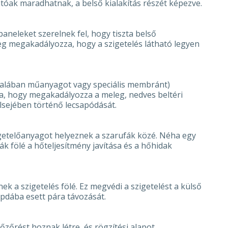
atóak maradhatnak, a belső kialakítás részét képezve.
aneleket szerelnek fel, hogy tiszta belső
eg megakadályozza, hogy a szigetelés látható legyen
talában műanyagot vagy speciális membránt)
lja, hogy megakadályozza a meleg, nedves beltéri
elsejében történő lecsapódását.
getelőanyagot helyeznek a szarufák közé. Néha egy
k fölé a hőteljesítmény javítása és a hőhidak
ek a szigetelés fölé. Ez megvédi a szigetelést a külső
apdába esett pára távozását.
llőzőrést hoznak létre, és rögzítési alapot