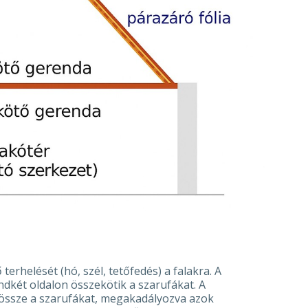
terhelését (hó, szél, tetőfedés) a falakra. A
ndkét oldalon összekötik a szarufákat. A
össze a szarufákat, megakadályozva azok