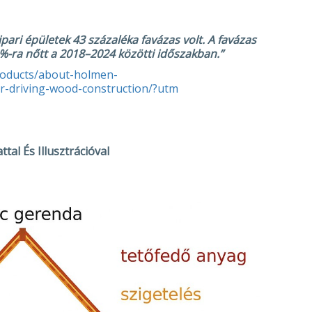
ari épületek 43 százaléka favázas volt. A favázas
9%-ra nőtt a 2018–2024 közötti időszakban.”
oducts/about-holmen-
-driving-wood-construction/?utm
tal És Illusztrációval