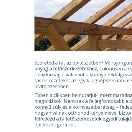
Szereted a fát az építészetben? Mi rajongunk
anyag a tetőszerkezetekhez,
különösen a cs
tulajdonsága, valamint a könnyű feldolgozás
faszerkezeteket az egyik legnépszerűbb me
kivitelezésében.
Ebben a cikkben bemutatjuk, miért maradnak
megoldások. Nemcsak a fa legfontosabb előny
könnyű súly és a környezetbarátság – fedez
hogyan válnak otthonod kényelmévé, bizto
felfedezd a fa tetőszerkezetek egyedi tulajd
építkezés gerincét.