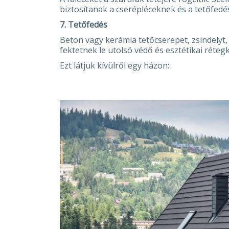
biztosítanak a cserépléceknek és a tetőfedé
7. Tetőfedés
Beton vagy kerámia tetőcserepet, zsindelyt
fektetnek le utolsó védő és esztétikai réteg
Ezt látjuk kívülről egy házon: