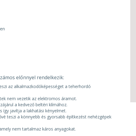
ően
zámos előnnyel rendelkezik:
teszi az alkalmazkodóképességet a teherhordó
etek nem vezetik az elektromos áramot.
járul a kedvező beltéri klímához.
és így javítja a lakhatási kényelmet.
tővé teszi a könnyebb és gyorsabb építkezést nehézgépek
, amely nem tartalmaz káros anyagokat.