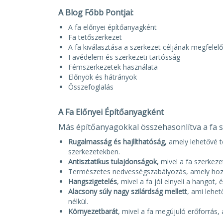
A Blog Főbb Pontjai:
A fa előnyei építőanyagként
Fa tetőszerkezet
A fa kiválasztása a szerkezet céljának megfelel
Favédelem és szerkezeti tartósság
Fémszerkezetek használata
Előnyök és hátrányok
Összefoglalás
A Fa Előnyei Építőanyagként
Más építőanyagokkal összehasonlítva a fa s
Rugalmasság és hajlíthatóság,
amely lehetővé 
szerkezetekben.
Antisztatikus tulajdonságok,
mivel a fa szerkez
Természetes nedvességszabályozás, amely hozzá
Hangszigetelés
, mivel a fa jól elnyeli a hangot, 
Alacsony súly nagy szilárdság mellett
, ami lehe
nélkül.
Környezetbarát
, mivel a fa megújuló erőforrás