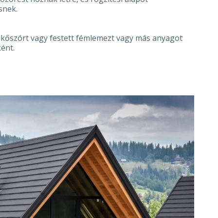
snek.
, kőszórt vagy festett fémlemezt vagy más anyagot
ként.