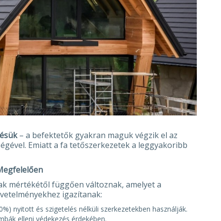
tésük
– a befektetők gyakran maguk végzik el az
égével. Emiatt a fa tetőszerkezetek a leggyakoribb
 Megfelelően
k mértékétől függően változnak, amelyet a
övetelményekhez igazítanak:
) nyitott és szigetelés nélküli szerkezetekben használják.
ombák elleni védekezés érdekében.