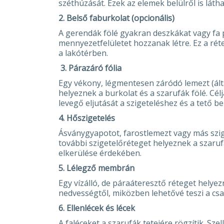
széthúzását. Ezek az elemek belülről is láth
2.
Belső faburkolat (opcionális)
A gerendák fölé gyakran deszkákat vagy fa p
mennyezetfelületet hozzanak létre. Ez a rét
a lakótérben.
3. Párazáró fólia
Egy vékony, légmentesen záródó lemezt (ál
helyeznek a burkolat és a szarufák fölé. Cé
levegő eljutását a szigeteléshez és a tető b
4. Hőszigetelés
Ásványgyapotot, farostlemezt vagy más szi
további szigetelőréteget helyeznek a szarufá
elkerülése érdekében.
5. Lélegző membrán
Egy vízálló, de páraáteresztő réteget helyezn
nedvességtől, miközben lehetővé teszi a cs
6. Ellenlécek és lécek
A faléceket a szarufák tetejére rögzítik. Sze