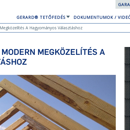
GARA
GERARD® TETŐFEDÉS
DOKUMENTUMOK / VIDE
EQUBE NAPELEMES TETŐRENDSZER
 Megközelítés A Hagyományos Választáshoz
 MODERN MEGKÖZELÍTÉS A
TÁSHOZ