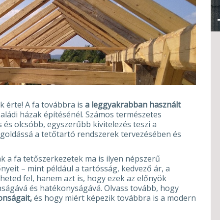
 érte! A fa továbbra is
a leggyakrabban használt
aládi házak építésénél. Számos természetes
 és olcsóbb, egyszerűbb kivitelezés teszi a
goldássá a tetőtartó rendszerek tervezésében és
 a fa tetőszerkezetek ma is ilyen népszerű
eit – mint például a tartósság, kedvező ár, a
heted fel, hanem azt is, hogy ezek az előnyök
nságává és hatékonyságává. Olvass tovább, hogy
onságait,
és hogy miért képezik továbbra is a modern