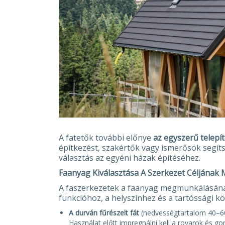
A fatetők további előnye
az egyszerű telepí
építkezést, szakértők vagy ismerősök segíts
választás az egyéni házak építéséhez.
Faanyag Kiválasztása A Szerkezet Céljának
A faszerkezetek a faanyag megmunkálásána
funkcióhoz, a helyszínhez és a tartóssági k
A durván fűrészelt fát
(nedvességtartalom 40–60%
Használat előtt impregnálni kell a rovarok és g