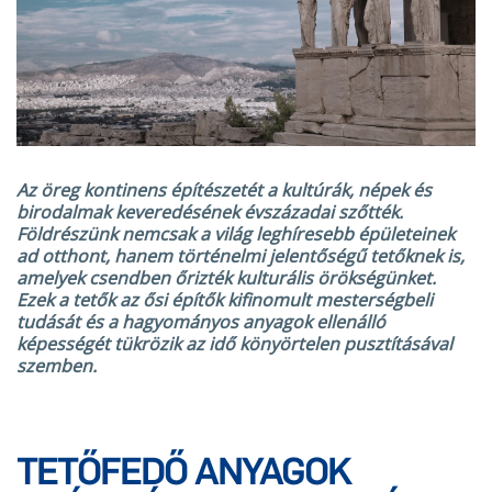
Az öreg kontinens építészetét a kultúrák, népek és
birodalmak keveredésének évszázadai szőtték.
Földrészünk nemcsak a világ leghíresebb épületeinek
ad otthont, hanem történelmi jelentőségű tetőknek is,
amelyek csendben őrizték kulturális örökségünket.
Ezek a tetők az ősi építők kifinomult mesterségbeli
tudását és a hagyományos anyagok ellenálló
képességét tükrözik az idő könyörtelen pusztításával
szemben.
TETŐFEDŐ ANYAGOK