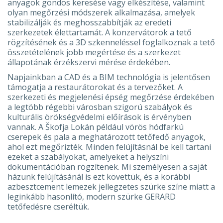
anyagok gondos keresése vagy elkészítése, valamint
olyan megőrzési módszerek alkalmazása, amelyek
stabilizálják és meghosszabbítják az eredeti
szerkezetek élettartamát. A konzervátorok a tető
rögzítésének és a 3D szkenneléssel foglalkoznak a tető
összetételének jobb megértése és a szerkezet
állapotának érzékszervi mérése érdekében.
Napjainkban a CAD és a BIM technológia is jelentősen
támogatja a restaurátorokat és a tervezőket. A
szerkezeti és megjelenési épség megőrzése érdekében
a legtöbb régebbi városban szigorú szabályok és
kulturális örökségvédelmi előírások is érvényben
vannak. A Škofja Lokán például vörös hódfarkú
cserepek és pala a meghatározott tetőfedő anyagok,
ahol ezt megőrizték. Minden felújításnál be kell tartani
ezeket a szabályokat, amelyeket a helyszíni
dokumentációban rögzítenek. Mi személyesen a saját
házunk felújításánál is ezt követtük, és a korábbi
azbesztcement lemezek jellegzetes szürke színe miatt a
leginkább hasonlító, modern szürke GERARD
tetőfedésre cseréltük.