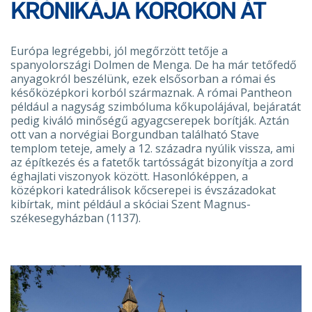
KRÓNIKÁJA KOROKON ÁT
Európa legrégebbi, jól megőrzött tetője a
spanyolországi Dolmen de Menga. De ha már tetőfedő
anyagokról beszélünk, ezek elsősorban a római és
későközépkori korból származnak. A római Pantheon
például a nagyság szimbóluma kőkupolájával, bejáratát
pedig kiváló minőségű agyagcserepek borítják. Aztán
ott van a norvégiai Borgundban található Stave
templom teteje, amely a 12. századra nyúlik vissza, ami
az építkezés és a fatetők tartósságát bizonyítja a zord
éghajlati viszonyok között. Hasonlóképpen, a
középkori katedrálisok kőcserepei is évszázadokat
kibírtak, mint például a skóciai Szent Magnus-
székesegyházban (1137).