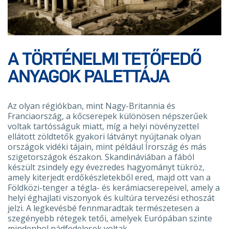
A TÖRTÉNELMI TETŐFEDŐ
ANYAGOK PALETTÁJA
Az olyan régiókban, mint Nagy-Britannia és
Franciaország, a kőcserepek különösen népszerűek
voltak tartósságuk miatt, míg a helyi növényzettel
ellátott zöldtetők gyakori látványt nyújtanak olyan
országok vidéki tájain, mint például Írország és más
szigetországok északon. Skandináviában a fából
készült zsindely egy évezredes hagyományt tükröz,
amely kiterjedt erdőkészletekből ered, majd ott van a
Földközi-tenger a tégla- és kerámiacserepeivel, amely a
helyi éghajlati viszonyok és kultúra tervezési ethoszát
jelzi. A legkevésbé fennmaradtak természetesen a
szegényebb rétegek tetői, amelyek Európában szinte
mindenhol nádfedelesek voltak.