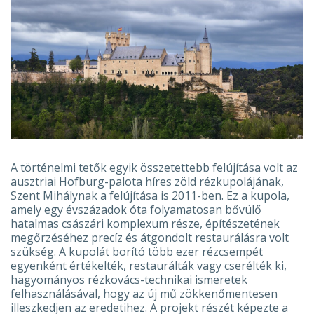
A történelmi tetők egyik összetettebb felújítása volt az
ausztriai Hofburg-palota híres zöld rézkupolájának,
Szent Mihálynak a felújítása is 2011-ben. Ez a kupola,
amely egy évszázadok óta folyamatosan bővülő
hatalmas császári komplexum része, építészetének
megőrzéséhez precíz és átgondolt restaurálásra volt
szükség. A kupolát borító több ezer rézcsempét
egyenként értékelték, restaurálták vagy cserélték ki,
hagyományos rézkovács-technikai ismeretek
felhasználásával, hogy az új mű zökkenőmentesen
illeszkedjen az eredetihez. A projekt részét képezte a