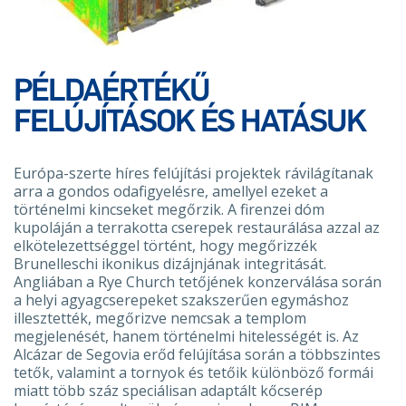
PÉLDAÉRTÉKŰ
FELÚJÍTÁSOK ÉS HATÁSUK
Európa-szerte híres felújítási projektek rávilágítanak
arra a gondos odafigyelésre, amellyel ezeket a
történelmi kincseket megőrzik. A firenzei dóm
kupoláján a terrakotta cserepek restaurálása azzal az
elkötelezettséggel történt, hogy megőrizzék
Brunelleschi ikonikus dizájnjának integritását.
Angliában a Rye Church tetőjének konzerválása során
a helyi agyagcserepeket szakszerűen egymáshoz
illesztették, megőrizve nemcsak a templom
megjelenését, hanem történelmi hitelességét is. Az
Alcázar de Segovia erőd felújítása során a többszintes
tetők, valamint a tornyok és tetőik különböző formái
miatt több száz speciálisan adaptált kőcserép