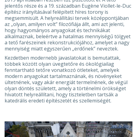
jelentős része és a 19. században Eugène Viollet-le-Duc
építész irányításával felépített híres torony is
megsemmisült. A helyreállítási tervek középpontjában
az „olyan, amilyen volt” filozófiája állt, ami azt jelenti,
hogy hagyományos anyagokat és technikákat
alkalmaznak, beleértve a hatalmas mennyiségű tölgyet
a tető farészeinek rekonstrukciójához, amelyet a nagy
mennyiség miatt egyszerűen „erdőnek” neveztek.
Kezdetben modernebb javaslatokat is bemutattak,
többek között olyan üvegtetőre és ökológiailag
fenntartható tetőre vonatkozó ötleteket, amelyek
modern anyagokat tartalmaznának, és növényeket
ültetnének, vagy akár energiát termelnének, de végül
olyan döntés született, amely a történelmi örökséget
hivatott helyreállítani, hogy tiszteletben tartsák a
katedrális eredeti építészetét és szellemiségét.