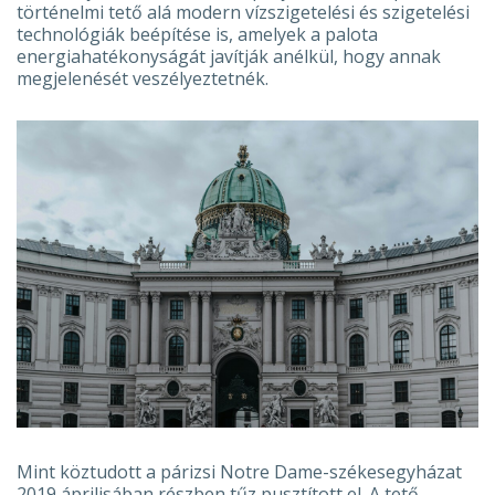
történelmi tető alá modern vízszigetelési és szigetelési
technológiák beépítése is, amelyek a palota
energiahatékonyságát javítják anélkül, hogy annak
megjelenését veszélyeztetnék.
Mint köztudott a párizsi Notre Dame-székesegyházat
2019 áprilisában részben tűz pusztított el. A tető