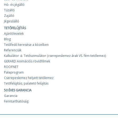
Hó- és jégálló
Tűzálló
Zajálló
Jégesőálló
TETŐFELÚJÍTÁS
Ajánlólevelek
Blog
Tetőfedő keresése a közelben
Referenciák
Kalkulátor ＆ Tetőszimulátor (cserepeslemez árak VS. fém tetőlemez)
GERARD Animációs rövidfilmek
ROOFNET
Palaprogram
Cserepeslemez helyett tetőlemez
Tetőfelújítás, palatető felújítás
50 ÉVES GARANCIA
Garancia
Fenntarthatóság