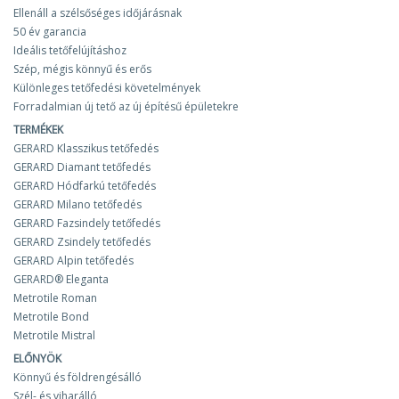
Ellenáll a szélsőséges időjárásnak
50 év garancia
Ideális tetőfelújításhoz
Szép, mégis könnyű és erős
Különleges tetőfedési követelmények
Forradalmian új tető az új építésű épületekre
TERMÉKEK
GERARD Klasszikus tetőfedés
GERARD Diamant tetőfedés
GERARD Hódfarkú tetőfedés
GERARD Milano tetőfedés
GERARD Fazsindely tetőfedés
GERARD Zsindely tetőfedés
GERARD Alpin tetőfedés
GERARD® Eleganta
Metrotile Roman
Metrotile Bond
Metrotile Mistral
ELŐNYÖK
Könnyű és földrengésálló
Szél- és viharálló