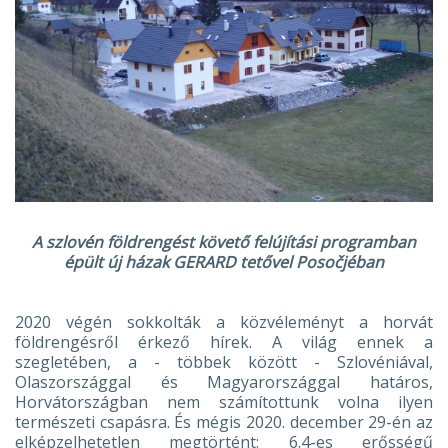
A szlovén földrengést követő felújítási programban
épült új házak GERARD tetővel Posočjéban
2020 végén sokkolták a közvéleményt a horvát
földrengésről érkező hírek. A világ ennek a
szegletében, a - többek között - Szlovéniával,
Olaszországgal és Magyarországgal határos,
Horvátországban nem számítottunk volna ilyen
természeti csapásra. És mégis 2020. december 29-én az
elképzelhetetlen megtörtént: 6.4-es erősségű