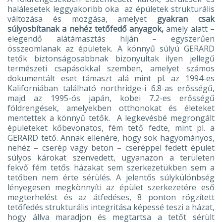
halálesetek leggyakoribb oka az épületek strukturális
változása és mozgása, amelyet
gyakran csak
súlyosbítanak a nehéz tetőfedő anyagok,
amely alatt –
elegendő alátámasztás híján – egyszerűen
összeomlanak az épületek. A könnyű súlyú GERARD
tetők biztonságosabbnak bizonyultak ilyen jellegű
természeti csapásokkal szemben, amelyet számos
dokumentált eset támaszt alá mint pl. az 1994-es
Kaliforniában található northridge-i 6.8-as erősségű,
majd az 1995-ös japán, kobei 7.2-es erősségű
földrengések, amelyekben otthonokat és életeket
mentettek a könnyű tetők. A legkevésbé megrongált
épületeket kőbevonatos, fém tető fedte, mint pl. a
GERARD tető. Annak ellenére, hogy sok hagyományos,
nehéz – cserép vagy beton – cseréppel fedett épület
súlyos károkat szenvedett, ugyanazon a területen
fekvő fém tetős házakat sem szerkezetükben sem a
tetőben nem érte sérülés. A jelentős súlykülönbség
lényegesen megkönnyíti az épület szerkezetére eső
megterhelést és az átfedéses, 8 ponton rögzített
tetőfedés strukturális integritása képessé teszi a házat,
hogy állva maradjon és megtartsa a tetőt sérült