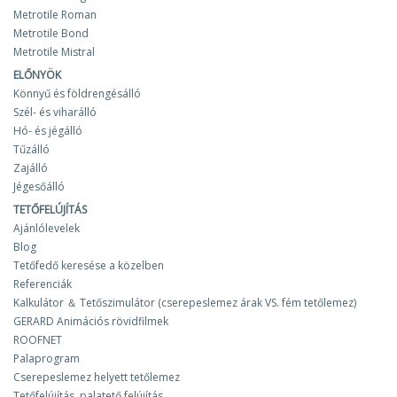
Metrotile Roman
Metrotile Bond
Metrotile Mistral
ELŐNYÖK
Könnyű és földrengésálló
Szél- és viharálló
Hó- és jégálló
Tűzálló
Zajálló
Jégesőálló
TETŐFELÚJÍTÁS
Ajánlólevelek
Blog
Tetőfedő keresése a közelben
Referenciák
Kalkulátor ＆ Tetőszimulátor (cserepeslemez árak VS. fém tetőlemez)
GERARD Animációs rövidfilmek
ROOFNET
Palaprogram
Cserepeslemez helyett tetőlemez
Tetőfelújítás, palatető felújítás