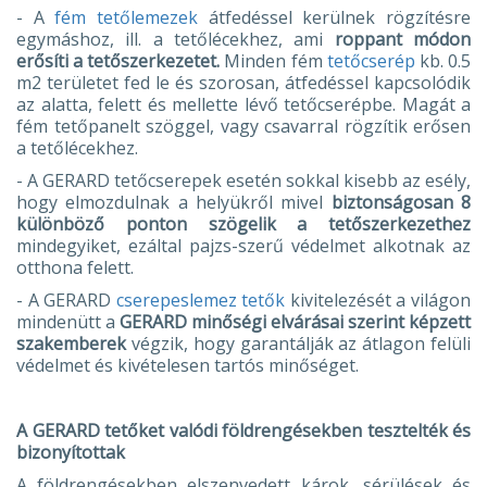
- A
fém tetőlemezek
átfedéssel kerülnek rögzítésre
egymáshoz, ill. a tetőlécekhez, ami
roppant módon
erősíti a tetőszerkezetet.
Minden fém
tetőcserép
kb. 0.5
m2 területet fed le és szorosan, átfedéssel kapcsolódik
az alatta, felett és mellette lévő tetőcserépbe. Magát a
fém tetőpanelt szöggel, vagy csavarral rögzítik erősen
a tetőlécekhez.
- A GERARD tetőcserepek esetén sokkal kisebb az esély,
hogy elmozdulnak a helyükről mivel
biztonságosan 8
különböző ponton szögelik a tetőszerkezethez
mindegyiket, ezáltal pajzs-szerű védelmet alkotnak az
otthona felett.
- A GERARD
cserepeslemez tetők
kivitelezését a világon
mindenütt a
GERARD minőségi elvárásai szerint képzett
szakemberek
végzik, hogy garantálják az átlagon felüli
védelmet és kivételesen tartós minőséget.
A GERARD tetőket valódi földrengésekben tesztelték és
bizonyítottak
A földrengésekben elszenvedett károk, sérülések és