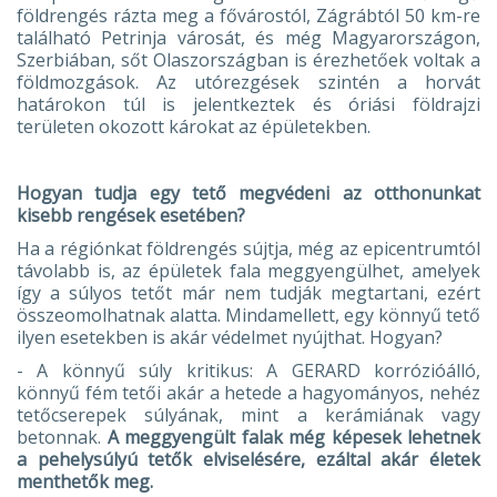
földrengés rázta meg a fővárostól, Zágrábtól 50 km-re
található Petrinja városát, és még Magyarországon,
Szerbiában, sőt Olaszországban is érezhetőek voltak a
földmozgások. Az utórezgések szintén a horvát
határokon túl is jelentkeztek és óriási földrajzi
területen okozott károkat az épületekben.
Hogyan tudja egy tető megvédeni az otthonunkat
kisebb rengések esetében?
Ha a régiónkat földrengés sújtja, még az epicentrumtól
távolabb is, az épületek fala meggyengülhet, amelyek
így a súlyos tetőt már nem tudják megtartani, ezért
összeomolhatnak alatta. Mindamellett, egy könnyű tető
ilyen esetekben is akár védelmet nyújthat. Hogyan?
- A könnyű súly kritikus: A GERARD korrózióálló,
könnyű fém tetői akár a hetede a hagyományos, nehéz
tetőcserepek súlyának, mint a kerámiának vagy
betonnak.
A meggyengült falak még képesek lehetnek
a pehelysúlyú tetők elviselésére, ezáltal akár életek
menthetők meg.