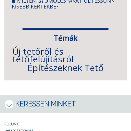
MILYEN GYÜMÖLCSFÁKAT ÜLTESSÜNK
KISEBB KERTEKBE?
Témák
Új tetőről és
tetőfelújításról
Építészeknek
Tető
KERESSEN MINKET
RÓLUNK
Gerard tetőfedés