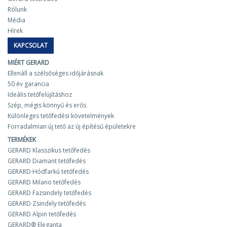
Rólunk
Média
Hírek
KAPCSOLAT
MIÉRT GERARD
Ellenáll a szélsőséges időjárásnak
50 év garancia
Ideális tetőfelújításhoz
Szép, mégis könnyű és erős
Különleges tetőfedési követelmények
Forradalmian új tető az új építésű épületekre
TERMÉKEK
GERARD Klasszikus tetőfedés
GERARD Diamant tetőfedés
GERARD Hódfarkú tetőfedés
GERARD Milano tetőfedés
GERARD Fazsindely tetőfedés
GERARD Zsindely tetőfedés
GERARD Alpin tetőfedés
GERARD® Eleganta