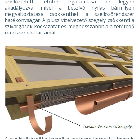
szellőztetett tetőtér légáramlása ne legyen
akadályozva, mivel a beszívó nyílás bármilyen
megváltoztatása csökkentheti a szellőzőrendszer
hatékonyságát. A plusz vízelvezető szegély csökkenti a
szivárgások kockázatát és meghosszabbítja a tetőfedő
rendszer élettartamát.