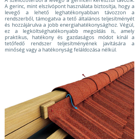
A szellőzőtérből a levegő a gerincen keresztül távozik.
A gerinc, mint elszívópont használata biztosítja, hogy a
levegő a lehető leghatékonyabban távozzon a
rendszerből, támogatva a tető általános teljesítményét
és hozzájárulva a jobb energiahatékonysághoz. Végül,
ez a legköltséghatékonyabb megoldás is, amely
praktikus, hatékony és gazdaságos módot kínál a
tetőfedő rendszer teljesítményének javítására a
minőség vagy a hatékonyság feláldozása nélkül.