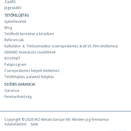
Zajálló
Jégesőálló
TETŐFELÚJÍTÁS
Ajánlólevelek
Blog
Tetőfedő keresése a közelben
Referenciák
Kalkulátor ＆ Tetőszimulátor (cserepeslemez árak VS. fém tetőlemez)
GERARD Animációs rövidfilmek
ROOFNET
Palaprogram
Cserepeslemez helyett tetőlemez
Tetőfelújítás, palatető felújítás
50 ÉVES GARANCIA
Garancia
Fenntarthatóság
Copyright © 2026 IKO Metals Europe NV. Minden jog fenntartva
Adatvédelem
Sütik