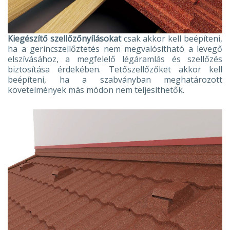
Kiegészítő szellőzőnyílásokat
csak akkor kell beépíteni,
ha a gerincszellőztetés nem megvalósítható a levegő
elszívásához, a megfelelő légáramlás és szellőzés
biztosítása érdekében. Tetőszellőzőket akkor kell
beépíteni, ha a szabványban meghatározott
követelmények más módon nem teljesíthetők.