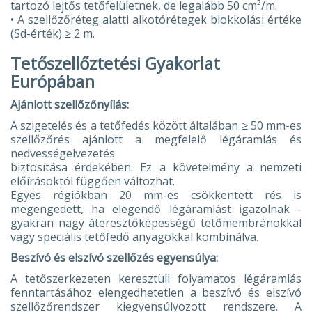
tartozó lejtős tetőfelületnek, de legalább 50 cm²/m.
• A szellőzőréteg alatti alkotórétegek blokkolási értéke
(Sd-érték) ≥ 2 m.
Tetőszellőztetési Gyakorlat
Európában
Ajánlott szellőzőnyílás:
A szigetelés és a tetőfedés között általában ≥ 50 mm-es
szellőzőrés ajánlott a megfelelő légáramlás és
nedvességelvezetés
biztosítása érdekében. Ez a követelmény a nemzeti
előírásoktól függően változhat.
Egyes régiókban 20 mm-es csökkentett rés is
megengedett, ha elegendő légáramlást igazolnak -
gyakran nagy áteresztőképességű tetőmembránokkal
vagy speciális tetőfedő anyagokkal kombinálva.
Beszívó és elszívó szellőzés egyensúlya:
A tetőszerkezeten keresztüli folyamatos légáramlás
fenntartásához elengedhetetlen a beszívó és elszívó
szellőzőrendszer kiegyensúlyozott rendszere. A