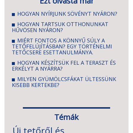
Ezt olvasta már
HOGYAN NYÍRJUNK SÖVÉNYT NYÁRON?
HOGYAN TARTSUK OTTHONUNKAT
HŰVÖSEN NYÁRON?
MIÉRT FONTOS A KÖNNYŰ SÚLY A
TETŐFELÚJÍTÁSBAN? EGY TÖRTÉNELMI
TETŐCSERE ESETTANULMÁNYA.
HOGYAN KÉSZÍTSÜK FEL A TERASZT ÉS
ERKÉLYT A NYÁRRA?
MILYEN GYÜMÖLCSFÁKAT ÜLTESSÜNK
KISEBB KERTEKBE?
Témák
Új tetőről és