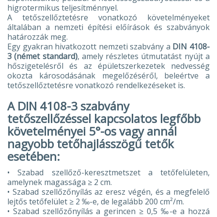
higrotermikus teljesítménnyel.
A tetőszellőztetésre vonatkozó követelményeket
általában a nemzeti építési előírások és szabványok
határozzák meg.
Egy gyakran hivatkozott nemzeti szabvány a
DIN 4108-
3 (német standard)
, amely részletes útmutatást nyújt a
hőszigetelésről és az épületszerkezetek nedvesség
okozta károsodásának megelőzéséről, beleértve a
tetőszellőztetésre vonatkozó rendelkezéseket is.
A DIN 4108-3 szabvány
tetőszellőzéssel kapcsolatos legfőbb
követelményei 5°-os vagy annál
nagyobb tetőhajlásszögű tetők
esetében:
• Szabad szellőző-keresztmetszet a tetőfelületen,
amelynek magassága ≥ 2 cm.
• Szabad szellőzőnyílás az eresz végén, és a megfelelő
lejtős tetőfelület ≥ 2 ‰-e, de legalább 200 cm²/m.
• Szabad szellőzőnyílás a gerincen ≥ 0,5 ‰-e a hozzá