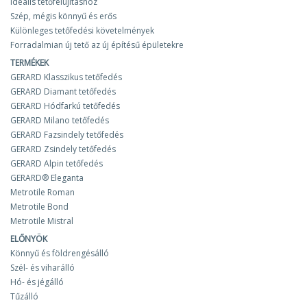
Ideális tetőfelújításhoz
Szép, mégis könnyű és erős
Különleges tetőfedési követelmények
Forradalmian új tető az új építésű épületekre
TERMÉKEK
GERARD Klasszikus tetőfedés
GERARD Diamant tetőfedés
GERARD Hódfarkú tetőfedés
GERARD Milano tetőfedés
GERARD Fazsindely tetőfedés
GERARD Zsindely tetőfedés
GERARD Alpin tetőfedés
GERARD® Eleganta
Metrotile Roman
Metrotile Bond
Metrotile Mistral
ELŐNYÖK
Könnyű és földrengésálló
Szél- és viharálló
Hó- és jégálló
Tűzálló