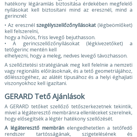
hatékony légáramlás biztosítása érdekében megfelelő
nyílásokat kell biztosítani mind az eresznél, mind a
gerincnél:
• Az eresznél
szegélyszellőzőnyílásokat
(légbeömlőket)
kell felszerelni,
hogy a hűvös, friss levegő bejuthasson.
• A gerincszellőzőnyílásokat (légkivezetőket) a
tetőgerinc mentén kell
elhelyezni, hogy a meleg, nedves levegő távozhasson.
A szellőztetési stratégiának meg kell felelnie a nemzeti
vagy regionális előírásoknak, és a tető geometriájához,
dőlésszögéhez, az alátét típusához és a helyi éghajlati
viszonyokhoz kell igazítani.
GERARD Tető Ajánlások
A GERARD tetőket szellőző tetőszerkezetnek tekintik,
mivel a légáteresztő membránra ellenléceket szerelnek,
hogy elősegítsék a légtér hatékony szellőzését.
A légáteresztő membrán
elengedhetetlen a tetőfedő
rendszer tartósságának, szigetelésének és