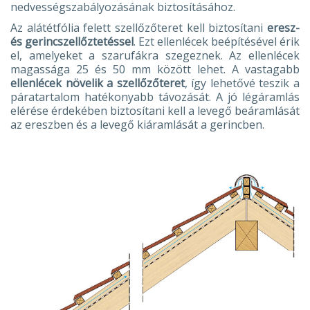
nedvességszabályozásának biztosításához.
Az alátétfólia felett szellőzőteret kell biztosítani
eresz-
és gerincszellőztetéssel
. Ezt ellenlécek beépítésével érik
el, amelyeket a szarufákra szegeznek. Az ellenlécek
magassága 25 és 50 mm között lehet. A vastagabb
ellenlécek növelik a szellőzőteret
, így lehetővé teszik a
páratartalom hatékonyabb távozását. A jó légáramlás
elérése érdekében biztosítani kell a levegő beáramlását
az ereszben és a levegő kiáramlását a gerincben.