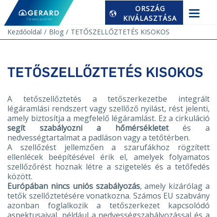
ORSZÁG
KIVÁLASZTÁSA
Kezdőoldal
Blog
TETŐSZELLŐZTETÉS KISOKOS
TETŐSZELLŐZTETÉS KISOKOS
A tetőszellőztetés a tetőszerkezetbe integrált
légáramlási rendszert vagy szellőző nyilást, rést jelenti,
amely biztosítja a megfelelő légáramlást. Ez a cirkuláció
segít szabályozni a hőmérsékletet
és a
nedvességtartalmat a padláson vagy a tetőtérben.
A szellőzést jellemzően a szarufákhoz rögzített
ellenlécek beépítésével érik el, amelyek folyamatos
szellőzőrést hoznak létre a szigetelés és a tetőfedés
között.
Európában nincs uniós szabályozás
, amely kizárólag a
tetők szellőztetésére vonatkozna. Számos EU szabvány
azonban foglalkozik a tetőszerkezet kapcsolódó
aspektusaival, például a nedvességszabályozással és a