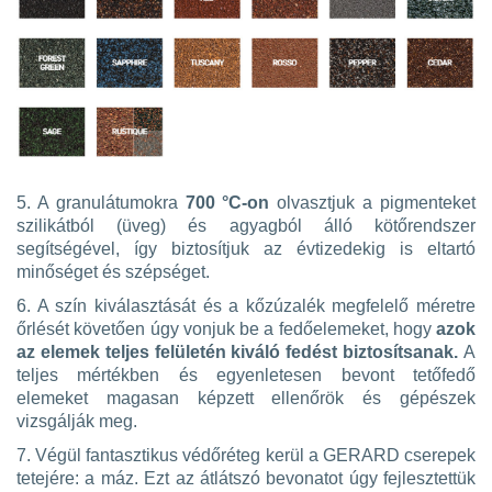
5. A granulátumokra
700 °C-on
olvasztjuk a pigmenteket
szilikátból (üveg) és agyagból álló kötőrendszer
segítségével, így biztosítjuk az évtizedekig is eltartó
minőséget és szépséget
.
6. A szín kiválasztását és a kőzúzalék megfelelő méretre
őrlését követően úgy vonjuk be a fedőelemeket, hogy
azok
az elemek teljes felületén kiváló fedést biztosítsanak.
A
teljes mértékben és egyenletesen bevont tetőfedő
elemeket magasan képzett ellenőrök és gépészek
vizsgálják meg
.
7.
Végül fantasztikus védőréteg kerül a GERARD cserepek
tetejére: a máz. Ezt az átlátszó bevonatot úgy fejlesztettük