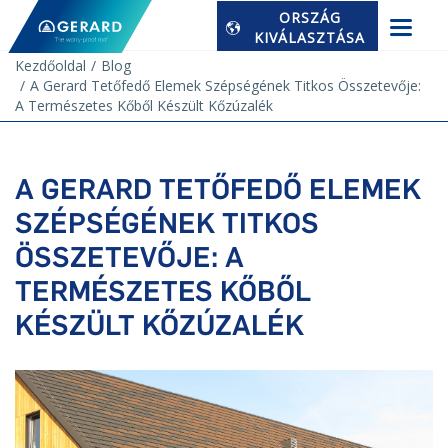
ORSZÁG
KIVÁLASZTÁSA
Kezdőoldal
Blog
A Gerard Tetőfedő Elemek Szépségének Titkos Összetevője:
A Természetes Kőből Készült Kőzúzalék
A GERARD TETŐFEDŐ ELEMEK
SZÉPSÉGÉNEK TITKOS
ÖSSZETEVŐJE: A
TERMÉSZETES KŐBŐL
KÉSZÜLT KŐZÚZALÉK