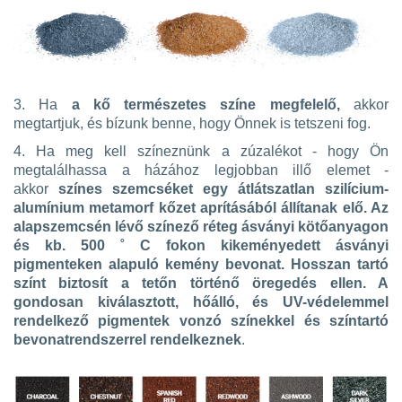
3. Ha
a kő természetes színe megfelelő,
akkor
megtartjuk, és bízunk benne, hogy Önnek is tetszeni fog
.
4. Ha meg kell színeznünk a zúzalékot - hogy Ön
megtalálhassa a házához legjobban illő elemet -
akkor
színes szemcséket egy átlátszatlan szilícium-
alumínium metamorf kőzet aprításából állítanak elő. Az
alapszemcsén lévő színező réteg ásványi kötőanyagon
és kb. 500 ˚ C fokon kikeményedett ásványi
pigmenteken alapuló kemény bevonat. Hosszan tartó
színt biztosít a tetőn történő öregedés ellen. A
gondosan kiválasztott, hőálló, és UV-védelemmel
rendelkező pigmentek vonzó színekkel és színtartó
bevonatrendszerrel rendelkeznek
.