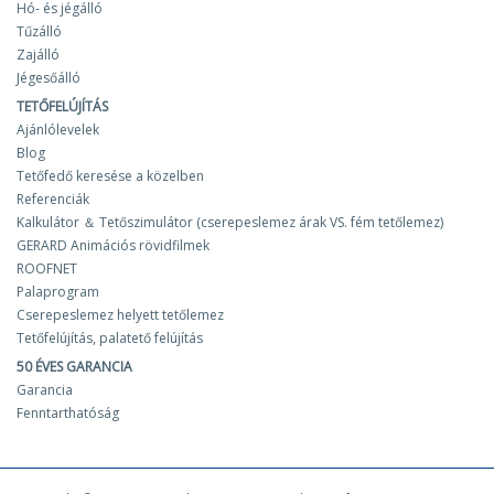
Hó- és jégálló
Tűzálló
Zajálló
Jégesőálló
TETŐFELÚJÍTÁS
Ajánlólevelek
Blog
Tetőfedő keresése a közelben
Referenciák
Kalkulátor ＆ Tetőszimulátor (cserepeslemez árak VS. fém tetőlemez)
GERARD Animációs rövidfilmek
ROOFNET
Palaprogram
Cserepeslemez helyett tetőlemez
Tetőfelújítás, palatető felújítás
50 ÉVES GARANCIA
Garancia
Fenntarthatóság