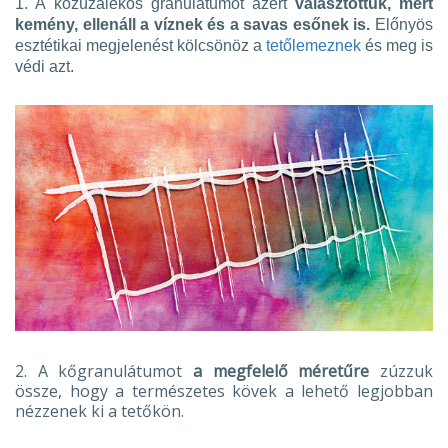
1.
A kőzúzalékos granulátumot azért
választottuk, mert
kemény, ellenáll a víznek és a savas esőnek is.
Előnyös
esztétikai megjelenést kölcsönöz a
tetőlemeznek
és meg is
védi azt.
2.
A kőgranulátumot
a megfelelő méretűre
zúzzuk
össze, hogy a természetes kövek a lehető legjobban
nézzenek ki a tetőkön.