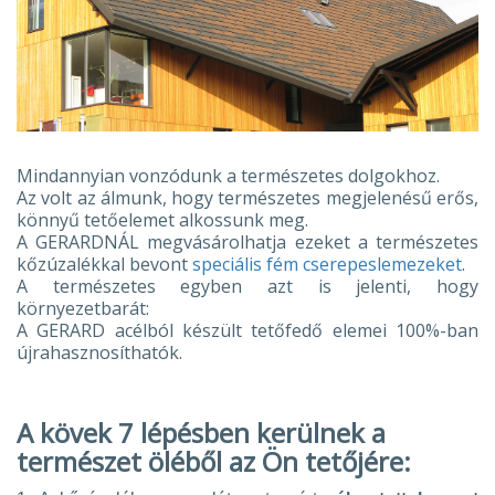
Mindannyian vonzódunk a természetes dolgokhoz.
Az volt az álmunk, hogy természetes megjelenésű erős,
könnyű tetőelemet alkossunk meg.
A GERARDNÁL megvásárolhatja ezeket a természetes
kőzúzalékkal bevont
speciális fém cserepeslemezeket
.
A természetes egyben azt is jelenti, hogy
környezetbarát:
A GERARD acélból készült tetőfedő elemei 100%-ban
újrahasznosíthatók.
A kövek 7 lépésben kerülnek a
természet öléből az Ön tetőjére: