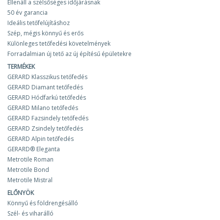
Ellenáll a szélsőséges időjárásnak
50 év garancia
Ideális tetőfelújításhoz
Szép, mégis könnyű és erős
Különleges tetőfedési követelmények
Forradalmian új tető az új építésű épületekre
TERMÉKEK
GERARD Klasszikus tetőfedés
GERARD Diamant tetőfedés
GERARD Hódfarkú tetőfedés
GERARD Milano tetőfedés
GERARD Fazsindely tetőfedés
GERARD Zsindely tetőfedés
GERARD Alpin tetőfedés
GERARD® Eleganta
Metrotile Roman
Metrotile Bond
Metrotile Mistral
ELŐNYÖK
Könnyű és földrengésálló
Szél- és viharálló