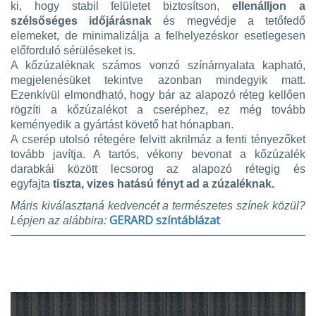
ki, hogy stabil felületet biztosítson,
ellenálljon a
szélsőséges időjárásnak
és megvédje a tetőfedő
elemeket, de minimalizálja a felhelyezéskor esetlegesen
előforduló sérüléseket is.
A kőzúzaléknak számos vonzó színárnyalata kapható,
megjelenésüket tekintve azonban mindegyik matt.
Ezenkívül elmondható, hogy bár az alapozó réteg kellően
rögzíti a kőzúzalékot a cseréphez, ez még tovább
keményedik a gyártást követő hat hónapban.
A cserép utolsó rétegére felvitt akrilmáz a fenti tényezőket
tovább javítja. A tartós, vékony bevonat a kőzúzalék
darabkái között lecsorog az alapozó rétegig és
egyfajta
tiszta, vizes hatású fényt ad a zúzaléknak.
Máris kiválasztaná kedvencét a természetes színek közül?
GERARD színtáblázat
Lépjen az alábbira: