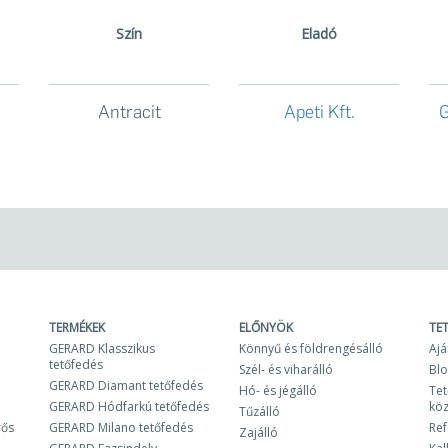
Szín
Eladó
Antracit
Apeti Kft.
G
TERMÉKEK
ELŐNYÖK
TE
GERARD Klasszikus
Könnyű és földrengésálló
Ajá
tetőfedés
Szél- és viharálló
Bl
GERARD Diamant tetőfedés
Hó- és jégálló
Tet
GERARD Hódfarkú tetőfedés
kö
Tűzálló
rős
GERARD Milano tetőfedés
Ref
Zajálló