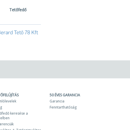
Tetőfedő
erard Tető 78 Kft
TŐFELÚJÍTÁS
50 ÉVES GARANCIA
nlólevelek
Garancia
og
Fenntarthatóság
őfedő keresése a
zelben
erenciák