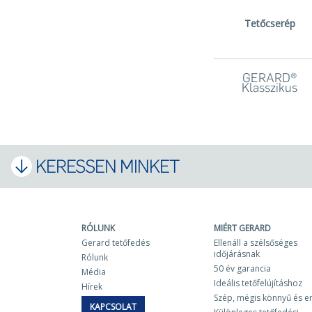
Tetőcserép
GERARD®
Klasszikus
KERESSEN MINKET
RÓLUNK
MIÉRT GERARD
Gerard tetőfedés
Ellenáll a szélsőséges
időjárásnak
Rólunk
50 év garancia
Média
Ideális tetőfelújításhoz
Hírek
Szép, mégis könnyű és e
KAPCSOLAT