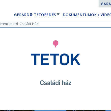
GARA
GERARD® TETŐFEDÉS
DOKUMENTUMOK / VIDE
EQUBE NAPELEMES TETŐRENDSZER
erenciatető: Családi Ház
TETOK
Családi ház