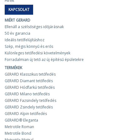
Hírek
KAPCSOLAT
MIÉRT GERARD
Ellenáll a szélsőséges időjárásnak
50 év garancia
Ideális tetőfelújításhoz
Szép, mégis könnyű és erős
Különleges tetőfedési követelmények
Forradalmian új tető az új építésű épületekre
TERMÉKEK
GERARD Klasszikus tetőfedés
GERARD Diamant tetőfedés
GERARD Hódfarkú tetőfedés
GERARD Milano tetőfedés
GERARD Fazsindely tetőfedés
GERARD Zsindely tetőfedés
GERARD Alpin tetőfedés
GERARD® Eleganta
Metrotile Roman
Metrotile Bond
Metrotile Mistral