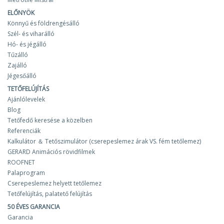
ELŐNYÖK
Könnyű és földrengésálló
Szél- és viharálló
Hó- és jégálló
Tűzálló
Zajálló
Jégesőálló
TETŐFELÚJÍTÁS
Ajánlólevelek
Blog
Tetőfedő keresése a közelben
Referenciák
Kalkulátor ＆ Tetőszimulátor (cserepeslemez árak VS. fém tetőlemez)
GERARD Animációs rövidfilmek
ROOFNET
Palaprogram
Cserepeslemez helyett tetőlemez
Tetőfelújítás, palatető felújítás
50 ÉVES GARANCIA
Garancia