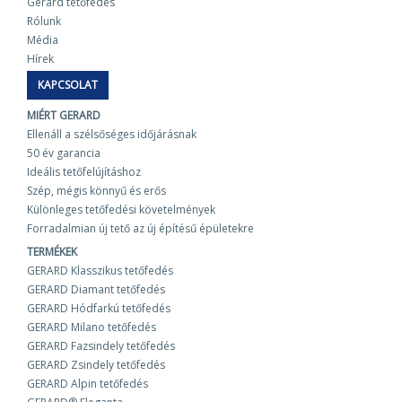
Gerard tetőfedés
Rólunk
Média
Hírek
KAPCSOLAT
MIÉRT GERARD
Ellenáll a szélsőséges időjárásnak
50 év garancia
Ideális tetőfelújításhoz
Szép, mégis könnyű és erős
Különleges tetőfedési követelmények
Forradalmian új tető az új építésű épületekre
TERMÉKEK
GERARD Klasszikus tetőfedés
GERARD Diamant tetőfedés
GERARD Hódfarkú tetőfedés
GERARD Milano tetőfedés
GERARD Fazsindely tetőfedés
GERARD Zsindely tetőfedés
GERARD Alpin tetőfedés