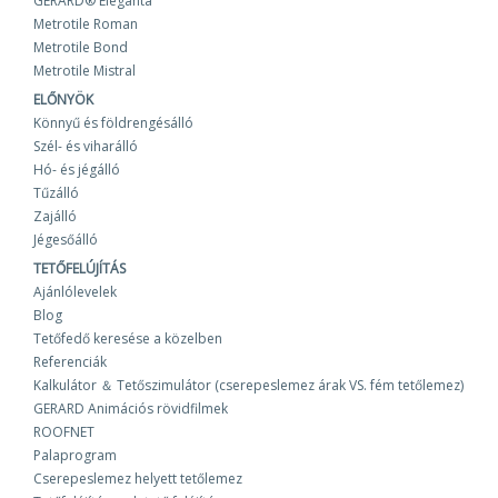
GERARD® Eleganta
Metrotile Roman
Metrotile Bond
Metrotile Mistral
ELŐNYÖK
Könnyű és földrengésálló
Szél- és viharálló
Hó- és jégálló
Tűzálló
Zajálló
Jégesőálló
TETŐFELÚJÍTÁS
Ajánlólevelek
Blog
Tetőfedő keresése a közelben
Referenciák
Kalkulátor ＆ Tetőszimulátor (cserepeslemez árak VS. fém tetőlemez)
GERARD Animációs rövidfilmek
ROOFNET
Palaprogram
Cserepeslemez helyett tetőlemez