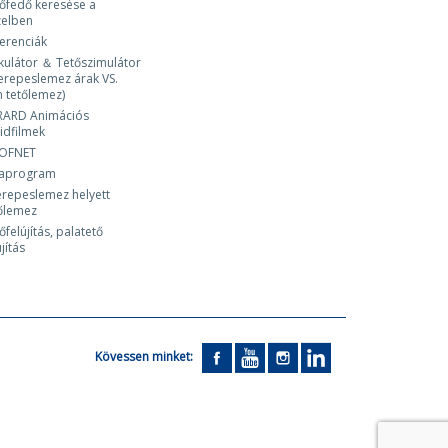
őfedő keresése a
zelben
erenciák
kulátor ＆ Tetőszimulátor
erepeslemez árak VS.
 tetőlemez)
RARD Animációs
idfilmek
OFNET
laprogram
repeslemez helyett
őlemez
őfelújítás, palatető
újítás
Kövessen minket: