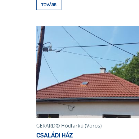
TOVÁBB
GERARD® Hódfarkú (Vörös)
CSALÁDI HÁZ