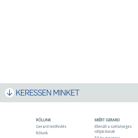
KERESSEN MINKET
RÓLUNK
MIÉRT GERARD
Gerard tetőfedés
Ellenáll a szélsőséges
időjárásnak
Rólunk
50 év garancia