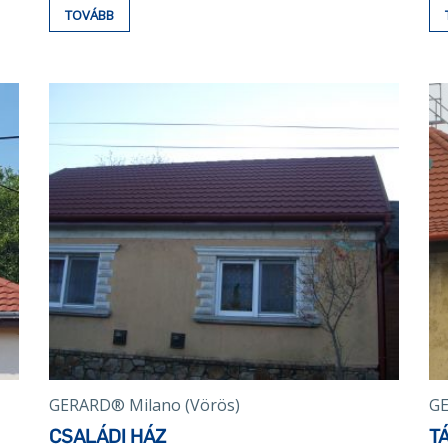
TOVÁBB
GERARD® Milano (Vörös)
GE
CSALÁDI HÁZ
T