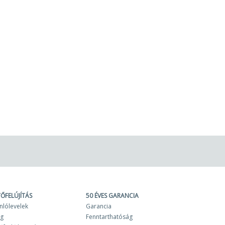
TŐFELÚJÍTÁS
50 ÉVES GARANCIA
nlólevelek
Garancia
og
Fenntarthatóság