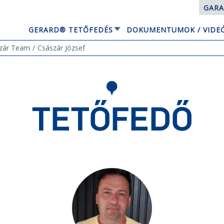
GARA
GERARD® TETŐFEDÉS
DOKUMENTUMOK / VIDE
EQUBE NAPELEMES TETŐRENDSZER
zár Team
Császár József
TETŐFEDŐ