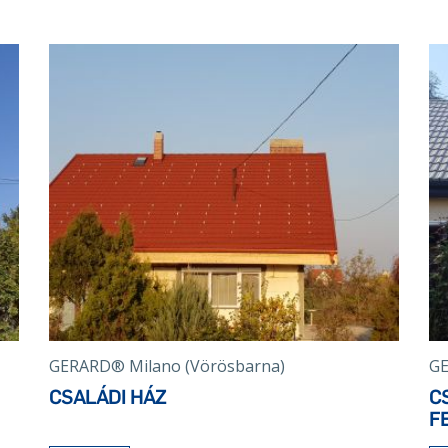
GERARD® Milano (Vörösbarna)
GE
CSALÁDI HÁZ
C
F