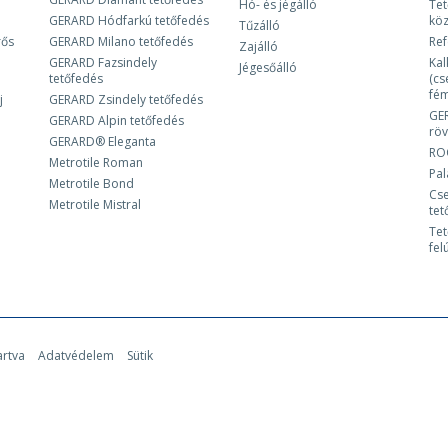
Hó- és jégálló
Tet
GERARD Hódfarkú tetőfedés
kö
Tűzálló
rős
GERARD Milano tetőfedés
Ref
Zajálló
GERARD Fazsindely
Kal
Jégesőálló
tetőfedés
(cs
fém
j
GERARD Zsindely tetőfedés
GE
GERARD Alpin tetőfedés
röv
GERARD® Eleganta
RO
Metrotile Roman
Pa
Metrotile Bond
Cse
Metrotile Mistral
tet
Tet
fel
artva
Adatvédelem
Sütik