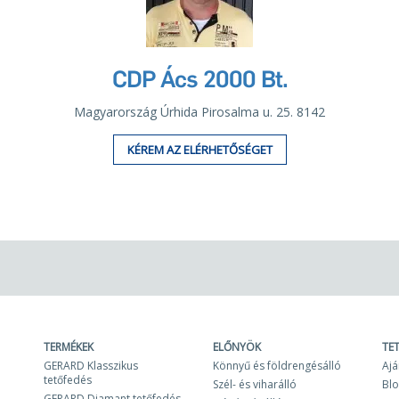
CDP Ács 2000 Bt.
Magyarország Úrhida Pirosalma u. 25. 8142
KÉREM AZ ELÉRHETŐSÉGET
TERMÉKEK
ELŐNYÖK
TE
GERARD Klasszikus
Könnyű és földrengésálló
Ajá
tetőfedés
Szél- és viharálló
Bl
GERARD Diamant tetőfedés