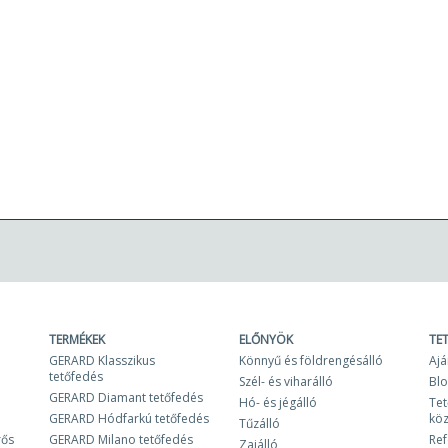
TERMÉKEK
ELŐNYÖK
TE
GERARD Klasszikus
Könnyű és földrengésálló
Ajá
tetőfedés
Szél- és viharálló
Bl
GERARD Diamant tetőfedés
Hó- és jégálló
Tet
GERARD Hódfarkú tetőfedés
kö
Tűzálló
rős
GERARD Milano tetőfedés
Ref
Zajálló