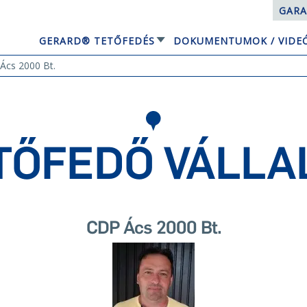
GARA
GERARD® TETŐFEDÉS
DOKUMENTUMOK / VIDE
EQUBE NAPELEMES TETŐRENDSZER
Ács 2000 Bt.
TŐFEDŐ VÁLLA
CDP Ács 2000 Bt.