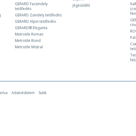
GERARD Fazsindely
Kal
Jégesőálló
tetőfedés
(cs
fém
j
GERARD Zsindely tetőfedés
GE
GERARD Alpin tetőfedés
röv
GERARD® Eleganta
RO
Metrotile Roman
Pa
Metrotile Bond
Cse
Metrotile Mistral
tet
Tet
fel
artva
Adatvédelem
Sütik