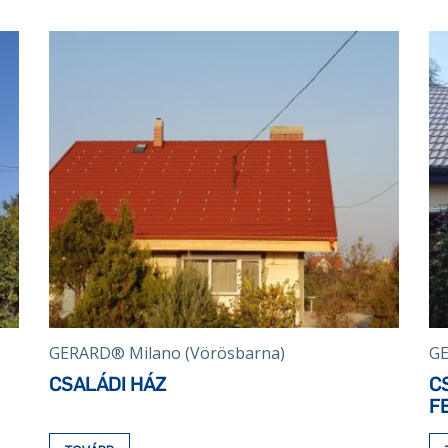
GERARD® Milano (Vörösbarna)
GE
CSALÁDI HÁZ
C
F