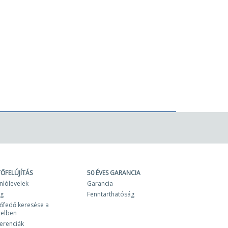
TŐFELÚJÍTÁS
50 ÉVES GARANCIA
nlólevelek
Garancia
og
Fenntarthatóság
őfedő keresése a
zelben
erenciák