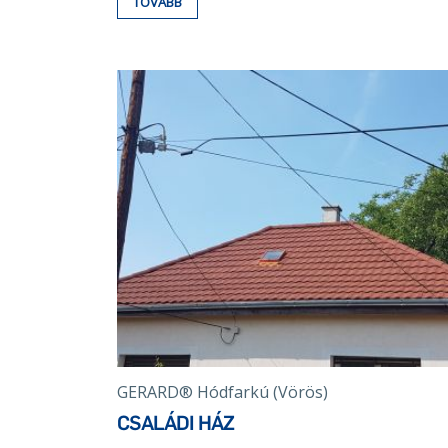
TOVÁBB
GERARD® Hódfarkú (Vörös)
CSALÁDI HÁZ