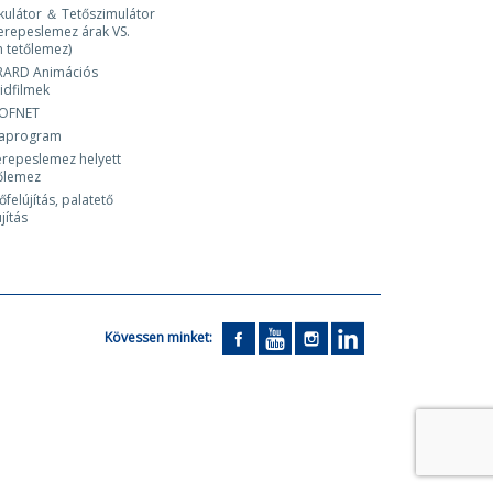
kulátor ＆ Tetőszimulátor
erepeslemez árak VS.
 tetőlemez)
RARD Animációs
idfilmek
OFNET
laprogram
repeslemez helyett
őlemez
őfelújítás, palatető
újítás
Kövessen minket: