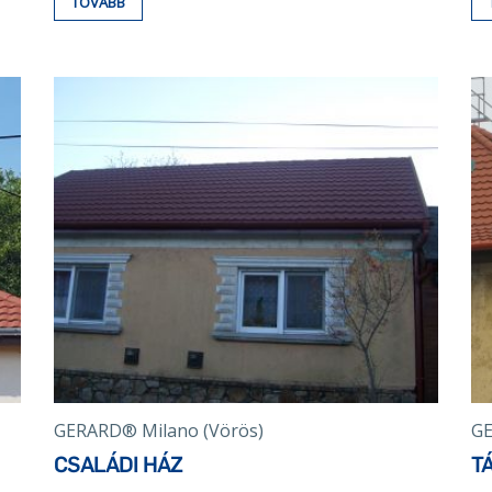
TOVÁBB
GERARD® Milano (Vörös)
GE
CSALÁDI HÁZ
T