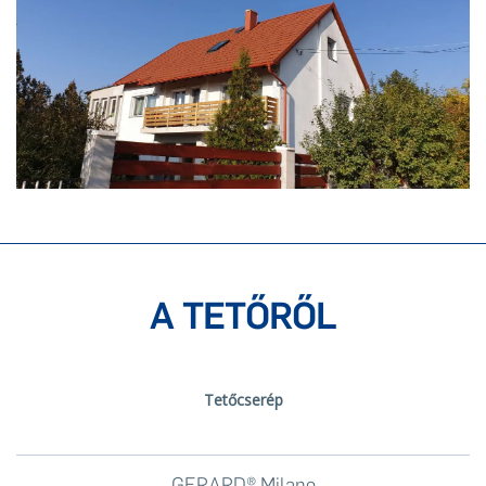
A TETŐRŐL
Tetőcserép
GERARD® Milano