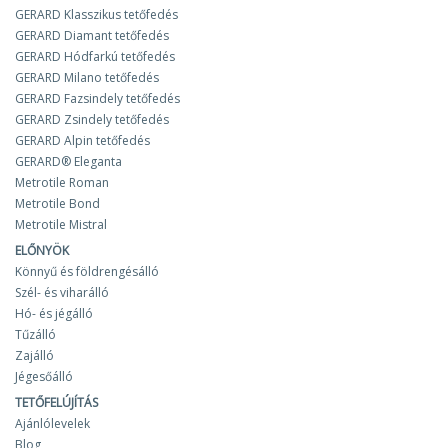
GERARD Klasszikus tetőfedés
GERARD Diamant tetőfedés
GERARD Hódfarkú tetőfedés
GERARD Milano tetőfedés
GERARD Fazsindely tetőfedés
GERARD Zsindely tetőfedés
GERARD Alpin tetőfedés
GERARD® Eleganta
Metrotile Roman
Metrotile Bond
Metrotile Mistral
ELŐNYÖK
Könnyű és földrengésálló
Szél- és viharálló
Hó- és jégálló
Tűzálló
Zajálló
Jégesőálló
TETŐFELÚJÍTÁS
Ajánlólevelek
Blog