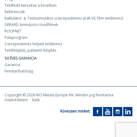
Tetőfedő keresése a közelben
Referenciák
Kalkulátor ＆ Tetőszimulátor (cserepeslemez árak VS. fém tetőlemez)
GERARD Animációs rövidfilmek
ROOFNET
Palaprogram
Cserepeslemez helyett tetőlemez
Tetőfelújítás, palatető felújítás
50 ÉVES GARANCIA
Garancia
Fenntarthatóság
Copyright © 2026 IKO Metals Europe NV. Minden jog fenntartva
Adatvédelem
Sütik
Kövessen minket: