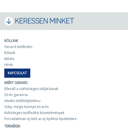
KERESSEN MINKET
RÓLUNK
Gerard tetőfedés
Rólunk
Média
Hírek
KAPCSOLAT
MIÉRT GERARD
Ellenáll a szélsőséges időjárásnak
50 év garancia
Ideális tetőfelújításhoz
Szép, mégis könnyű és erős
Különleges tetőfedési követelmények
Forradalmian új tető az új építésű épületekre
TERMÉKEK