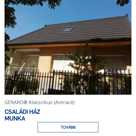
GERARD® Klasszikus (Antracit)
CSALÁDI HÁZ
MUNKA
TOVÁBB