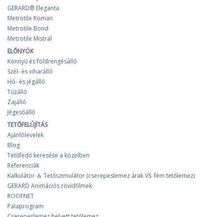
GERARD® Eleganta
Metrotile Roman
Metrotile Bond
Metrotile Mistral
ELŐNYÖK
Könnyű és földrengésálló
Szél- és viharálló
Hó- és jégálló
Tűzálló
Zajálló
Jégesőálló
TETŐFELÚJÍTÁS
Ajánlólevelek
Blog
Tetőfedő keresése a közelben
Referenciák
Kalkulátor ＆ Tetőszimulátor (cserepeslemez árak VS. fém tetőlemez)
GERARD Animációs rövidfilmek
ROOFNET
Palaprogram
Cserepeslemez helyett tetőlemez