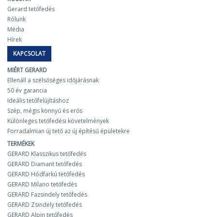
Gerard tetőfedés
Rólunk
Média
Hírek
KAPCSOLAT
MIÉRT GERARD
Ellenáll a szélsőséges időjárásnak
50 év garancia
Ideális tetőfelújításhoz
Szép, mégis könnyű és erős
Különleges tetőfedési követelmények
Forradalmian új tető az új építésű épületekre
TERMÉKEK
GERARD Klasszikus tetőfedés
GERARD Diamant tetőfedés
GERARD Hódfarkú tetőfedés
GERARD Milano tetőfedés
GERARD Fazsindely tetőfedés
GERARD Zsindely tetőfedés
GERARD Alpin tetőfedés