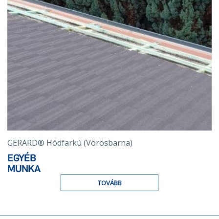
GERARD® Hódfarkú (Vörösbarna)
EGYÉB
MUNKA
TOVÁBB