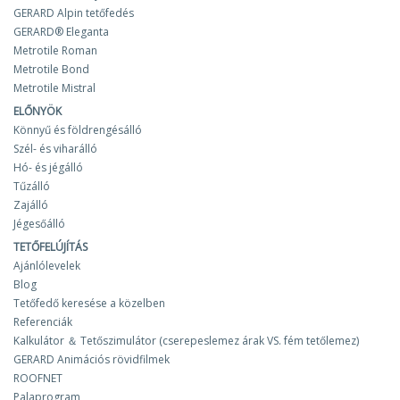
GERARD Alpin tetőfedés
GERARD® Eleganta
Metrotile Roman
Metrotile Bond
Metrotile Mistral
ELŐNYÖK
Könnyű és földrengésálló
Szél- és viharálló
Hó- és jégálló
Tűzálló
Zajálló
Jégesőálló
TETŐFELÚJÍTÁS
Ajánlólevelek
Blog
Tetőfedő keresése a közelben
Referenciák
Kalkulátor ＆ Tetőszimulátor (cserepeslemez árak VS. fém tetőlemez)
GERARD Animációs rövidfilmek
ROOFNET
Palaprogram