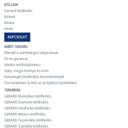
RÓLUNK
Gerard tetőfedés
Rólunk
Média
Hírek
KAPCSOLAT
MIÉRT GERARD
Ellenáll a szélsőséges időjárásnak
50 év garancia
Ideális tetőfelújításhoz
Szép, mégis könnyű és erős
Különleges tetőfedési követelmények
Forradalmian új tető az új építésű épületekre
TERMÉKEK
GERARD Klasszikus tetőfedés
GERARD Diamant tetőfedés
GERARD Hódfarkú tetőfedés
GERARD Milano tetőfedés
GERARD Fazsindely tetőfedés
GERARD Zsindely tetőfedés