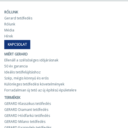
RÓLUNK
Gerard tetőfedés
Rólunk
Média
Hírek
KAPCSOLAT
MIÉRT GERARD
Ellenáll a szélsőséges időjárásnak
50 év garancia
Ideális tetőfelújításhoz
Szép, mégis könnyű és erős
Különleges tetőfedési követelmények
Forradalmian új tető az új építésű épületekre
TERMÉKEK
GERARD Klasszikus tetőfedés
GERARD Diamant tetőfedés
GERARD Hódfarkú tetőfedés
GERARD Milano tetőfedés
GERARD Fazsindely tetőfedés