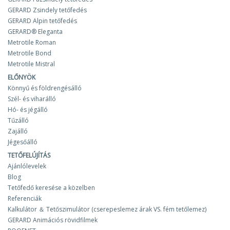
GERARD Zsindely tetőfedés
GERARD Alpin tetőfedés
GERARD® Eleganta
Metrotile Roman
Metrotile Bond
Metrotile Mistral
ELŐNYÖK
Könnyű és földrengésálló
Szél- és viharálló
Hó- és jégálló
Tűzálló
Zajálló
Jégesőálló
TETŐFELÚJÍTÁS
Ajánlólevelek
Blog
Tetőfedő keresése a közelben
Referenciák
Kalkulátor ＆ Tetőszimulátor (cserepeslemez árak VS. fém tetőlemez)
GERARD Animációs rövidfilmek