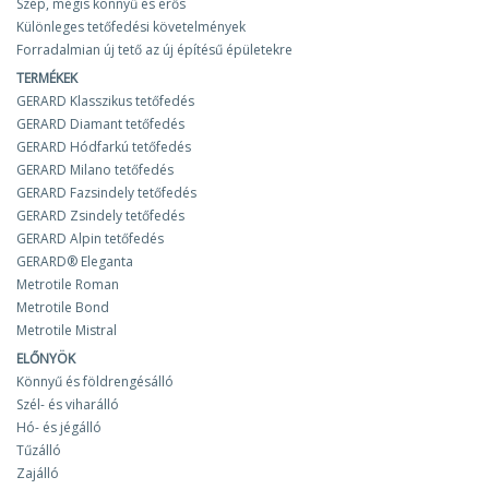
Szép, mégis könnyű és erős
Különleges tetőfedési követelmények
Forradalmian új tető az új építésű épületekre
TERMÉKEK
GERARD Klasszikus tetőfedés
GERARD Diamant tetőfedés
GERARD Hódfarkú tetőfedés
GERARD Milano tetőfedés
GERARD Fazsindely tetőfedés
GERARD Zsindely tetőfedés
GERARD Alpin tetőfedés
GERARD® Eleganta
Metrotile Roman
Metrotile Bond
Metrotile Mistral
ELŐNYÖK
Könnyű és földrengésálló
Szél- és viharálló
Hó- és jégálló
Tűzálló
Zajálló