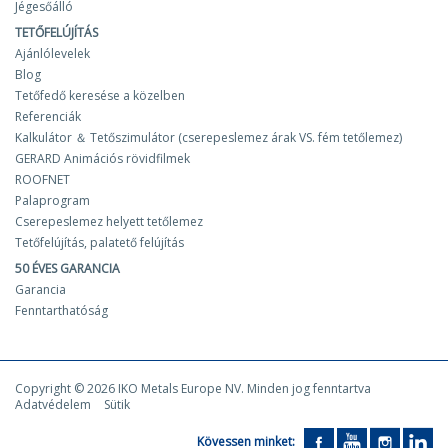
Jégesőálló
TETŐFELÚJÍTÁS
Ajánlólevelek
Blog
Tetőfedő keresése a közelben
Referenciák
Kalkulátor ＆ Tetőszimulátor (cserepeslemez árak VS. fém tetőlemez)
GERARD Animációs rövidfilmek
ROOFNET
Palaprogram
Cserepeslemez helyett tetőlemez
Tetőfelújítás, palatető felújítás
50 ÉVES GARANCIA
Garancia
Fenntarthatóság
Copyright © 2026 IKO Metals Europe NV. Minden jog fenntartva
Adatvédelem
Sütik
Kövessen minket: