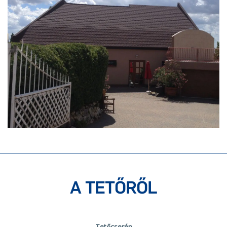
A TETŐRŐL
Tetőcserép