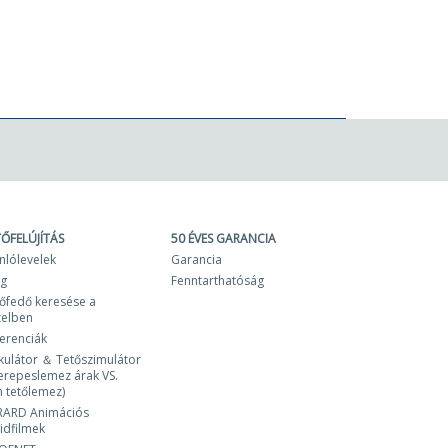
TŐFELÚJÍTÁS
50 ÉVES GARANCIA
nlólevelek
Garancia
og
Fenntarthatóság
őfedő keresése a
zelben
erenciák
kulátor ＆ Tetőszimulátor
erepeslemez árak VS.
 tetőlemez)
RARD Animációs
idfilmek