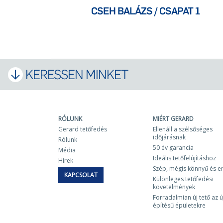
CSEH BALÁZS / CSAPAT 1
KERESSEN MINKET
RÓLUNK
MIÉRT GERARD
Gerard tetőfedés
Ellenáll a szélsőséges
időjárásnak
Rólunk
50 év garancia
Média
Ideális tetőfelújításhoz
Hírek
Szép, mégis könnyű és e
KAPCSOLAT
Különleges tetőfedési
követelmények
Forradalmian új tető az ú
építésű épületekre