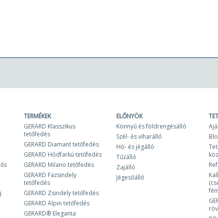
TERMÉKEK
ELŐNYÖK
TE
GERARD Klasszikus
Könnyű és földrengésálló
Ajá
tetőfedés
Szél- és viharálló
Bl
GERARD Diamant tetőfedés
Hó- és jégálló
Tet
GERARD Hódfarkú tetőfedés
kö
Tűzálló
rős
GERARD Milano tetőfedés
Ref
Zajálló
GERARD Fazsindely
Kal
Jégesőálló
tetőfedés
(cs
fém
j
GERARD Zsindely tetőfedés
GE
GERARD Alpin tetőfedés
röv
GERARD® Eleganta