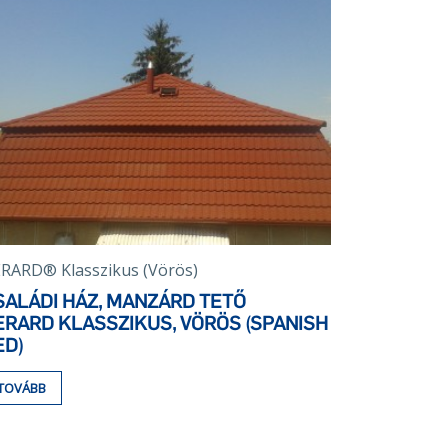
RARD® Klasszikus (Vörös)
SALÁDI HÁZ, MANZÁRD TETŐ
ERARD KLASSZIKUS, VÖRÖS (SPANISH
ED)
TOVÁBB