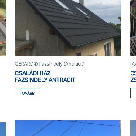
GERARD® Fazsindely (Antracit)
(A
CSALÁDI HÁZ
C
FAZSINDELY ANTRACIT
Z
TOVÁBB