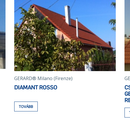
GERARD® Milano (Firenze)
GE
DIAMANT ROSSO
C
G
R
TOVÁBB