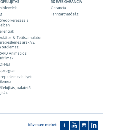
TŐFELÚJÍTÁS
50 ÉVES GARANCIA
nlólevelek
Garancia
og
Fenntarthatóság
őfedő keresése a
zelben
erenciák
kulátor ＆ Tetőszimulátor
erepeslemez árak VS.
 tetőlemez)
RARD Animációs
idfilmek
OFNET
laprogram
repeslemez helyett
őlemez
őfelújítás, palatető
újítás
Kövessen minket: