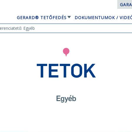
GARA
GERARD® TETŐFEDÉS
DOKUMENTUMOK / VIDE
EQUBE NAPELEMES TETŐRENDSZER
erenciatető: Egyéb
TETOK
Egyéb