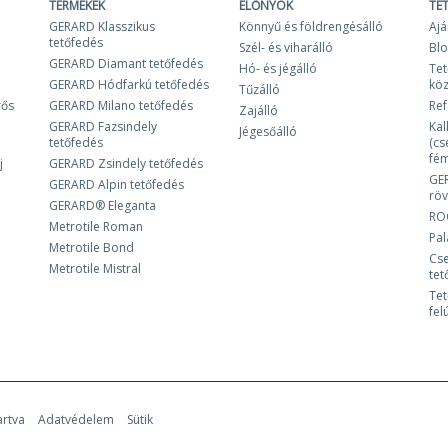
TERMÉKEK
ELŐNYÖK
TE
GERARD Klasszikus
Könnyű és földrengésálló
Ajá
tetőfedés
Szél- és viharálló
Bl
GERARD Diamant tetőfedés
Hó- és jégálló
Tet
GERARD Hódfarkú tetőfedés
kö
Tűzálló
rős
GERARD Milano tetőfedés
Ref
Zajálló
GERARD Fazsindely
Kal
Jégesőálló
tetőfedés
(cs
fém
j
GERARD Zsindely tetőfedés
GE
GERARD Alpin tetőfedés
röv
GERARD® Eleganta
RO
Metrotile Roman
Pa
Metrotile Bond
Cse
Metrotile Mistral
tet
Tet
fel
artva
Adatvédelem
Sütik