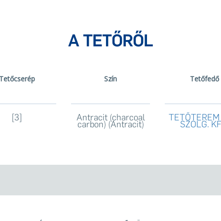
A TETŐRŐL
Tetőcserép
Szín
Tetőfedő
[3]
Antracit (charcoal
TETŐTEREM 
carbon) (Antracit)
SZOLG. KF