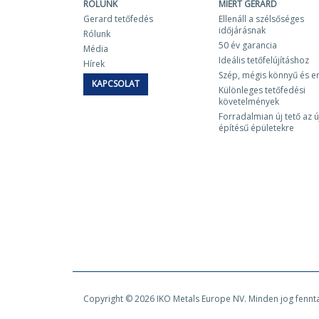
RÓLUNK
MIÉRT GERARD
Gerard tetőfedés
Ellenáll a szélsőséges
időjárásnak
Rólunk
50 év garancia
Média
Ideális tetőfelújításhoz
Hírek
Szép, mégis könnyű és e
KAPCSOLAT
Különleges tetőfedési
követelmények
Forradalmian új tető az ú
építésű épületekre
Copyright © 2026 IKO Metals Europe NV. Minden jog fennt