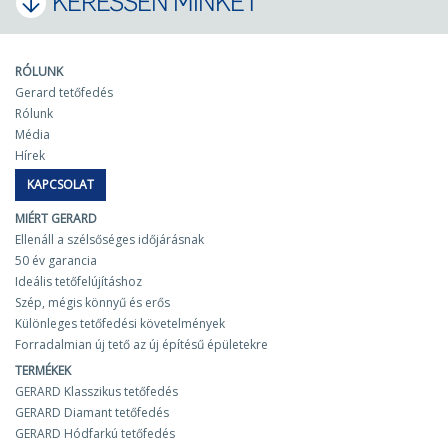
KERESSEN MINKET
RÓLUNK
Gerard tetőfedés
Rólunk
Média
Hírek
KAPCSOLAT
MIÉRT GERARD
Ellenáll a szélsőséges időjárásnak
50 év garancia
Ideális tetőfelújításhoz
Szép, mégis könnyű és erős
Különleges tetőfedési követelmények
Forradalmian új tető az új építésű épületekre
TERMÉKEK
GERARD Klasszikus tetőfedés
GERARD Diamant tetőfedés
GERARD Hódfarkú tetőfedés