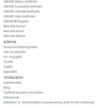
GERARD Milano tetőfedés
GERARD Fazsindely tetőfedés
GERARD Zsindely tetőfedés
GERARD Alpin tetőfedés
GERARD® Eleganta
Metrotile Roman
Metrotile Bond
Metrotile Mistral
ELŐNYÖK
Könnyű és földrengésálló
Szél- és viharálló
Hó- és jégálló
Tűzálló
Zajálló
Jégesőálló
TETŐFELÚJÍTÁS
Ajánlólevelek
Blog
Tetőfedő keresése a közelben
Referenciák
Kalkulátor ＆ Tetőszimulátor (cserepeslemez árak VS. fém tetőlemez)