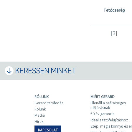
Tetőcserép
[3]
KERESSEN MINKET
RÓLUNK
MIÉRT GERARD
Gerard tetőfedés
Ellenáll a szélsőséges
időjárásnak
Rólunk
50 év garancia
Média
Ideális tetőfelújításhoz
Hírek
Szép, mégis könnyű és e
KAPCSOLAT