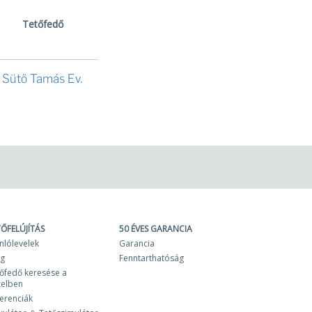
Tetőfedő
Sütő Tamás Ev.
TŐFELÚJÍTÁS
50 ÉVES GARANCIA
nlólevelek
Garancia
og
Fenntarthatóság
őfedő keresése a
zelben
erenciák