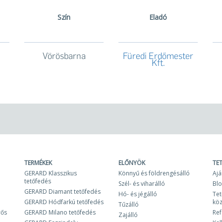
Szín
Eladó
Vörösbarna
Füredi Erdőmester
Kft.
TERMÉKEK
ELŐNYÖK
TE
GERARD Klasszikus
Könnyű és földrengésálló
Ajá
tetőfedés
Szél- és viharálló
Bl
GERARD Diamant tetőfedés
Hó- és jégálló
Tet
GERARD Hódfarkú tetőfedés
kö
Tűzálló
rős
GERARD Milano tetőfedés
Ref
Zajálló