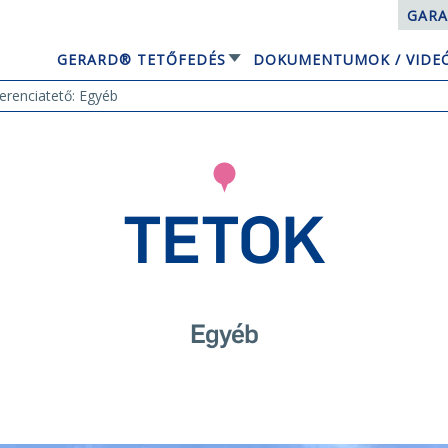
GARA
GERARD® TETŐFEDÉS
DOKUMENTUMOK / VIDE
EQUBE NAPELEMES TETŐRENDSZER
erenciatető: Egyéb
TETOK
Egyéb