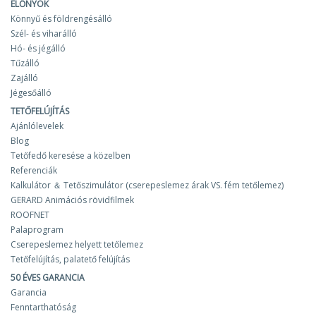
ELŐNYÖK
Könnyű és földrengésálló
Szél- és viharálló
Hó- és jégálló
Tűzálló
Zajálló
Jégesőálló
TETŐFELÚJÍTÁS
Ajánlólevelek
Blog
Tetőfedő keresése a közelben
Referenciák
Kalkulátor ＆ Tetőszimulátor (cserepeslemez árak VS. fém tetőlemez)
GERARD Animációs rövidfilmek
ROOFNET
Palaprogram
Cserepeslemez helyett tetőlemez
Tetőfelújítás, palatető felújítás
50 ÉVES GARANCIA
Garancia
Fenntarthatóság