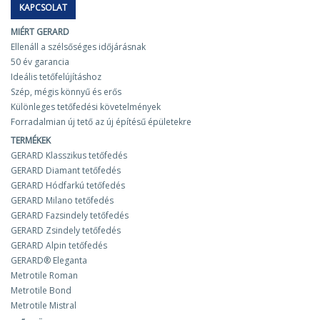
KAPCSOLAT
MIÉRT GERARD
Ellenáll a szélsőséges időjárásnak
50 év garancia
Ideális tetőfelújításhoz
Szép, mégis könnyű és erős
Különleges tetőfedési követelmények
Forradalmian új tető az új építésű épületekre
TERMÉKEK
GERARD Klasszikus tetőfedés
GERARD Diamant tetőfedés
GERARD Hódfarkú tetőfedés
GERARD Milano tetőfedés
GERARD Fazsindely tetőfedés
GERARD Zsindely tetőfedés
GERARD Alpin tetőfedés
GERARD® Eleganta
Metrotile Roman
Metrotile Bond
Metrotile Mistral