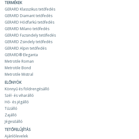
TERMÉKEK
GERARD Klasszikus tetőfedés
GERARD Diamant tetőfedés
GERARD Hódfarkú tetőfedés
GERARD Milano tetőfedés
GERARD Fazsindely tetőfedés
GERARD Zsindely tetőfedés
GERARD Alpin tetőfedés
GERARD® Eleganta
Metrotile Roman
Metrotile Bond
Metrotile Mistral
ELŐNYÖK
Könnyű és földrengésálló
Szél- és viharálló
Hó- és jégálló
Tűzálló
Zajálló
Jégesőálló
TETŐFELÚJÍTÁS
Ajánlólevelek