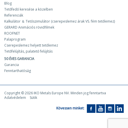
Blog
Tetőfedő keresése a közelben
Referenciák
Kalkulátor ＆ Tetőszimulátor (cserepeslemez árak VS. fém tetőlemez)
GERARD Animációs rövidfilmek
ROOFNET
Palaprogram
Cserepeslemez helyett tetőlemez
Tetőfelújítás, palatető felújítás
50 ÉVES GARANCIA
Garancia
Fenntarthatóság
Copyright © 2026 IKO Metals Europe NV. Minden jog fenntartva
Adatvédelem
Sütik
Kövessen minket: