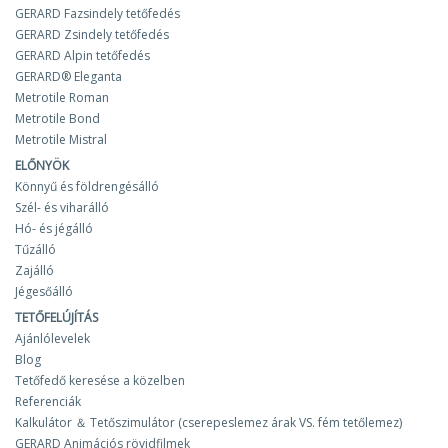
GERARD Fazsindely tetőfedés
GERARD Zsindely tetőfedés
GERARD Alpin tetőfedés
GERARD® Eleganta
Metrotile Roman
Metrotile Bond
Metrotile Mistral
ELŐNYÖK
Könnyű és földrengésálló
Szél- és viharálló
Hó- és jégálló
Tűzálló
Zajálló
Jégesőálló
TETŐFELÚJÍTÁS
Ajánlólevelek
Blog
Tetőfedő keresése a közelben
Referenciák
Kalkulátor ＆ Tetőszimulátor (cserepeslemez árak VS. fém tetőlemez)
GERARD Animációs rövidfilmek