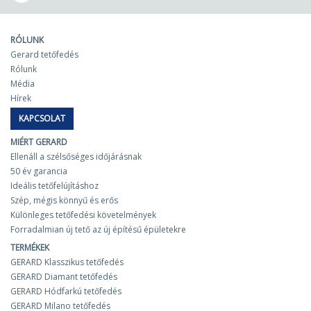
RÓLUNK
Gerard tetőfedés
Rólunk
Média
Hírek
KAPCSOLAT
MIÉRT GERARD
Ellenáll a szélsőséges időjárásnak
50 év garancia
Ideális tetőfelújításhoz
Szép, mégis könnyű és erős
Különleges tetőfedési követelmények
Forradalmian új tető az új építésű épületekre
TERMÉKEK
GERARD Klasszikus tetőfedés
GERARD Diamant tetőfedés
GERARD Hódfarkú tetőfedés
GERARD Milano tetőfedés