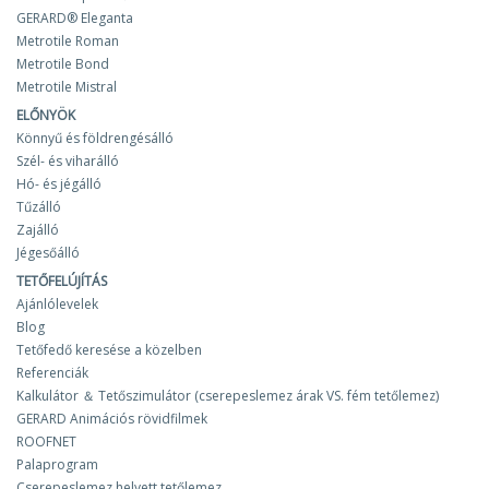
GERARD® Eleganta
Metrotile Roman
Metrotile Bond
Metrotile Mistral
ELŐNYÖK
Könnyű és földrengésálló
Szél- és viharálló
Hó- és jégálló
Tűzálló
Zajálló
Jégesőálló
TETŐFELÚJÍTÁS
Ajánlólevelek
Blog
Tetőfedő keresése a közelben
Referenciák
Kalkulátor ＆ Tetőszimulátor (cserepeslemez árak VS. fém tetőlemez)
GERARD Animációs rövidfilmek
ROOFNET
Palaprogram
Cserepeslemez helyett tetőlemez