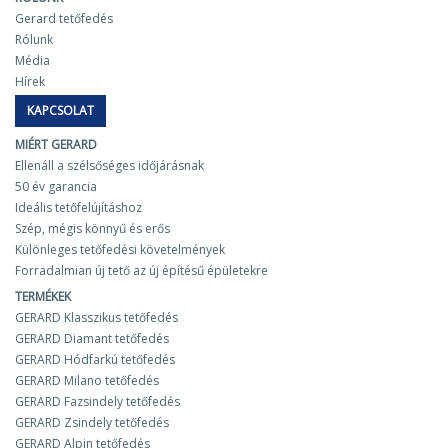
Gerard tetőfedés
Rólunk
Média
Hírek
KAPCSOLAT
MIÉRT GERARD
Ellenáll a szélsőséges időjárásnak
50 év garancia
Ideális tetőfelújításhoz
Szép, mégis könnyű és erős
Különleges tetőfedési követelmények
Forradalmian új tető az új építésű épületekre
TERMÉKEK
GERARD Klasszikus tetőfedés
GERARD Diamant tetőfedés
GERARD Hódfarkú tetőfedés
GERARD Milano tetőfedés
GERARD Fazsindely tetőfedés
GERARD Zsindely tetőfedés
GERARD Alpin tetőfedés