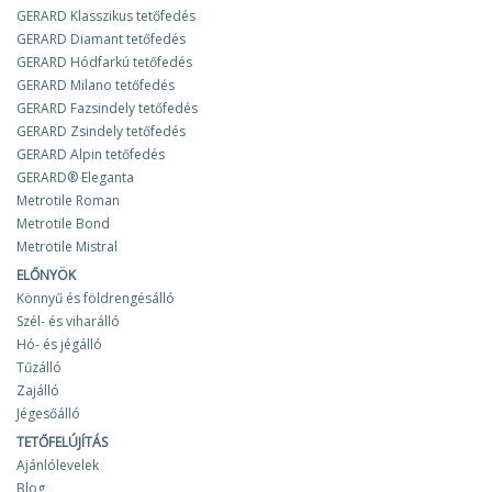
GERARD Klasszikus tetőfedés
GERARD Diamant tetőfedés
GERARD Hódfarkú tetőfedés
GERARD Milano tetőfedés
GERARD Fazsindely tetőfedés
GERARD Zsindely tetőfedés
GERARD Alpin tetőfedés
GERARD® Eleganta
Metrotile Roman
Metrotile Bond
Metrotile Mistral
ELŐNYÖK
Könnyű és földrengésálló
Szél- és viharálló
Hó- és jégálló
Tűzálló
Zajálló
Jégesőálló
TETŐFELÚJÍTÁS
Ajánlólevelek
Blog