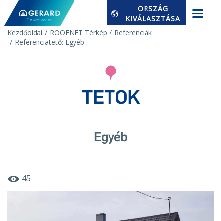
ORSZÁG
KIVÁLASZTÁSA
Kezdőoldal
ROOFNET Térkép
Referenciák
Referenciatető: Egyéb
TETOK
Egyéb
45