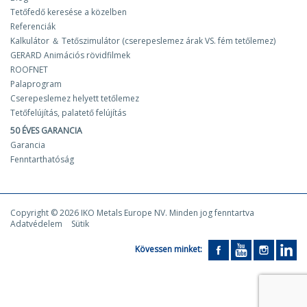
Tetőfedő keresése a közelben
Referenciák
Kalkulátor ＆ Tetőszimulátor (cserepeslemez árak VS. fém tetőlemez)
GERARD Animációs rövidfilmek
ROOFNET
Palaprogram
Cserepeslemez helyett tetőlemez
Tetőfelújítás, palatető felújítás
50 ÉVES GARANCIA
Garancia
Fenntarthatóság
Copyright © 2026 IKO Metals Europe NV. Minden jog fenntartva
Adatvédelem
Sütik
Kövessen minket: