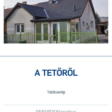
A TETŐRŐL
Tetőcserép
GERARD® Klasszikus