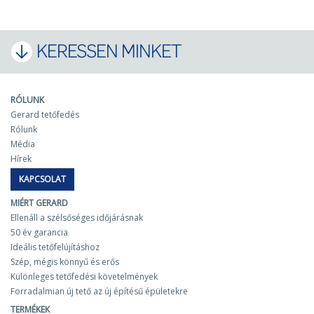
KERESSEN MINKET
RÓLUNK
Gerard tetőfedés
Rólunk
Média
Hírek
KAPCSOLAT
MIÉRT GERARD
Ellenáll a szélsőséges időjárásnak
50 év garancia
Ideális tetőfelújításhoz
Szép, mégis könnyű és erős
Különleges tetőfedési követelmények
Forradalmian új tető az új építésű épületekre
TERMÉKEK