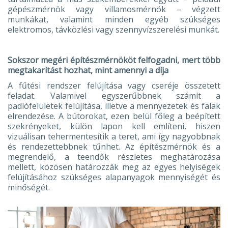
gépészmérnök vagy villamosmérnök – végzett
munkákat, valamint minden egyéb szükséges
elektromos, távközlési vagy szennyvízszerelési munkát.
Sokszor megéri építészmérnököt felfogadni, mert több
megtakarítást hozhat, mint amennyi a díja
A fűtési rendszer felújítása vagy cseréje összetett
feladat. Valamivel egyszerűbbnek számít a
padlófelületek felújítása, illetve a mennyezetek és falak
elrendezése. A bútorokat, ezen belül főleg a beépített
szekrényeket, külön lapon kell említeni, hiszen
vizuálisan tehermentesítik a teret, ami így nagyobbnak
és rendezettebbnek tűnhet. Az építészmérnök és a
megrendelő, a teendők részletes meghatározása
mellett, közösen határozzák meg az egyes helyiségek
felújításához szükséges alapanyagok mennyiségét és
minőségét.