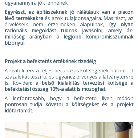
ugyanannyira jók lennének.
Egyrészt, az építészeknek jó rálátásuk van a piacon
lévő termékekre
és azok tulajdonságaira. Másrészt, az
érveléseik nem érzelmeken alapulnak,
így olyan
racionális megoldást tudnak javasolni, amely ár-
minőség arányban a legjobb kompromisszumnak
bizonyul
.
Projekt a befektetés értékének tizedéig
A kiviteli terv a teljes beruházás költségének három–öt
százalékát teszi ki, és ugyanez érvényes a látványtervre
is. Röviden:
a belső kialakítás tervezési költsége a
befektetési összeg 10%-a alatt is mozoghat
.
A legfontosabb, hogy a befektető ilyen módon
pontosan tudja követni a költségeket és
a projekt
időtartamát
.