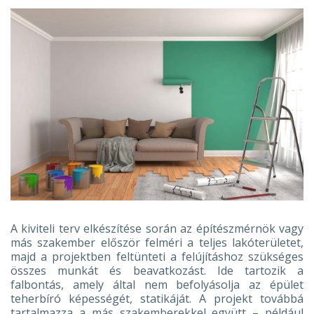
A kiviteli terv elkészítése során az építészmérnök vagy
más szakember először felméri a teljes lakóterületet,
majd a projektben feltünteti a felújításhoz szükséges
összes munkát és beavatkozást. Ide tartozik a
falbontás, amely által nem befolyásolja az épület
teherbíró képességét, statikáját. A projekt továbbá
tartalmazza a más szakemberekkel együtt – például