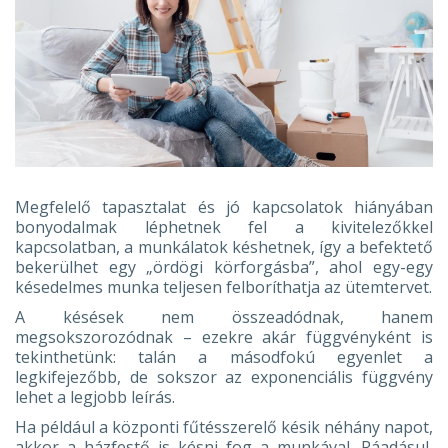
Megfelelő tapasztalat és jó kapcsolatok hiányában
bonyodalmak léphetnek fel a kivitelezőkkel
kapcsolatban, a munkálatok késhetnek, így a befektető
bekerülhet egy „ördögi körforgásba”, ahol egy-egy
késedelmes munka teljesen felboríthatja az ütemtervet.
A késések nem összeadódnak, hanem
megsokszorozódnak – ezekre akár függvényként is
tekinthetünk: talán a másodfokú egyenlet a
legkifejezőbb, de sokszor az exponenciális függvény
lehet a legjobb leírás.
Ha például a központi fűtésszerelő késik néhány napot,
akkor a házfestő is késni fog a munkával. Ráadásul,