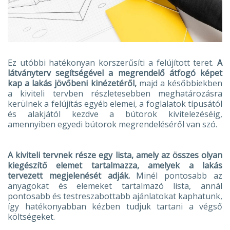
Ez utóbbi hatékonyan korszerűsíti a felújított teret.
A
látványterv segítségével a megrendelő átfogó képet
kap a lakás jövőbeni kinézetéről,
majd a későbbiekben
a kiviteli tervben részletesebben meghatározásra
kerülnek a felújítás egyéb elemei, a foglalatok típusától
és alakjától kezdve a bútorok kivitelezéséig,
amennyiben egyedi bútorok megrendeléséről van szó.
A kiviteli tervnek része egy lista, amely az összes olyan
kiegészítő elemet tartalmazza, amelyek a lakás
tervezett megjelenését adják.
Minél pontosabb az
anyagokat és elemeket tartalmazó lista, annál
pontosabb és testreszabottabb ajánlatokat kaphatunk,
így hatékonyabban kézben tudjuk tartani a végső
költségeket.