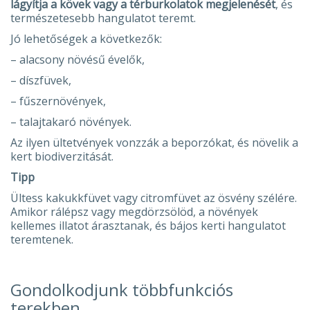
lágyítja a kövek vagy a térburkolatok megjelenését
, és
természetesebb hangulatot teremt.
Jó lehetőségek a következők:
– alacsony növésű évelők,
– díszfüvek,
– fűszernövények,
– talajtakaró növények.
Az ilyen ültetvények vonzzák a beporzókat, és növelik a
kert biodiverzitását.
Tipp
Ültess kakukkfüvet vagy citromfüvet az ösvény szélére.
Amikor rálépsz vagy megdörzsölöd, a növények
kellemes illatot árasztanak, és bájos kerti hangulatot
teremtenek.
Gondolkodjunk többfunkciós
terekben