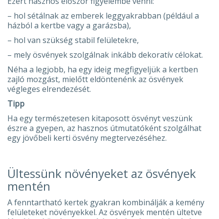
Ezért hasznos először figyelembe venni:
– hol sétálnak az emberek leggyakrabban (például a
házból a kertbe vagy a garázsba),
– hol van szükség stabil felületekre,
– mely ösvények szolgálnak inkább dekoratív célokat.
Néha a legjobb, ha egy ideig megfigyeljük a kertben
zajló mozgást, mielőtt eldöntenénk az ösvények
végleges elrendezését.
Tipp
Ha egy természetesen kitaposott ösvényt veszünk
észre a gyepen, az hasznos útmutatóként szolgálhat
egy jövőbeli kerti ösvény megtervezéséhez.
Ültessünk növényeket az ösvények
mentén
A fenntartható kertek gyakran kombinálják a kemény
felületeket növényekkel. Az ösvények mentén ültetve