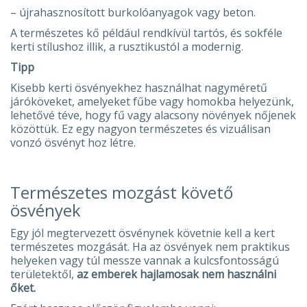
– újrahasznosított burkolóanyagok vagy beton.
A természetes kő például rendkívül tartós, és sokféle
kerti stílushoz illik, a rusztikustól a modernig.
Tipp
Kisebb kerti ösvényekhez használhat nagyméretű
járóköveket, amelyeket fűbe vagy homokba helyezünk,
lehetővé téve, hogy fű vagy alacsony növények nőjenek
közöttük. Ez egy nagyon természetes és vizuálisan
vonzó ösvényt hoz létre.
Természetes mozgást követő
ösvények
Egy jól megtervezett ösvénynek követnie kell a kert
természetes mozgását. Ha az ösvények nem praktikus
helyeken vagy túl messze vannak a kulcsfontosságú
területektől,
az emberek hajlamosak nem használni
őket.