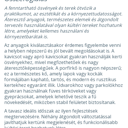
A fenntartható ösvények és terek ötvözik a
praktikumot, az esztétikát és a környezettudatosságot.
Áteresztő anyagok, természetes elemek és átgondolt
tervezés használatával olyan kültéri tereket hozhatunk
létre, amelyeket kellemes használani és
környezetbarátak is.
Az anyagok kiválasztásakor érdemes figyelembe venni
a helyben népszerű és jól bevált megoldásokat is. A
kavicsot vagy apró kavicsokat gyakran használják kerti
ösvényekhez, mivel megfizethetőek és nagy
áteresztőképességűek. A porfírkő is nagyon népszerű;
ez a természetes kő, amely lapok vagy kockák
formájában kapható, tartós, és modern és rusztikus
kertekhez egyaránt illik. Udvarokhoz vagy parkolókhoz
gyakran használnak füves térköveket vagy
gyeprácsokat, amelyek lehetővé teszik a fű
növekedését, miközben stabil felületet biztosítanak.
A tavasz ideális időszak az ilyen fejlesztések
megtervezésére. Néhány átgondolt változtatással
javíthatjuk kertünk megjelenését, és funkcionálisabb