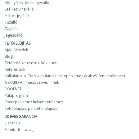
Könnyű és földrengésálló
Szél- és viharálló
Hó- és jégálló
Tűzálló
Zajálló
Jégesőálló
TETŐFELÚJÍTÁS
Ajánlólevelek
Blog
Tetőfedő keresése a közelben
Referenciák
Kalkulátor ＆ Tetőszimulátor (cserepeslemez árak VS. fém tetőlemez)
GERARD Animációs rövidfilmek
ROOFNET
Palaprogram
Cserepeslemez helyett tetőlemez
Tetőfelújítás, palatető felújítás
50 ÉVES GARANCIA
Garancia
Fenntarthatóság