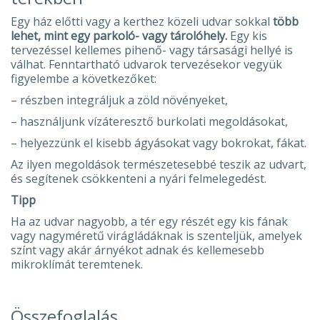
Egy ház előtti vagy a kerthez közeli udvar sokkal
több
lehet, mint egy parkoló- vagy tárolóhely.
Egy kis
tervezéssel kellemes pihenő- vagy társasági hellyé is
válhat. Fenntartható udvarok tervezésekor vegyük
figyelembe a következőket:
– részben integráljuk a zöld növényeket,
– használjunk vízáteresztő burkolati megoldásokat,
– helyezzünk el kisebb ágyásokat vagy bokrokat, fákat.
Az ilyen megoldások természetesebbé teszik az udvart,
és segítenek csökkenteni a nyári felmelegedést.
Tipp
Ha az udvar nagyobb, a tér egy részét egy kis fának
vagy nagyméretű virágládáknak is szenteljük, amelyek
színt vagy akár árnyékot adnak és kellemesebb
mikroklímát teremtenek.
Összefoglalás