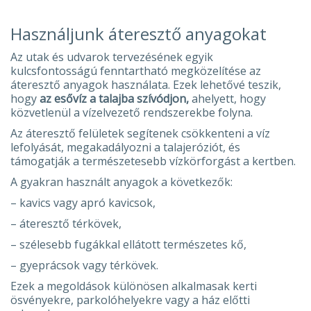
Használjunk áteresztő anyagokat
Az utak és udvarok tervezésének egyik
kulcsfontosságú fenntartható megközelítése az
áteresztő anyagok használata. Ezek lehetővé teszik,
hogy
az esővíz a talajba szívódjon,
ahelyett, hogy
közvetlenül a vízelvezető rendszerekbe folyna.
Az áteresztő felületek segítenek csökkenteni a víz
lefolyását, megakadályozni a talajeróziót, és
támogatják a természetesebb vízkörforgást a kertben.
A gyakran használt anyagok a következők:
– kavics vagy apró kavicsok,
– áteresztő térkövek,
– szélesebb fugákkal ellátott természetes kő,
– gyeprácsok vagy térkövek.
Ezek a megoldások különösen alkalmasak kerti
ösvényekre, parkolóhelyekre vagy a ház előtti