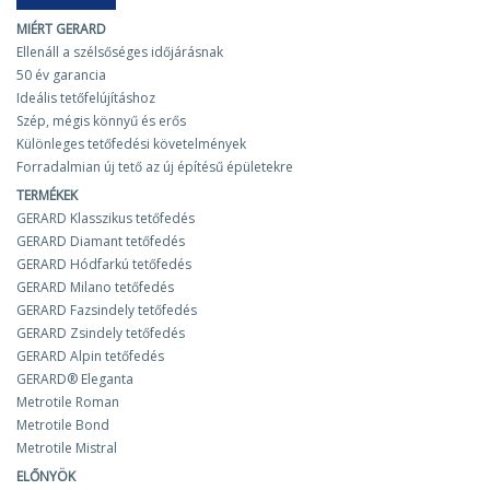
MIÉRT GERARD
Ellenáll a szélsőséges időjárásnak
50 év garancia
Ideális tetőfelújításhoz
Szép, mégis könnyű és erős
Különleges tetőfedési követelmények
Forradalmian új tető az új építésű épületekre
TERMÉKEK
GERARD Klasszikus tetőfedés
GERARD Diamant tetőfedés
GERARD Hódfarkú tetőfedés
GERARD Milano tetőfedés
GERARD Fazsindely tetőfedés
GERARD Zsindely tetőfedés
GERARD Alpin tetőfedés
GERARD® Eleganta
Metrotile Roman
Metrotile Bond
Metrotile Mistral
ELŐNYÖK