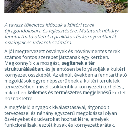
A tavasz tökéletes időszak a kültéri terek
újragondolására és fejlesztésére. Mutatunk néhány
fenntartható ötletet a praktikus és környezetbarát
ösvények és udvarok számára.
A jól megtervezett ösvények és növénymentes terek
számos fontos szerepet játszanak egy kertben.
Megkönnyítik a mozgást,
segítenek a tér
strukturálásában
, és jelentősen befolyásolják a kültéri
környezet összképét. Az elmúlt években a fenntartható
megoldások egyre népszerűbbek a kültéri területek
tervezésében, mivel csökkentik a környezeti terhelést,
miközben
kellemes és természetes megjelenésű
kertet
hoznak létre.
A megfelelő anyagok kiválasztásával, átgondolt
tervezéssel és néhány egyszerű megoldással olyan
ösvényeket és udvarokat hozhat létre, amelyek
funkcionálisak, esztétikusak és környezetbarátak.