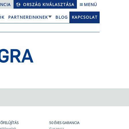
NCIA
ORSZÁG KIVÁLASZTÁSA
MENÜ
ÓK
PARTNEREINKNEK
BLOG
KAPCSOLAT
ÁGRA
TŐFELÚJÍTÁS
50 ÉVES GARANCIA
nlólevelek
Garancia