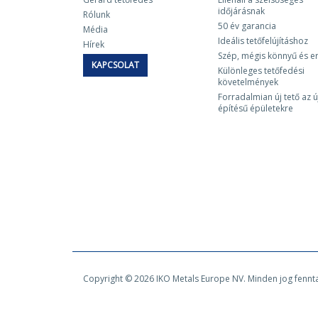
időjárásnak
Rólunk
50 év garancia
Média
Ideális tetőfelújításhoz
Hírek
Szép, mégis könnyű és e
KAPCSOLAT
Különleges tetőfedési
követelmények
Forradalmian új tető az ú
építésű épületekre
Copyright © 2026 IKO Metals Europe NV. Minden jog fennt