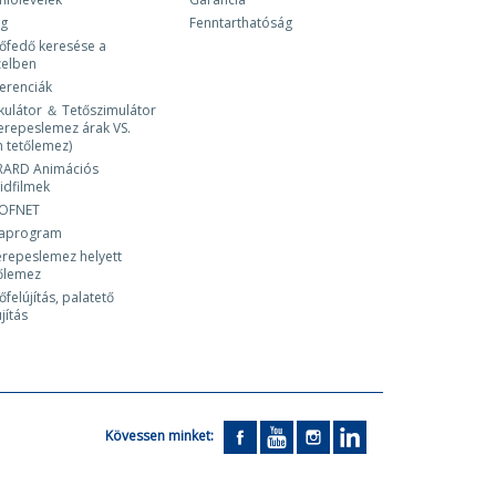
og
Fenntarthatóság
őfedő keresése a
zelben
erenciák
kulátor ＆ Tetőszimulátor
erepeslemez árak VS.
 tetőlemez)
RARD Animációs
idfilmek
OFNET
laprogram
repeslemez helyett
őlemez
őfelújítás, palatető
újítás
Kövessen minket: