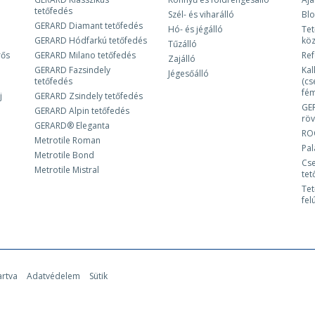
tetőfedés
Szél- és viharálló
Bl
GERARD Diamant tetőfedés
Hó- és jégálló
Tet
GERARD Hódfarkú tetőfedés
kö
Tűzálló
rős
GERARD Milano tetőfedés
Ref
Zajálló
GERARD Fazsindely
Kal
Jégesőálló
tetőfedés
(cs
fém
j
GERARD Zsindely tetőfedés
GE
GERARD Alpin tetőfedés
röv
GERARD® Eleganta
RO
Metrotile Roman
Pa
Metrotile Bond
Cse
Metrotile Mistral
tet
Tet
fel
artva
Adatvédelem
Sütik