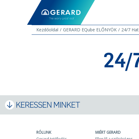
Kezdőoldal
GERARD EQube ELŐNYÖK
24/7 Ha
24/
KERESSEN MINKET
RÓLUNK
MIÉRT GERARD
Gerard tetőfedés
Ellenáll a szélsőséges