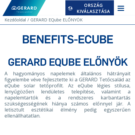
ORSZÁG
KIVÁLASZTÁSA
Kezdőoldal
GERARD EQube ELŐNYÖK
BENEFITS-ECUBE
GERARD EQUBE ELŐNYÖK
A hagyományos napelemek általános hátrányait
figyelembe véve fejlesztette ki a GERARD Tetőcsalád az
eQube solar tetőprofilt. Az eQube légies stílusa,
lenyűgözően lendületes telepítése, valamint a
napelemtartók és a rendszeres karbantartás
szükségességének hiánya számos előnnyel jár. A
letisztult esztétikai élmény pedig egyszerűen
ellenállhatatlan.