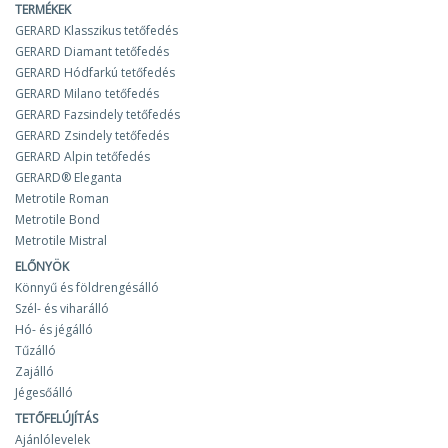
TERMÉKEK
GERARD Klasszikus tetőfedés
GERARD Diamant tetőfedés
GERARD Hódfarkú tetőfedés
GERARD Milano tetőfedés
GERARD Fazsindely tetőfedés
GERARD Zsindely tetőfedés
GERARD Alpin tetőfedés
GERARD® Eleganta
Metrotile Roman
Metrotile Bond
Metrotile Mistral
ELŐNYÖK
Könnyű és földrengésálló
Szél- és viharálló
Hó- és jégálló
Tűzálló
Zajálló
Jégesőálló
TETŐFELÚJÍTÁS
Ajánlólevelek